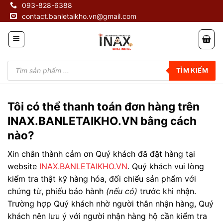
Skip
093-828-6388
contact.banletaikho.vn@gmail.com
to
content
Tìm
kiếm
TÌM KIẾM
sản
phẩm
Tôi có thể thanh toán đơn hàng trên
INAX.BANLETAIKHO.VN bằng cách
nào?
Xin chân thành cảm ơn Quý khách đã đặt hàng tại
website
INAX.BANLETAIKHO.VN
. Quý khách vui lòng
kiểm tra thật kỹ hàng hóa, đối chiếu sản phẩm với
chứng từ, phiếu bảo hành
(nếu có)
trước khi nhận.
Trường hợp Quý khách nhờ người thân nhận hàng, Quý
khách nên lưu ý với người nhận hàng hộ cần kiểm tra