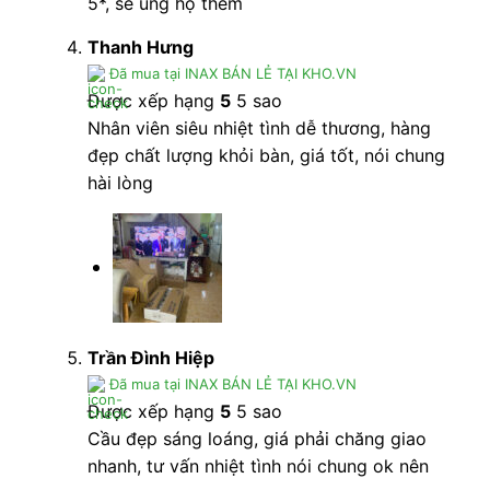
5*, sẽ ủng hộ thêm
Thanh Hưng
Đã mua tại INAX BÁN LẺ TẠI KHO.VN
Được xếp hạng
5
5 sao
Nhân viên siêu nhiệt tình dễ thương, hàng
đẹp chất lượng khỏi bàn, giá tốt, nói chung
Bồn Cầu INAX AC-902VN (AC902VN) 1 Khối Dòng
hài lòng
S200
(Nguồn: INAX)
>>> Tham khảo thêm sản phẩm: Mua
bếp từ Bosch
chính hãng
tại Banletaikho
1. Thông tin cơ bản bồn cầu inax ac 902vn loại
Trần Đình Hiệp
1 khối
Đã mua tại INAX BÁN LẺ TẠI KHO.VN
Được xếp hạng
5
5 sao
Tên sản phẩm: Bồn cầu inax ac 902vn
Cầu đẹp sáng loáng, giá phải chăng giao
Mã sản phẩm: AC 902VN
nhanh, tư vấn nhiệt tình nói chung ok nên