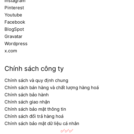
Instagram
giấy tờ nguồn gốc xuất xứ - Chính sách bảo
Pinterest
hành minh bạch - Hàng luôn có sẵn tại kho -
Youtube
Giá thành hợp lý không qua trung gian -
Facebook
Giao hàng nhanh chóng - Hỗ trợ khách hàng
BlogSpot
24/7
Gravatar
Hotline:
093 828 6388
Wordpress
Email:
contact.banletaikho.vn@gmail.com
x.com
Fanpage:
facebook.com/thietbivesinhinaxbanletaikho
Chính sách công ty
Youtube:
youtube.com/@BANLETAIKHO-
VN
Chính sách và quy định chung
Địa chỉ:
479/60 Tân Hòa Đông, Phường
Chính sách bán hàng và chất lượng hàng hoá
Chính sách bảo hành
Bình Trị Đông, Quận Bình Tân, TP. Hồ Chí
Chính sách giao nhận
Minh
Chính sách bảo mật thông tin
Showroom:
BG03 Eastern Building, 299
Chính sách đổi trả hàng hoá
Đường Liên Phường, Phường Long
Chính sách bảo mật dữ liệu cá nhân
Trường, TP. HCM
✅✅✅
Cụm kho:
Kim Hằng, Ba Tơ, Phường 7,