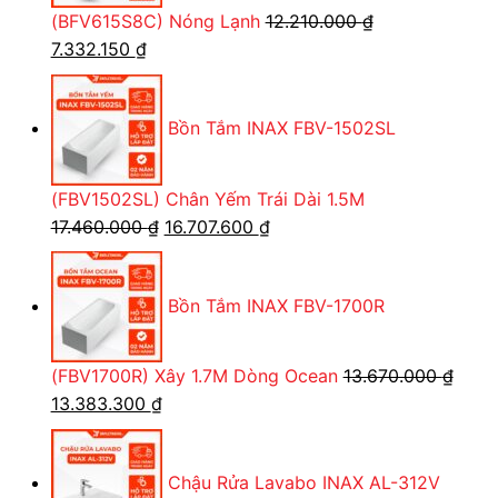
Tìm hiểu kỹ thông tin và quy trình lắp đặt chi tiết
(BFV615S8C) Nóng Lạnh
12.210.000
₫
trong sách hướng dẫn đi kèm;
Giá
Giá
7.332.150
₫
gốc
hiện
Chuẩn bị đầy đủ dụng cụ cần thiết để tiến hành
là:
tại
lắp đặt.
Bồn Tắm INAX FBV-1502SL
12.210.000 ₫.
là:
7.332.150 ₫.
(FBV1502SL) Chân Yếm Trái Dài 1.5M
Giá
Giá
17.460.000
₫
16.707.600
₫
gốc
hiện
là:
tại
Bồn Tắm INAX FBV-1700R
17.460.000 ₫.
là:
16.707.600 ₫.
(FBV1700R) Xây 1.7M Dòng Ocean
13.670.000
₫
Giá
Giá
13.383.300
₫
gốc
hiện
là:
tại
Chậu Rửa Lavabo INAX AL-312V
13.670.000 ₫.
là: