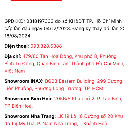
Tặng cho quý khách 6 tháng
đến tận nhà lau chùi
bồn cầu, sen tắm và các sản phẩm inax mà
chúng tôi đang cung cấp để bảo trì bảo dưỡng.
GPĐKKD: 0318197333 do sở KH&ĐT TP. Hồ Chí Minh
cấp lần đầu ngày 04/12/2023. Đăng ký thay đổi lần 2:
Chính sách giao hàng miễn phí
tại
tại Đà Nẵng,
16/08/2024
Hà Nội, TP. Hồ Chí Minh (saigon)
Điện thoại:
093.828.6388
Chính sách đổi trả linh hoạt
.
Xem thêm
Địa chỉ:
479/60 Tân Hoà Đông, Khu phố 8, Phường
Chính sách thanh toán linh hoạt
có 3 hình thức:
Bình Trị Đông, Quận Bình Tân, Thành phố Hồ Chí Minh,
Thanh toán tiền mặt lúc giao/nhận hàng,
Việt Nam
Thanh toán bằng chuyển khoản thụ hưởng sau:
Showroom INAX:
BG03 Eastern Building, 299 Đường
Liên Phường, Phường Long Trường, TP. HCM
Công Ty Cổ Phần Bán Lẻ Tại Kho
Showroom Biên Hoà:
205B/5 Khu phố 2, P. Tân Biên,
Số tài khoản: 112279
TP Biên Hoà.
Ngân hàng Thương mại cổ phần Kỹ Thương Việt
Showroom Nha Trang:
LK 19 Lô 16 Đường số 20 Khu
Nam (Techcombank)
đô thị Mỹ Gia, P. Nam Nha Trang, T.Khánh Hoà