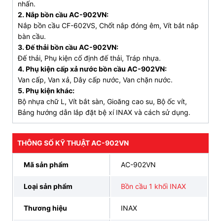
Giá bán đã bao gồm VAT và vận chuyển TP. HCM
nhấn.
miễn phí:
6.828.000 vnđ
2. Nắp bồn cầu AC-902VN:
Nắp bồn cầu CF-602VS, Chốt nắp đóng êm, Vít bắt nắp
anh/chị muốn mua số lượng nhiều hơn 1 bộ thì có
bàn cầu.
3. Đế thải bồn cầu AC-902VN:
thể liên hệ bộ phận bán hàng để có thể chiết khấu
Đế thải, Phụ kiện cố định đế thải, Tráp nhựa.
thêm theo từng đơn hàng cụ thể.
4. Phụ kiện cấp xả nước bồn cầu AC-902VN:
Van cấp, Van xả, Dây cấp nước, Van chặn nước.
VIDEO bên dưới là tặng Xịt vệ sinh khi mua bồn cầu
5. Phụ kiện khác:
inax AC902VN vào tháng 6 và tháng 7 năm 2026
–
Bộ nhựa chữ L, Vít bắt sàn, Gioăng cao su, Bộ ốc vít,
chương trình này mới nhất đặt biệt nhất trong hệ
Bảng hướng dẫn lắp đặt bệ xí INAX và cách sử dụng.
thống INAX BÁN LẺ TẠI KHO của chúng tôi.
THÔNG SỐ KỸ THUẬT AC-902VN
Ngoài ra, bồn cầu inax ac902 còn có thể tháo
nắp hiện tại trong video trên để thay vào đó là
Mã sản phẩm
AC-902VN
nắp rửa cơ INAX S32VN
và
nắp rửa điện tử cw
kb22avn
.
Loại sản phẩm
Bồn cầu 1 khối INAX
2. Ưu điểm nổi bật bệt ac 902 liền khối nắp
Thương hiệu
INAX
đóng rơi êm