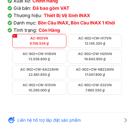
Xuất xứ:
Chính Hãng
Giá bán:
Đã bao gồm VAT
Thương hiệu:
Thiết Bị Vệ Sinh INAX
Danh mục:
Bồn Cầu INAX
,
Bồn Cầu INAX 1 Khối
Tình trạng:
Còn Hàng
AC-902VN
AC-902+CW-H17VN
9.156.534
₫
12.145.350
₫
AC-902+CW-H18VN
AC-902+CW-H20VN
13.036.800
₫
19.843.950
₫
AC-902+CW-KA22AVN
AC-902+CW-KB22AVN
22.861.650
₫
17.047.800
₫
AC-902+CW-S15VN
AC-902+CW-S32VN
10.290.000
₫
7.865.550
₫
Liên hệ hỗ trợ lắp đặt sản phẩm