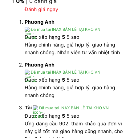
0%
| 0 đánh giá
1
Cty cập nhật
video xả nước thực tế tại nhà khách
Đánh giá ngay
sau khi lắp đặt xong cho khách. Cho quý khách có
thể tiện ở nhà vẫn xem từ xa được mà không cần đi
Phương Anh
đâu. Chốt đơn online tại link website này hỗ trợ
Đã mua tại INAX BÁN LẺ TẠI KHO.VN
được nhiều ưu đãi ạ zalo em 097.7777.303
Được xếp hạng
5
5 sao
Hàng chính hãng, giá hợp lý, giao hàng
Vào tháng 6 và tháng 7 này chúng tôi thêm 1
nhanh chóng. Nhân viên tư vấn nhiệt tình
chương trình tặng xịt vệ sinh với giá trọn bộ là
7.040.000
là giá đại lý luôn và có tặng thêm 1 xịt
Phương Anh
vệ sinh nữa.
Liên hệ 0938286388
để biết thêm chi
Đã mua tại INAX BÁN LẺ TẠI KHO.VN
tiết.
Được xếp hạng
5
5 sao
Hàng chính hãng, giá hợp lý, giao hàng
nhanh chóng
Tài
Đã mua tại INAX BÁN LẺ TẠI KHO.VN
Được xếp hạng
5
5 sao
Ưng dáng cầu 902, tham khảo qua đơn vị
này giá tốt mà giao hàng cũng nhanh, cho