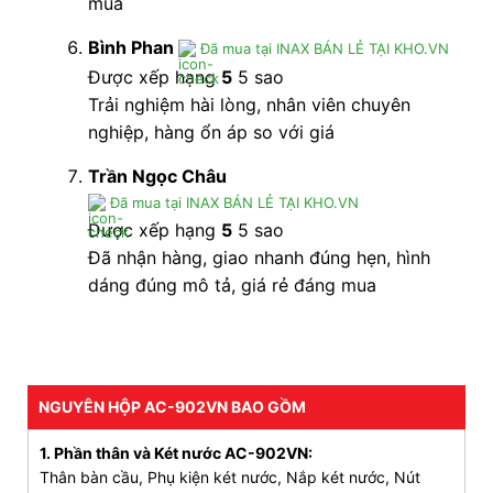
mua
Phân loại:
Bàn cầu INAX 1 khối nhỏ gọn
Kích thước (dài x rộng x cao): 721 x 372 x 680
Bình Phan
Đã mua tại INAX BÁN LẺ TẠI KHO.VN
mm
Được xếp hạng
5
5 sao
Trải nghiệm hài lòng, nhân viên chuyên
Thuộc bộ sưu tập S200 của INAX
nghiệp, hàng ổn áp so với giá
Một cửa xả xoáy chính (64%), một cửa đẩy trợ
Trần Ngọc Châu
lực (35%)
Đã mua tại INAX BÁN LẺ TẠI KHO.VN
2 mức xả nhấn 4.5L/3.0L
Được xếp hạng
5
5 sao
Men sứ Aqua Ceramic
Đã nhận hàng, giao nhanh đúng hẹn, hình
dáng đúng mô tả, giá rẻ đáng mua
Nắp đóng êm.
Lòng bồn cầu thấy rõ 2 cửa xả tạo lực xoáy
mạnh.
NGUYÊN HỘP AC-902VN BAO GỒM
Giá bồn cầu inax ac 902vn
Giá niên yết:
10.500.000 vnđ
1. Phần thân và Két nước AC-902VN:
Thân bàn cầu, Phụ kiện két nước, Nắp két nước, Nút