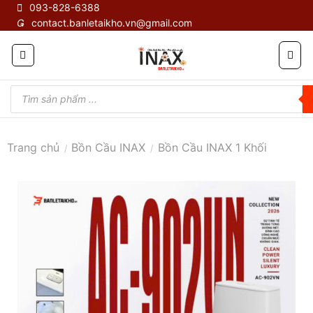
Skip
093-828-6388
contact.banletaikho.vn@gmail.com
to
content
Tìm
kiếm
sản
phẩm
Trang chủ
Bồn Cầu INAX
Bồn Cầu INAX 1 Khối
/
/