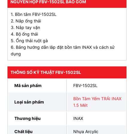
3. Bản vẽ bồn tắm INAX chân yếm FBV-
NGUYÊN HỘP FBV-1502SL BAO GỒM
1502SL
1. Bồn tắm FBV-1502SL
2. Nắp ống thải
3. Nắp tay vặn
4. Bộ ống thải
5. Ống thải ruột gà
6. Bảng hướng dẫn lắp đặt bồn tắm INAX và cách sử
dụng
THÔNG SỐ KỸ THUẬT FBV-1502SL
Mã sản phẩm
FBV-1502SL
Bồn Tắm Yếm TRÁI INAX
Loại sản phẩm
1.5 Mét
4. INAX Bán Lẻ Tại Kho chuyên cung cấp bồn
Thương hiệu
INAX
tắm INAX FBV1502SL chất lượng, giá tốt
Chất liệu
Nhựa Arcylic