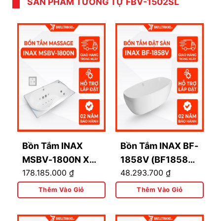
Quận 8, TP. Hồ Chí Minh
SẢN PHẨM TƯƠNG TỰ FBV-1502SL
Cụm kho quốc phòng:
Đường Tăng Nhơn
Phú A, Quận 9, TP. Hồ Chí Minh
Bồn Tắm INAX
Bồn Tắm INAX BF-
MSBV-1800N Xây
1858V (BF1858V)
178.185.000
₫
48.293.700
₫
Massage 1.8M
Đặt Sàn Lập Thể
1.8M
Thêm Vào Giỏ
Thêm Vào Giỏ