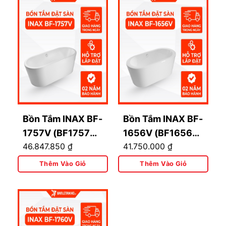
Bồn Tắm INAX BF-
Bồn Tắm INAX BF-
1757V (BF1757V)
1656V (BF1656V)
46.847.850
₫
41.750.000
₫
Đặt Sàn Lập Thể
Đặt Sàn Dài 1.6M
1.75M
Thêm Vào Giỏ
Thêm Vào Giỏ