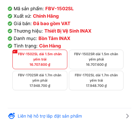
Mã sản phẩm:
FBV-1502SL
Xuất xứ:
Chính Hãng
Giá bán:
Đã bao gồm VAT
Thương hiệu:
Thiết Bị Vệ Sinh INAX
Danh mục:
Bồn Tắm INAX
Tình trạng:
Còn Hàng
FBV-1502SL dài 1.5m chân
FBV-1502SR dài 1.5m chân
yếm trái
yếm phải
16.707.600
₫
16.707.600
₫
FBV-1702SR dài 1.7m chân
FBV-1702SL dài 1.7m chân
yếm phải
yếm trái
17.948.700
₫
17.948.700
₫
Liên hệ hỗ trợ lắp đặt sản phẩm