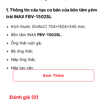
1. Thông tin cấu tạo cơ bản của bồn tắm yếm
trái INAX FBV-1502SL
Kích thước (DxRxC) 754x1504x545 mm;
Bồn tắm INAX
FBV-1502SL
;
Ống thải ruột gà;
Bộ ống thải;
Nắp ống thải;
Nắp tay vặn
.
Xem Thêm
2. Bồn tắm INAX FBV 1502SL có những ưu
điểm nào?
Bồn tắm INAX
FBV-1502SL
không chỉ nổi bật với
Đánh giá (0)
thiết kế tinh tế mà còn sở hữu nhiều ưu điểm: