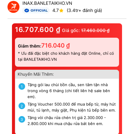
INAX.BANLETAIKHO.VN
4.7
(3.4tr+ đánh giá)
16.707.600
₫
Giá gốc:
17.460.000
₫
716.040
₫
Giảm thêm:
* Ưu đãi đặc biệt cho khách hàng đặt Online, chỉ có
tại BANLETAIKHO.VN
Khuyến Mãi Thêm:
Tặng gói lau chùi bồn cầu, sen tắm tận nhà
1
trong vòng 6 tháng (chi tiết liên hệ sale bên
em).
Tặng Voucher 500.000 để mua bếp từ, máy hút
2
mùi, tủ lạnh, máy giặt, Phụ kiện tủ bếp bên em.
Tặng vòi chậu rửa chén trị giá 2.300.000 -
3
2.800.000 khi mua chậu rửa bát bên em.