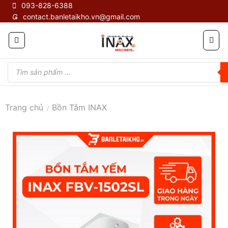
Skip
093-828-6388
contact.banletaikho.vn@gmail.com
to
content
Tìm
kiếm
sản
phẩm
Trang chủ
Bồn Tắm INAX
/