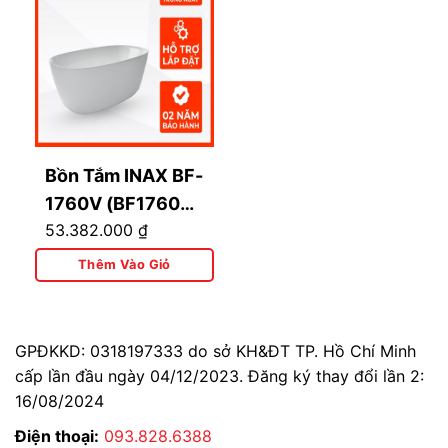
Bồn Tắm INAX BF-
1760V (BF1760V)
53.382.000
₫
Đặt Sàn Dài 1.7M
Thêm Vào Giỏ
GPĐKKD: 0318197333 do sở KH&ĐT TP. Hồ Chí Minh
cấp lần đầu ngày 04/12/2023. Đăng ký thay đổi lần 2:
16/08/2024
Điện thoại:
093.828.6388