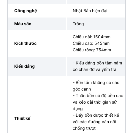
Tại INAX Bán Lẻ Tại Kho, chúng tôi tự hào cung cấp
Công nghệ
Nhật Bản hiện đại
bồn tắm INAX
FBV-1502SL
, sản phẩm hoàn hảo cho
không gian phòng tắm hiện đại của Quý khách.
Màu sắc
Trắng
Được sản xuất từ vật liệu cao cấp, với lớp chịu
Chiều dài: 1504mm
lực và chống trơn trượt, an tâm sử dụng lâu dài.
Kích thước
Chiều cao: 545mm
Chiều rộng: 754mm
Cam kết giá cả cạnh tranh và các chương trình
ưu đãi hấp dẫn, dễ dàng sở hữu sản phẩm cao
- Kiểu dáng bồn tắm nằm
cấp với mức giá tốt nhất.
Kiểu dáng
có chân đỡ và yếm trái
Đến showroom của chúng tôi để trực tiếp trải
- Bồn tắm không có các
nghiệm và cảm nhận chất lượng của bồn tắm
góc cạnh
INAX
FBV-1502SL
trước khi quyết định.
- Thân bồn có độ bền cao
Đội ngũ tư vấn viên chuyên nghiệp luôn sẵn sàng
và kéo dài thời gian sử
giúp Quý khách chọn lựa sản phẩm phù hợp,
dụng
- Đáy bồn được thiết kế
cùng
dịch v
ụ
giao hàng
và
lắp đặt
chuẩn xác.
Thiết kế
với các đường vân nổi
Chúng tôi cung cấp
chính sách bảo hành
dài hạn
chống trượt