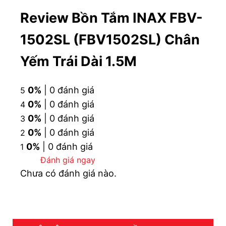
Kiểu dáng sang trọng,
phù hợp với không gian
Review Bồn Tắm INAX FBV-
phòng tắm hiện đại
1502SL (FBV1502SL) Chân
Bề mặt láng mịn, chống trầy xước tốt, dễ dàng vệ
sinh
Yếm Trái Dài 1.5M
Đáy bồn có lớp chịu lực tăng cường và chống
trơn, đảm bảo an toàn khi sử dụng
0%
| 0 đánh giá
5
Có sẵn chân đỡ inox không gỉ và yếm 2 bên, giúp
0%
| 0 đánh giá
4
lắp đặt nhanh chóng và dễ dàng di chuyển vệ
0%
| 0 đánh giá
3
sinh, sửa chữa.
0%
| 0 đánh giá
2
0%
| 0 đánh giá
1
CAM KẾT CHÍNH HÃNG, ƯU ĐÃI HẤP DẪN, HỖ
Đánh giá ngay
TRỢ THANH TOÁN
Chưa có đánh giá nào.
TRẢ GÓP 0% LÃI SUẤT, GIAO HÀNG SIÊU TỐC
ĐẶT HÀNG NGAY
093 828 6388