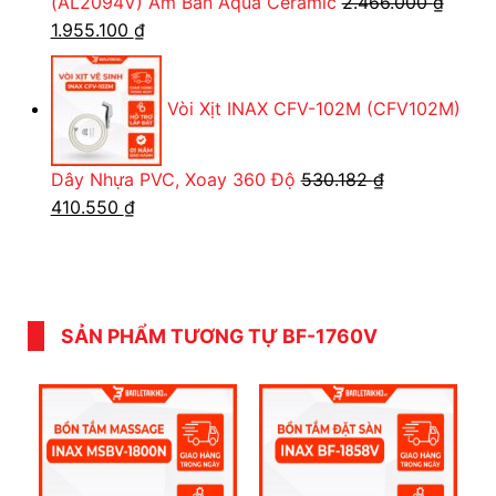
(AL2094V) Âm Bàn Aqua Ceramic
2.466.000
₫
Giá
Giá
1.955.100
₫
gốc
hiện
là:
tại
Vòi Xịt INAX CFV-102M (CFV102M)
2.466.000 ₫.
là:
1.955.100 ₫.
Dây Nhựa PVC, Xoay 360 Độ
530.182
₫
Giá
Giá
410.550
₫
gốc
hiện
là:
tại
530.182 ₫.
là:
410.550 ₫.
SẢN PHẨM TƯƠNG TỰ BF-1760V