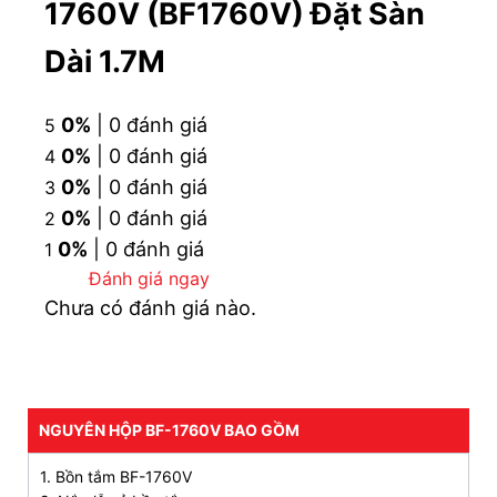
1760V (BF1760V) Đặt Sàn
Dài 1.7M
Cấu tạo bồn tắm INAX BF-1760V (BF1760V) đặt sàn
0%
| 0 đánh giá
5
(Nguồn: INAX)
0%
| 0 đánh giá
4
0%
| 0 đánh giá
3
2. Đặc điểm nổi bật của bồn tắm đặt sàn INAX
0%
| 0 đánh giá
2
BF-1760V
0%
| 0 đánh giá
1
Bồn tắm INAX
BF-1760V
nổi bật với các tính năng
Đánh giá ngay
sau:
Chưa có đánh giá nào.
Thiết kế kết hợp giữa hình khối vuông “Square”
và hình oval tạo nên thiết kế Squoval mang nét
thẩm mỹ độc đáo và dễ sử dụng
NGUYÊN HỘP BF-1760V BAO GỒM
Thiết kế đường cong tự nhiên và mềm mại, tạo
sự thoải mái cho người dùng
1. Bồn tắm BF-1760V