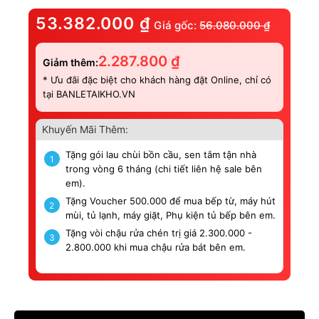
53.382.000
₫
Giá gốc:
56.080.000
₫
2.287.800
₫
Giảm thêm:
* Ưu đãi đặc biệt cho khách hàng đặt Online, chỉ có
tại BANLETAIKHO.VN
Khuyến Mãi Thêm:
Tặng gói lau chùi bồn cầu, sen tắm tận nhà
1
trong vòng 6 tháng (chi tiết liên hệ sale bên
em).
Tặng Voucher 500.000 để mua bếp từ, máy hút
2
mùi, tủ lạnh, máy giặt, Phụ kiện tủ bếp bên em.
Tặng vòi chậu rửa chén trị giá 2.300.000 -
3
2.800.000 khi mua chậu rửa bát bên em.