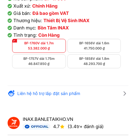
Xuất xứ:
Chính Hãng
Giá bán:
Đã bao gồm VAT
Thương hiệu:
Thiết Bị Vệ Sinh INAX
Danh mục:
Bồn Tắm INAX
Tình trạng:
Còn Hàng
BF-1760V dài 1.7m
BF-1656V dài 1.6m
53.382.000
₫
41.750.000
₫
BF-1757V dài 1.75m
BF-1858V dài 1.8m
46.847.850
₫
48.293.700
₫
Liên hệ hỗ trợ lắp đặt sản phẩm
INAX.BANLETAIKHO.VN
4.7
(3.4tr+ đánh giá)