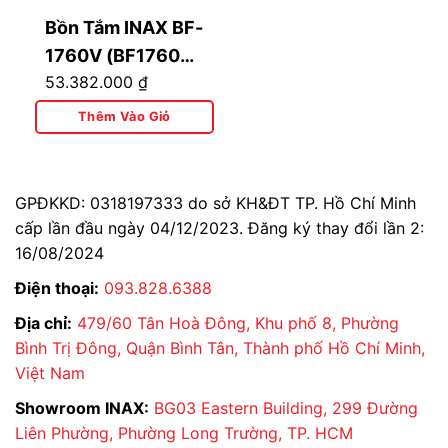
Bồn Tắm INAX BF-
1760V (BF1760V)
53.382.000
₫
Đặt Sàn Dài 1.7M
Thêm Vào Giỏ
GPĐKKD: 0318197333 do sở KH&ĐT TP. Hồ Chí Minh
cấp lần đầu ngày 04/12/2023. Đăng ký thay đổi lần 2:
16/08/2024
Điện thoại:
093.828.6388
Địa chỉ:
479/60 Tân Hoà Đông, Khu phố 8, Phường
Bình Trị Đông, Quận Bình Tân, Thành phố Hồ Chí Minh,
Việt Nam
Showroom INAX:
BG03 Eastern Building, 299 Đường
Liên Phường, Phường Long Trường, TP. HCM