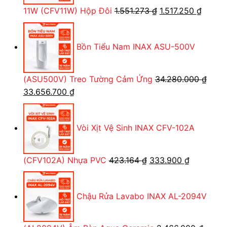
Giá
Giá
11W (CFV11W) Hộp Đôi
1.551.273
₫
1.517.250
₫
gốc
hiện
là:
tại
Bồn Tiểu Nam INAX ASU-500V
1.551.273 ₫.
là:
1.517.2
(ASU500V) Treo Tường Cảm Ứng
34.280.000
₫
Giá
Giá
33.656.700
₫
gốc
hiện
là:
tại
Vòi Xịt Vệ Sinh INAX CFV-102A
34.280.000 ₫.
là:
33.656.700 ₫.
Giá
Giá
(CFV102A) Nhựa PVC
423.164
₫
333.900
₫
gốc
hiện
là:
tại
Chậu Rửa Lavabo INAX AL-2094V
423.164 ₫.
là:
333.900 ₫