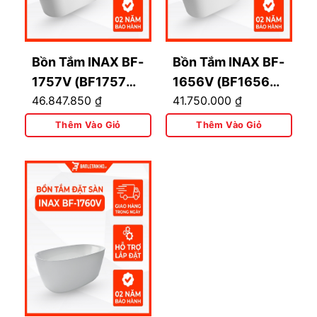
Bồn Tắm INAX BF-
Bồn Tắm INAX BF-
1757V (BF1757V)
1656V (BF1656V)
46.847.850
₫
41.750.000
₫
Đặt Sàn Lập Thể
Đặt Sàn Dài 1.6M
1.75M
Thêm Vào Giỏ
Thêm Vào Giỏ