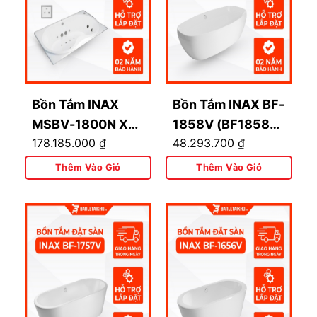
Bồn Tắm INAX
Bồn Tắm INAX BF-
MSBV-1800N Xây
1858V (BF1858V)
178.185.000
₫
48.293.700
₫
Massage 1.8M
Đặt Sàn Lập Thể
1.8M
Thêm Vào Giỏ
Thêm Vào Giỏ