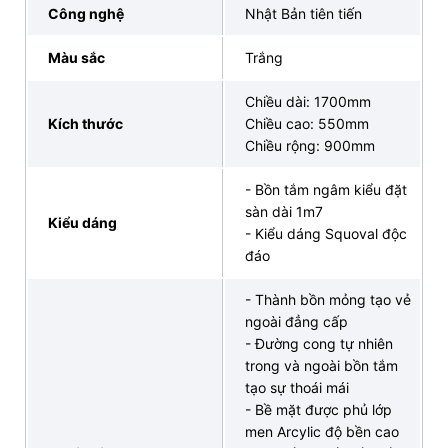
Công nghệ
Nhật Bản tiên tiến
Màu sắc
Trắng
Chiều dài: 1700mm
Kích thước
Chiều cao: 550mm
Chiều rộng: 900mm
- Bồn tắm ngâm kiểu đặt
sàn dài 1m7
4. Mua bồn tắm INAX BF1760V chất lượng, uy
Kiểu dáng
- Kiểu dáng Squoval độc
tín tại INAX Bán Lẻ Tại Kho
đáo
Nếu Quý khách đang tìm kiếm một đại lý uy tín bán
- Thành bồn mỏng tạo vẻ
sản phẩm bồn tắm INAX
BF-1760V
? Vậy thì hãy đến
ngoài đẳng cấp
với INAX Bán Lẻ Tại Kho, chúng tôi tự hào là địa chỉ
- Đường cong tự nhiên
tin cậy cung cấp sản phẩm chất lượng cao, chính
trong và ngoài bồn tắm
hãng cùng dịch vụ chuyên nghiệp:
tạo sự thoái mái
- Bề mặt được phủ lớp
SẢN PHẨM CHÍNH HÃNG: Cung cấp bồn tắm
BF-
men Arcylic độ bền cao