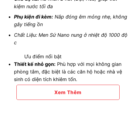
kiệm nước tối đa
Phụ kiện đi kèm:
Nắp đóng êm mỏng nhẹ, không
gây tiếng ồn
Chất Liệu: Men Sứ Nano nung ở nhiệt độ 1000 độ
c
Ưu điểm nổi bật
Thiết kế nhỏ gọn:
Phù hợp với mọi không gian
phòng tắm, đặc biệt là các căn hộ hoặc nhà vệ
sinh có diện tích khiêm tốn.
Bền đẹp, dễ vệ sinh:
Bề mặt sứ sáng bóng, hạn
Xem Thêm
chế tối đa cặn bẩn và ố vàng.
Vận hành êm ái:
Nắp đóng êm giúp chống va
đập, bảo vệ độ bền của bồn cầu