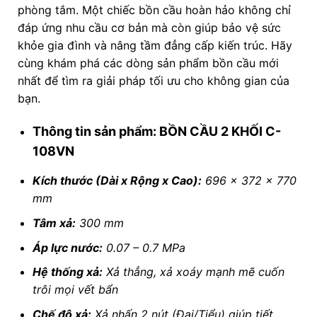
phòng tắm. Một chiếc bồn cầu hoàn hảo không chỉ
đáp ứng nhu cầu cơ bản mà còn giúp bảo vệ sức
khỏe gia đình và nâng tầm đẳng cấp kiến trúc. Hãy
cùng khám phá các dòng sản phẩm bồn cầu mới
nhất để tìm ra giải pháp tối ưu cho không gian của
bạn.
Thông tin sản phẩm: BỒN CẦU 2 KHỐI C-
108VN
Kích thước (Dài x Rộng x Cao):
696 × 372 × 770
mm
Tâm xả:
300 mm
Áp lực nước:
0.07 – 0.7 MPa
Hệ thống xả:
Xả thẳng, xả xoáy mạnh mẽ cuốn
trôi mọi vết bẩn
Chế độ xả:
Xả nhấn 2 nút (Đại/Tiểu) giúp tiết