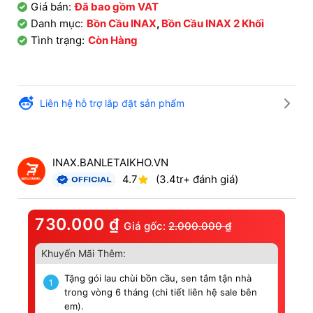
Giá bán:
Đã bao gồm VAT
Danh mục:
Bồn Cầu INAX
,
Bồn Cầu INAX 2 Khối
Tình trạng:
Còn Hàng
Liên hệ hỗ trợ lắp đặt sản phẩm
INAX.BANLETAIKHO.VN
4.7
(3.4tr+ đánh giá)
730.000
₫
Giá gốc:
2.000.000
₫
Khuyến Mãi Thêm:
Tặng gói lau chùi bồn cầu, sen tắm tận nhà
1
trong vòng 6 tháng (chi tiết liên hệ sale bên
em).