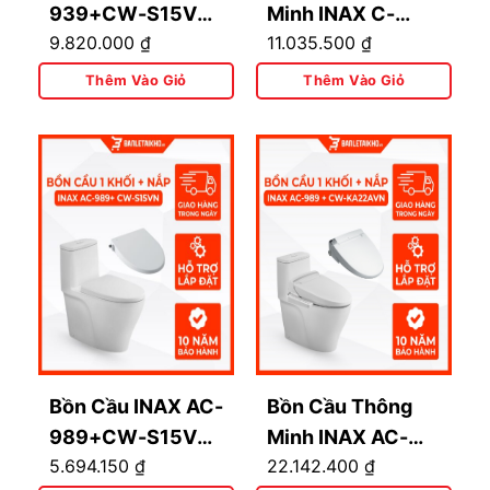
939+CW-S15VN
Minh INAX C-
9.820.000
₫
11.035.500
₫
1 Khối Nắp Rửa Cơ
514A+CW-H17VN
Thêm Vào Giỏ
Thêm Vào Giỏ
Bồn Cầu INAX AC-
Bồn Cầu Thông
989+CW-S15VN
Minh INAX AC-
5.694.150
₫
22.142.400
₫
1 Khối Nắp Rửa Cơ
989+CW-