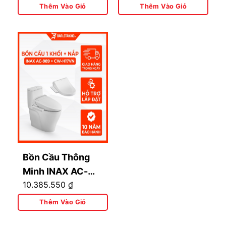
KA22AVN Có
Thêm Vào Giỏ
Thêm Vào Giỏ
Remote
Bồn Cầu Thông
Minh INAX AC-
10.385.550
₫
989+CW-H17VN
Thêm Vào Giỏ