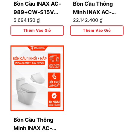
Bồn Cầu INAX AC-
Bồn Cầu Thông
989+CW-S15VN
Minh INAX AC-
5.694.150
₫
22.142.400
₫
1 Khối Nắp Rửa Cơ
989+CW-
KA22AVN Có
Thêm Vào Giỏ
Thêm Vào Giỏ
Remote
Bồn Cầu Thông
Minh INAX AC-