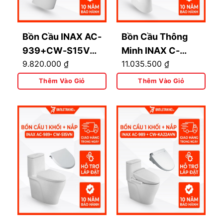
Bồn Cầu INAX AC-
Bồn Cầu Thông
939+CW-S15VN
Minh INAX C-
9.820.000
₫
11.035.500
₫
1 Khối Nắp Rửa Cơ
514A+CW-H17VN
Thêm Vào Giỏ
Thêm Vào Giỏ