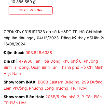
10.385.550
₫
989+CW-H17VN
Thêm Vào Giỏ
GPĐKKD: 0318197333 do sở KH&ĐT TP. Hồ Chí Minh
cấp lần đầu ngày 04/12/2023. Đăng ký thay đổi lần 2:
16/08/2024
Điện thoại:
093.828.6388
Địa chỉ:
479/60 Tân Hoà Đông, Khu phố 8, Phường
Bình Trị Đông, Quận Bình Tân, Thành phố Hồ Chí Minh,
Việt Nam
Showroom INAX:
BG03 Eastern Building, 299 Đường
Liên Phường, Phường Long Trường, TP. HCM
Showroom Biên Hoà:
205B/5 Khu phố 2, P. Tân Biên,
TP Biên Hoà.