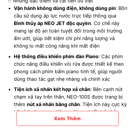
✨ Những đặc điểm và cải tiến ưu việt
Vận hành không dùng điện, không dùng pin
: Bồn
cầu sử dụng áp lực nước trực tiếp thông qua
Bình thủy áp NEO JET độc quyền
. Cơ chế này
mang lại độ an toàn tuyệt đối trong môi trường
ẩm ướt, giúp tiết kiệm chi phí năng lượng và
không lo mất công năng khi mất điện
Hệ thống điều khiển phím đàn Piano
: Các phím
chức năng điều khiển vòi rửa được thiết kế theo
phong cách phím bấm piano tinh tế, giúp người
dùng thao tác gạt nhẹ nhàng và chính xác
Tiện ích xả nhấn kết hợp xả chân
: Bên cạnh nút
chạm xả tay trên thân, NEO-100S được trang bị
thêm
nút xả nhấn bằng chân
. Tiện ích này cực kỳ
hữu ích cho nam giới, người cao tuổi, trẻ nhỏ
Xem Thêm
hoặc phụ nữ mang thai mà không cần phải cúi
người