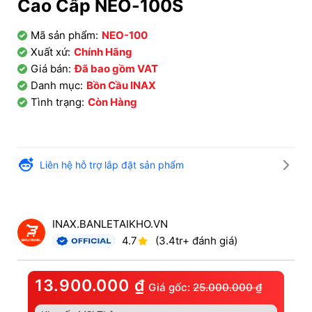
Cao Cấp NEO-100S
Mã sản phẩm:
NEO-100
Xuất xứ:
Chính Hãng
Giá bán:
Đã bao gồm VAT
Danh mục:
Bồn Cầu INAX
Tình trạng:
Còn Hàng
Liên hệ hỗ trợ lắp đặt sản phẩm
INAX.BANLETAIKHO.VN
4.7
(3.4tr+ đánh giá)
13.900.000
₫
Giá gốc:
25.000.000
₫