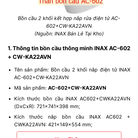
Bồn cầu 2 khối kết hợp nắp rửa điện tử AC-
602+CW-KA22AVN
(Nguồn: INAX Bán Lẻ Tại Kho)
1. Thông tin bồn cầu thông minh INAX AC-602
+ CW-KA22AVN
Tên sản phẩm: Bồn cầu 2 khối nắp điện tử INAX
AC-602+CW-KA22AVN
Mã sản phẩm:
AC-602+CW-KA22AVN
Kích thước
bồn cầu INAX
AC602+CWKA22AVN
(DxCxR): 721x741x398 mm;
Kích thước
nắp bồn cầu INAX
AC602 +
CWKA22AVN: 421x149x554 mm;
Tâm xả: 300mm (+/-5mm); Hệ thống xả: Siphon;