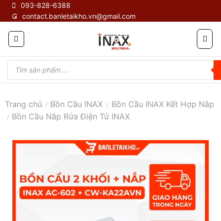
Skip
093-828-6388
contact.banletaikho.vn@gmail.com
to
content
Tìm
kiếm
sản
phẩm
Trang chủ
Bồn Cầu INAX
Bồn Cầu INAX Kết Hợp Nắp
/
/
Bồn Cầu Nắp Rửa Điện Tử INAX
/