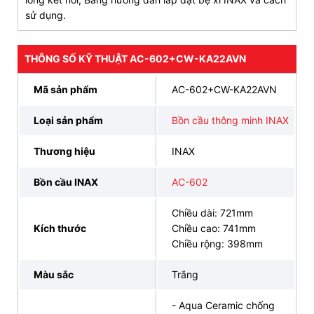
dễ dàng thao tác;
sử dụng.
Vật liệu kháng khuẩn Ag+;
THÔNG SỐ KỸ THUẬT AC-602+CW-KA22AVN
Rơ-le nhiệt thông minh, tự động ngắt khi gặp sự
cố, bảo vệ thiết bị và người dùng;
Mã sản phẩm
AC-602+CW-KA22AVN
Khử mùi X-FRESH loại bỏ hiệu quả mùi hôi khó
chịu.
Loại sản phẩm
Bồn cầu thông minh INAX
Thương hiệu
INAX
CAM KẾT CHÍNH HÃNG, ƯU ĐÃI HẤP DẪN, HỖ
TRỢ THANH TOÁN
Bồn cầu INAX
AC-602
TRẢ GÓP 0% LÃI SUẤT, GIAO HÀNG SIÊU TỐC
Chiều dài: 721mm
ĐẶT HÀNG NGAY
093 828 6388
Kích thước
Chiều cao: 741mm
Chiều rộng: 398mm
3. Bản vẽ bồn cầu 2 khối nắp điện tử INAX AC-
Màu sắc
Trắng
602+CW-KA22AVN
- Aqua Ceramic chống