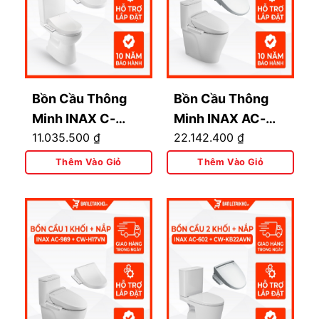
Bồn Cầu Thông
Bồn Cầu Thông
Minh INAX C-
Minh INAX AC-
11.035.500
₫
22.142.400
₫
514A+CW-H17VN
989+CW-
KA22AVN Có
Thêm Vào Giỏ
Thêm Vào Giỏ
Remote