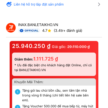
Liên hệ hỗ trợ lắp đặt sản phẩm
INAX.BANLETAIKHO.VN
4.7
(3.4tr+ đánh giá)
25.940.250
₫
Giá gốc:
29.110.000
₫
1.111.725
₫
Giảm thêm:
* Ưu đãi đặc biệt cho khách hàng đặt Online, chỉ có
tại BANLETAIKHO.VN
Khuyến Mãi Thêm:
Tặng gói lau chùi bồn cầu, sen tắm tận nhà
1
trong vòng 6 tháng (chi tiết liên hệ sale bên
em).
Tặng Voucher 500.000 để mua bếp từ, máy hút
2