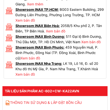
Giang.
Xem thêm
Showroom INAX TP.HCM:
BG03 Eastern Building, 299
Đường Liên Phường, Phường Long Trường, TP. HCM
Xem bản đồ
Showroom INAX Biên Hoà:
205B/5 Khu phố 2, P. Tân
Biên, TP Biên Hoà.
Xem bản đồ
Showroom INAX Bình Dương:
511 Đại lộ Bình Dương,
Thủ Dầu Một, TP. Hồ Chí Minh, Việt Nam
Xem bản đồ
Showroom INAX Bình Phước:
459 Nguyễn Huệ, P.
Bình Phước, Đồng Nai (TP. Đồng Xoài, Bình Phước
cũ)
Xem bản đồ
Showroom INAX Nha Trang:
LK 19, Lô 16, Đ. số 20
Khu đô thị Mỹ Gia, P. Nam Nha Trang, T.Khánh Hoà
Xem bản đồ
TÀI LIỆU SẢN PHẨM AC-602+CW-KA22AVN
THÔNG TIN SỬ DỤNG & LẮP ĐẶT BỒN CẦU