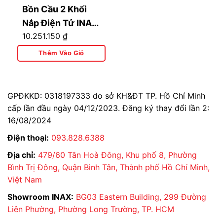
Bồn Cầu 2 Khối
Nắp Điện Tử INAX
10.251.150
₫
AC-602+CW-
H18VN
Thêm Vào Giỏ
GPĐKKD: 0318197333 do sở KH&ĐT TP. Hồ Chí Minh
cấp lần đầu ngày 04/12/2023. Đăng ký thay đổi lần 2:
16/08/2024
Điện thoại:
093.828.6388
Địa chỉ:
479/60 Tân Hoà Đông, Khu phố 8, Phường
Bình Trị Đông, Quận Bình Tân, Thành phố Hồ Chí Minh,
Việt Nam
Showroom INAX:
BG03 Eastern Building, 299 Đường
Liên Phường, Phường Long Trường, TP. HCM