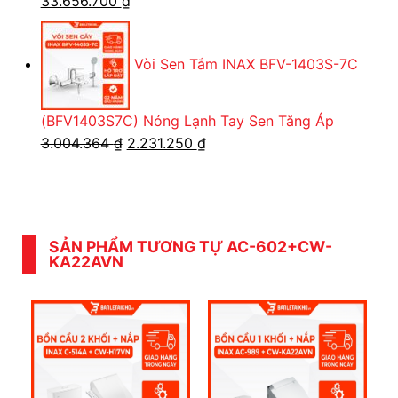
Giá
Giá
33.656.700
₫
gốc
hiện
là:
tại
Vòi Sen Tắm INAX BFV-1403S-7C
34.280.000 ₫.
là:
33.656.700 ₫.
(BFV1403S7C) Nóng Lạnh Tay Sen Tăng Áp
Giá
Giá
3.004.364
₫
2.231.250
₫
gốc
hiện
là:
tại
3.004.364 ₫.
là:
2.231.250 ₫.
SẢN PHẨM TƯƠNG TỰ AC-602+CW-
KA22AVN