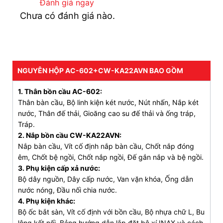
Đánh giá ngay
Chưa có đánh giá nào.
Thiết kế vành rim trơn láng, không góc khuất, kết
hợp với lỗ xả lớn và lực nước mạnh, giúp người
tiêu dùng dễ dàng vệ sinh và giữ cho bồn cầu
luôn sạch bóng;
Hai vòi phun riêng biệt, tự động vệ sinh trước và
NGUYÊN HỘP AC-602+CW-KA22AVN BAO GỒM
sau tiện lợi, đáp ứng nhu cầu cá nhân;
1. Thân bồn cầu AC-602:
Chế độ rửa thường, rửa massage và phun rửa
Thân bàn cầu, Bộ linh kiện két nước, Nút nhấn, Nắp két
phụ nữ;
nước, Thân đế thải, Gioăng cao su đế thải và ống tráp,
Tráp.
6 mức nhiệt độ linh hoạt từ 32°C đến 40°C, tùy
2. Nắp bồn cầu CW-KA22AVN:
chỉnh theo sở thích;
Nắp bàn cầu, Vít cố định nắp bàn cầu, Chốt nắp đóng
êm, Chốt bệ ngồi, Chốt nắp ngồi, Đế gắn nắp và bệ ngồi.
Với 6 mức nhiệt độ từ 28°C – 40°C đáp ứng mọi
3. Phụ kiện cấp xả nước:
nhu cầu;
Bộ dây nguồn, Dây cấp nước, Van vặn khóa, Ống dẫn
Sấy ấm dịu nhẹ với 3 mức điều chỉnh nhiệt độ
nước nóng, Đầu nối chia nước.
4. Phụ kiện khác:
linh hoạt;
Bộ ốc bắt sàn, Vít cố định với bồn cầu, Bộ nhựa chữ L, Bu
Bảng điều khiển từ xa tiện lợi, giúp người dùng
lông kết nối, Bảng hướng dẫn lắp đặt bệ xí INAX và cách