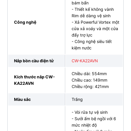
bám bẩn
- Thiết kế không vành
Rim dễ dàng vệ sinh
Công nghệ
- Xả Powerful Vortex một
cửa xả xoáy và một cửa
đẩy trợ lực
- Công nghệ siêu tiết
kiệm nước
Nắp bồn cầu điện tử
CW-KA22AVN
Chiều dài: 554mm
Kích thước nắp CW-
Chiều cao: 149mm
KA22AVN
Chiều rộng: 421mm
4. Yên tâm mua sắm bồn cầu INAX AC-
602+CW-KA22AVN chính hãng, giá tốt tại đại
Màu sắc
Trắng
lý INAX Bán Lẻ Tại Kho
- Vòi rửa tự vệ sinh
- Sưởi ấm bệ ngồi với 6
Tìm kiếm một chiếc bồn cầu cao cấp với giá cả phải
mức nhiệt độ
chăng? INAX Bán Lẻ Tại Kho chính là địa chỉ tin cậy,