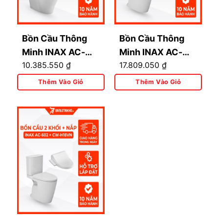
Bồn Cầu Thông
Bồn Cầu Thông
Minh INAX AC-
Minh INAX AC-
10.385.550
₫
17.809.050
₫
989+CW-H17VN
602+CW-
KB22AVN
Thêm Vào Giỏ
Thêm Vào Giỏ