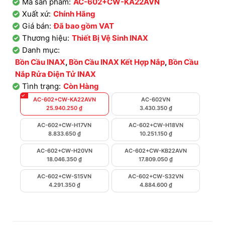
Mã sản phẩm:
AC-602+CW-KA22AVN
Xuất xứ:
Chính Hãng
Giá bán:
Đã bao gồm VAT
Thương hiệu:
Thiết Bị Vệ Sinh INAX
Danh mục:
Bồn Cầu INAX
,
Bồn Cầu INAX Kết Hợp Nắp
,
Bồn Cầu
Nắp Rửa Điện Tử INAX
Tình trạng:
Còn Hàng
AC-602+CW-KA22AVN
AC-602VN
25.940.250
₫
3.430.350
₫
AC-602+CW-H17VN
AC-602+CW-H18VN
8.833.650
₫
10.251.150
₫
AC-602+CW-H20VN
AC-602+CW-KB22AVN
18.046.350
₫
17.809.050
₫
AC-602+CW-S15VN
AC-602+CW-S32VN
4.291.350
₫
4.884.600
₫