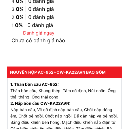
0%
| 0 đánh giá
4
0%
| 0 đánh giá
3
2. Đặc điểm nổi bật bồn cầu treo tường INAX
0%
| 0 đánh giá
2
AC-952/CW-KA22AVN nắp điện tử
0%
| 0 đánh giá
1
Công nghệ Aqua Ceramic: Giữ cho bề mặt men
Đánh giá ngay
sứ luôn trắng sáng như mới trong suốt quá trình
Chưa có đánh giá nào.
sử dụng.
Thiết kế không vành Rim: Bệt
AC-952+CW-
KA22AVN
mang lại bề mặt trơn tru, dễ dàng vệ
sinh và hạn chế bám bẩn.
NGUYÊN HỘP AC-952+CW-KA22AVN BAO GỒM
Hệ thống xả hiện đại: Kết hợp cửa xả xoáy và
1. Thân bồn cầu AC-952:
cửa đẩy trợ lực, tối ưu hiệu quả làm sạch.
Thân bàn cầu, Khung thép, Tấm cố định, Nút nhấn, Ống
thải thẳng, Ống thải cong.
Nắp rửa kháng khuẩn Ag+: Sử dụng ion bạc để
2. Nắp bồn cầu CW-KA22AVN:
ngăn chặn sự phát triển của vi khuẩn.
Nắp bàn cầu, Vít cố định nắp bàn cầu, Chốt nắp đóng
Nắp điện tử đa năng: Remote cầm tay, tích hợp
êm, Chốt bệ ngồi, Chốt nắp ngồi, Đế gắn nắp và bệ ngồi,
nhiều tính năng thông minh:
Bảng điều khiển bên hông, Mạch điều khiển nắp điện tử,
Cảm biến nhận tín hiệu điều khiển, Tấm điều chỉnh, Bộ