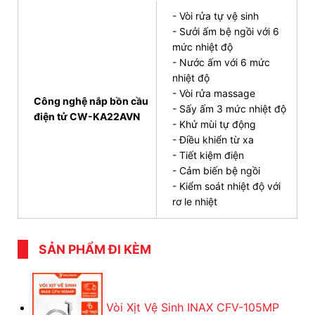
- Vòi rửa tự vệ sinh
4. Mua bồn cầu nắp rửa điện tử INAX AC-
- Sưởi ấm bệ ngồi với 6
mức nhiệt độ
952+CW-KA22AVN chất lượng ở đâu?
- Nước ấm với 6 mức
Quý khách đang tìm kiếm sản phẩm bồn cầu treo
nhiệt độ
- Vòi rửa massage
tường thông minh
AC-952+CW-KA22AVN
chất
Công nghệ nắp bồn cầu
- Sấy ấm 3 mức nhiệt độ
lượng cao và chi phí phải chăng? INAX Bán Lẻ Tại
điện tử CW-KA22AVN
- Khử mùi tự động
Kho là đại lý
bán bồn cầu INAX
chính hãng cùng
- Điều khiển từ xa
nhiều ưu đãi hấp dẫn:
- Tiết kiệm điện
- Cảm biến bệ ngồi
Giao hàng
nhanh chóng: Miễn phí nhiều tỉnh
- Kiểm soát nhiệt độ với
thành, hàng hóa được vận chuyển an toàn cẩn
rơ le nhiệt
thận
Dịch vụ đổi trả
linh hoạt,
bảo hành
chu đáo:
SẢN PHẨM ĐI KÈM
Quyền lợi khách hàng luôn được chúng tôi ưu tiên
hàng đầu.
Kho hàng đa dạng, giá cạnh tranh: Hàng nghìn
Vòi Xịt Vệ Sinh INAX CFV-105MP