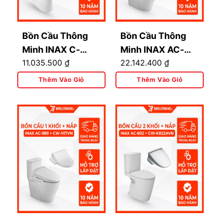
Bồn Cầu Thông
Bồn Cầu Thông
Minh INAX C-
Minh INAX AC-
11.035.500
₫
22.142.400
₫
514A+CW-H17VN
989+CW-
KA22AVN Có
Thêm Vào Giỏ
Thêm Vào Giỏ
Remote