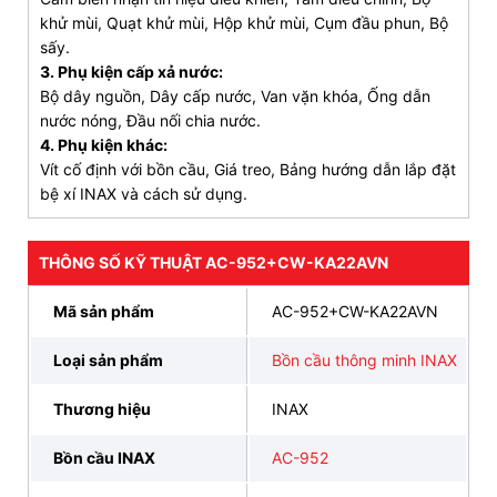
Chế độ rửa đại tiện, tiểu tiện kèm massage; Tự
khử mùi, Quạt khử mùi, Hộp khử mùi, Cụm đầu phun, Bộ
vệ sinh vòi phun;
sấy.
Điều chỉnh nhiệt độ nước và bệ ngồi với 6 cấp
3. Phụ kiện cấp xả nước:
độ;
Bộ dây nguồn, Dây cấp nước, Van vặn khóa, Ống dẫn
nước nóng, Đầu nối chia nước.
Chức năng sấy ấm với 3 mức điều chỉnh;
4. Phụ kiện khác:
Vít cố định với bồn cầu, Giá treo, Bảng hướng dẫn lắp đặt
Sưởi ấm bệ ngồi; Khử mùi tự động bằng than
bệ xí INAX và cách sử dụng.
hoạt tính.
An toàn vượt trội: Rơ le nhiệt giúp kiểm soát
THÔNG SỐ KỸ THUẬT AC-952+CW-KA22AVN
nhiệt độ, tự động ngắt khi gặp sự cố.
Mã sản phẩm
AC-952+CW-KA22AVN
CAM KẾT CHÍNH HÃNG, ƯU ĐÃI HẤP DẪN, HỖ
Loại sản phẩm
Bồn cầu thông minh INAX
TRỢ THANH TOÁN
TRẢ GÓP 0% LÃI SUẤT, GIAO HÀNG SIÊU TỐC
Thương hiệu
INAX
ĐẶT HÀNG NGAY
093 828 6388
Bồn cầu INAX
AC-952