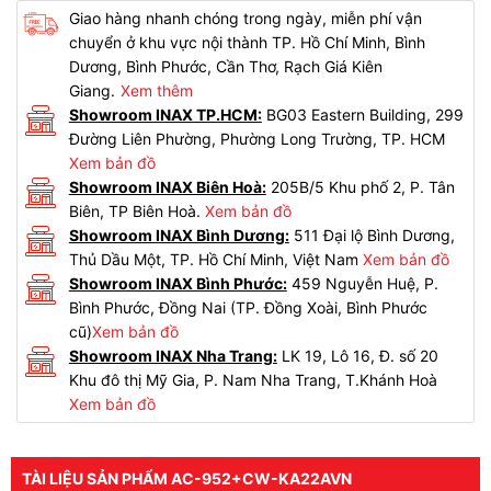
Giao hàng nhanh chóng trong ngày, miễn phí vận
chuyển ở khu vực nội thành TP. Hồ Chí Minh, Bình
Dương, Bình Phước, Cần Thơ, Rạch Giá Kiên
Giang.
Xem thêm
Showroom INAX TP.HCM:
BG03 Eastern Building, 299
Đường Liên Phường, Phường Long Trường, TP. HCM
Xem bản đồ
Showroom INAX Biên Hoà:
205B/5 Khu phố 2, P. Tân
Biên, TP Biên Hoà.
Xem bản đồ
Showroom INAX Bình Dương:
511 Đại lộ Bình Dương,
Thủ Dầu Một, TP. Hồ Chí Minh, Việt Nam
Xem bản đồ
Showroom INAX Bình Phước:
459 Nguyễn Huệ, P.
Bình Phước, Đồng Nai (TP. Đồng Xoài, Bình Phước
cũ)
Xem bản đồ
Showroom INAX Nha Trang:
LK 19, Lô 16, Đ. số 20
Khu đô thị Mỹ Gia, P. Nam Nha Trang, T.Khánh Hoà
Xem bản đồ
TÀI LIỆU SẢN PHẨM AC-952+CW-KA22AVN