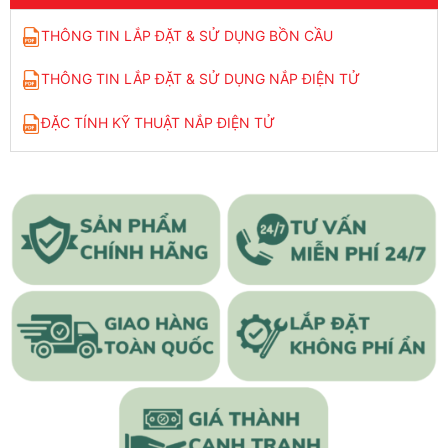
THÔNG TIN LẮP ĐẶT & SỬ DỤNG BỒN CẦU
THÔNG TIN LẮP ĐẶT & SỬ DỤNG NẮP ĐIỆN TỬ
ĐẶC TÍNH KỸ THUẬT NẮP ĐIỆN TỬ