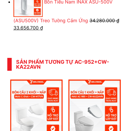
Bồn Tiểu Nam INAX ASU-500V
423.164 ₫.
là:
333.900 ₫
(ASU500V) Treo Tường Cảm Ứng
34.280.000
₫
Giá
Giá
33.656.700
₫
gốc
hiện
là:
tại
34.280.000 ₫.
là:
33.656.700 ₫.
SẢN PHẨM TƯƠNG TỰ AC-952+CW-
KA22AVN