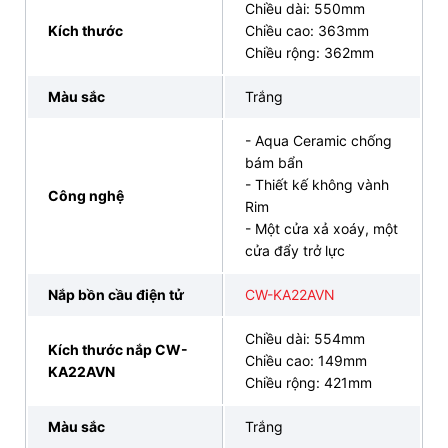
3. Bản vẽ bàn cầu âm tường nắp điện tử INAX
Chiều dài: 550mm
AC-952+CW-KA22AVN
Kích thước
Chiều cao: 363mm
Chiều rộng: 362mm
Màu sắc
Trắng
- Aqua Ceramic chống
bám bẩn
- Thiết kế không vành
Công nghệ
Rim
- Một cửa xả xoáy, một
cửa đẩy trở lực
Nắp bồn cầu điện tử
CW-KA22AVN
Chiều dài: 554mm
Kích thước nắp CW-
Chiều cao: 149mm
KA22AVN
Chiều rộng: 421mm
Bản vẽ bàn cầu thông minh INAX AC-952+CW-
KA22AVN treo tường nắp điện tử
Màu sắc
Trắng
(Nguồn: INAX)