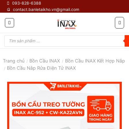
Skip
093-828-6388
contact.banletaikho.vn@gmail.com
to
content
Tìm
kiếm
sản
phẩm
Trang chủ
Bồn Cầu INAX
Bồn Cầu INAX Kết Hợp Nắp
/
/
Bồn Cầu Nắp Rửa Điện Tử INAX
/