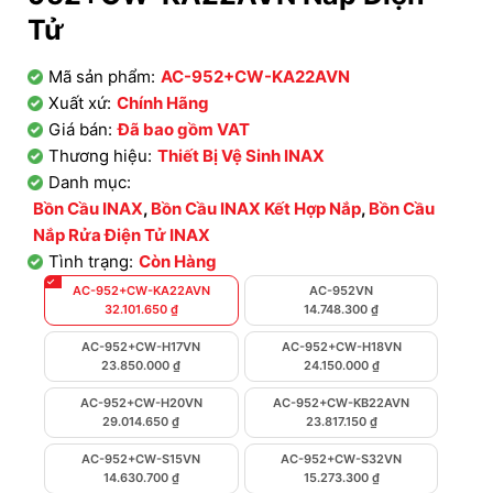
Tử
Mã sản phẩm:
AC-952+CW-KA22AVN
Xuất xứ:
Chính Hãng
Giá bán:
Đã bao gồm VAT
Thương hiệu:
Thiết Bị Vệ Sinh INAX
Danh mục:
Bồn Cầu INAX
,
Bồn Cầu INAX Kết Hợp Nắp
,
Bồn Cầu
Nắp Rửa Điện Tử INAX
Tình trạng:
Còn Hàng
AC-952+CW-KA22AVN
AC-952VN
32.101.650
₫
14.748.300
₫
AC-952+CW-H17VN
AC-952+CW-H18VN
23.850.000
₫
24.150.000
₫
AC-952+CW-H20VN
AC-952+CW-KB22AVN
29.014.650
₫
23.817.150
₫
AC-952+CW-S15VN
AC-952+CW-S32VN
14.630.700
₫
15.273.300
₫