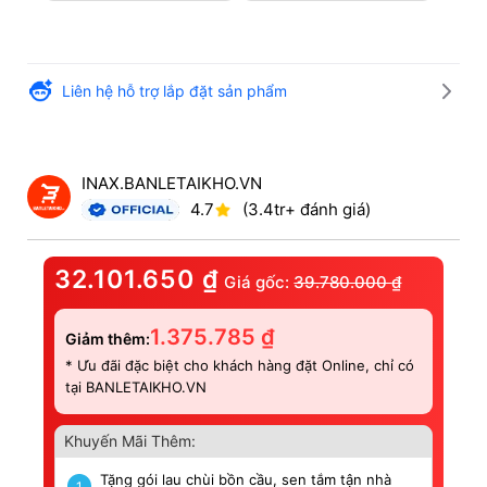
Liên hệ hỗ trợ lắp đặt sản phẩm
INAX.BANLETAIKHO.VN
4.7
(3.4tr+ đánh giá)
32.101.650
₫
Giá gốc:
39.780.000
₫
1.375.785
₫
Giảm thêm:
* Ưu đãi đặc biệt cho khách hàng đặt Online, chỉ có
tại BANLETAIKHO.VN
Khuyến Mãi Thêm:
Tặng gói lau chùi bồn cầu, sen tắm tận nhà
1