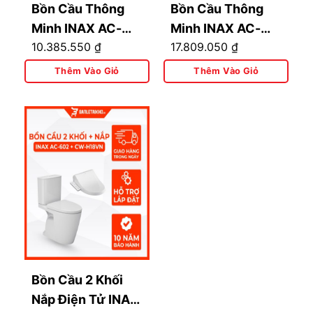
Bồn Cầu Thông
Bồn Cầu Thông
Minh INAX AC-
Minh INAX AC-
10.385.550
₫
17.809.050
₫
989+CW-H17VN
602+CW-
KB22AVN
Thêm Vào Giỏ
Thêm Vào Giỏ
Bồn Cầu 2 Khối
Nắp Điện Tử INAX