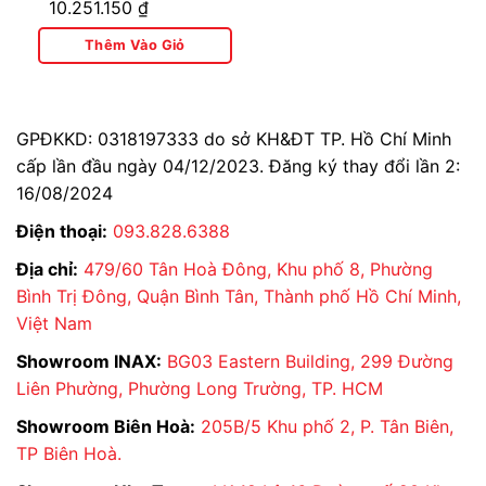
10.251.150
₫
AC-602+CW-
H18VN
Thêm Vào Giỏ
GPĐKKD: 0318197333 do sở KH&ĐT TP. Hồ Chí Minh
cấp lần đầu ngày 04/12/2023. Đăng ký thay đổi lần 2:
16/08/2024
Điện thoại:
093.828.6388
Địa chỉ:
479/60 Tân Hoà Đông, Khu phố 8, Phường
Bình Trị Đông, Quận Bình Tân, Thành phố Hồ Chí Minh,
Việt Nam
Showroom INAX:
BG03 Eastern Building, 299 Đường
Liên Phường, Phường Long Trường, TP. HCM
Showroom Biên Hoà:
205B/5 Khu phố 2, P. Tân Biên,
TP Biên Hoà.