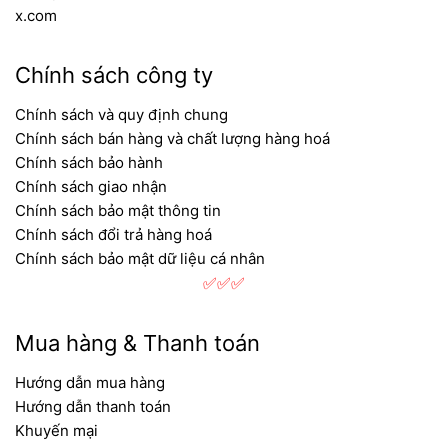
Bình Trị Đông, Quận Bình Tân, TP. Hồ Chí
x.com
Minh
Showroom:
BG03 Eastern Building, 299
Chính sách công ty
Đường Liên Phường, Phường Long
Trường, TP. HCM
Chính sách và quy định chung
Cụm kho:
Kim Hằng, Ba Tơ, Phường 7,
Chính sách bán hàng và chất lượng hàng hoá
Quận 8, TP. Hồ Chí Minh
Chính sách bảo hành
Cụm kho quốc phòng:
Đường Tăng Nhơn
Chính sách giao nhận
Phú A, Quận 9, TP. Hồ Chí Minh
Chính sách bảo mật thông tin
Chính sách đổi trả hàng hoá
Chính sách bảo mật dữ liệu cá nhân
✅✅✅
Mua hàng & Thanh toán
Hướng dẫn mua hàng
Hướng dẫn thanh toán
Khuyến mại