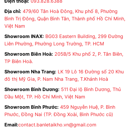
Điện thoại:
093.828.6388
TƯ VẤN 24/7: Tư vấn viên nhiều kinh nghiệm đến
Địa chỉ:
479/60 Tân Hoà Đông, Khu phố 8, Phường
tận nơi khảo sát và đưa ra giải pháp không gian
Bình Trị Đông, Quận Bình Tân, Thành phố Hồ Chí Minh,
toàn diện;
Việt Nam
VẬN CHUYỂN TOÀN QUỐC: Nhanh chóng cẩn
Showroom INAX:
BG03 Eastern Building, 299 Đường
thận,
giao hàng miễn phí
đến nhiều nơi trên cả
Liên Phường, Phường Long Trường, TP. HCM
nước;
Showroom Biên Hoà:
205B/5 Khu phố 2, P. Tân Biên,
Bồn cầu INAX
AC-989+CW-KB22AVN
với vẻ ngoài
TP Biên Hoà.
tinh tế, công nghệ hiện đại đáp ứng từng nhu cầu cơ
Showroom Nha Trang:
LK 19 Lô 16 Đường số 20 Khu
bản nhất, mang đến trải nghiệm tiện nghi. Bên cạnh
đô thị Mỹ Gia, P. Nam Nha Trang, T.Khánh Hoà
đó, Quý khách dễ dàng sở hữu ngay bệt INAX này
với mức giá ưu đãi, lãi suất 0% chỉ có tại
Đại lý INAX
Showroom Bình Dương:
511 Đại lộ Bình Dương, Thủ
Bán Lẻ Tại Kho
.
Dầu Một, TP. Hồ Chí Minh, Việt Nam
Showroom Bình Phước:
459 Nguyễn Huệ, P. Bình
Phước, Đồng Nai (TP. Đồng Xoài, Bình Phước cũ)
ĐẠI LÝ THIẾT BỊ VỆ SINH INAX BÁN LẺ
Email:
contact.banletaikho.vn@gmail.com
TẠI KHO