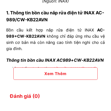
(Nguồn: INAX)
1. Thông tin bồn cầu nắp rửa điện tử INAX AC-
989/CW-KB22AVN
Bồn cầu kết hợp nắp rửa điện tử INAX
AC-
989+CW-KB22AVN
không chỉ đáp ứng nhu cầu vệ
sinh cơ bản mà còn nâng cao tính tiện nghi cho cả
gia đình.
Thông tin bồn cầu INAX AC989+CW-KB22AVN
Sản phẩm thuộc dòng
bồn cầu INAX liền khối
;
Xem Thêm
Kích thước bồn cầu AC-989: 720x372x670 mm
(dài x rộng x cao)
Ống cấp nước: Ø21 (1/2); áp lực nước 0.07 ~
Đánh giá (0)
0.75MPa;
Kiểu xả Siphon với 2 mức xả 4.5L/3.0L;