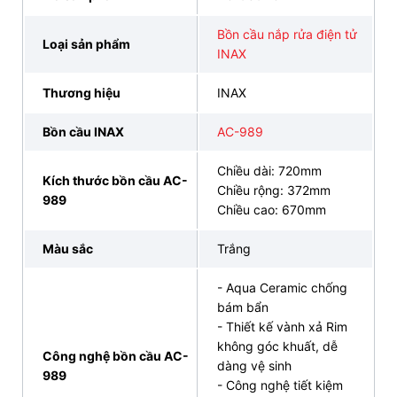
Bồn cầu nắp rửa điện tử
Loại sản phẩm
INAX
Thương hiệu
INAX
Bồn cầu INAX
AC-989
Chiều dài: 720mm
Kích thước bồn cầu AC-
Chiều rộng: 372mm
989
Bồn Cầu Thông Minh INAX AC-989+CW-KB22AVN Nắp 
Chiều cao: 670mm
Tử
Màu sắc
Trắng
2. Video review tại showroom
INAX AC-
- Aqua Ceramic chống
989+CW-KB22AVN – bán lẻ tại kho
bám bẩn
- Thiết kế vành xả Rim
không góc khuất, dễ
Công nghệ bồn cầu AC-
dàng vệ sinh
989
- Công nghệ tiết kiệm