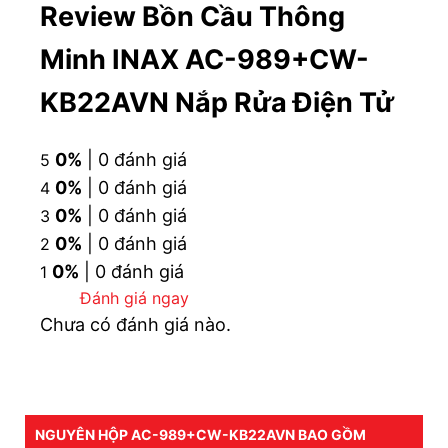
Review Bồn Cầu Thông
Tâm xả: 300mm (+/-5mm);
Đường kính ống thải chờ: Ø110 class 1,2 (TCVN).
Minh INAX AC-989+CW-
KB22AVN Nắp Rửa Điện Tử
Thông tin bệ bệt AC-989+CW-KB22AVN đi
kèm nắp rửa điện tử CW-KB22AVN
0%
| 0 đánh giá
5
Sản phẩm thuộc dòng
nắp rửa điện tử INAX
;
0%
| 0 đánh giá
4
Kích thước nắp CW-KB22AVN: 553x474x149 mm
0%
| 0 đánh giá
3
(dài x rộng x cao);
0%
| 0 đánh giá
2
Áp suất nước cấp: 0.06 ~ 0.75MPa; Cấp nước tự
0%
| 0 đánh giá
1
động, két nước 0.67L;
Đánh giá ngay
Vật liệu kháng khuẩn Ag+ đạt chuẩn SIAA;
Chưa có đánh giá nào.
Điện áp AC 220V; Công suất:
Tiêu thụ: 336W
Két nước nóng: 275W
NGUYÊN HỘP AC-989+CW-KB22AVN BAO GỒM
Máy sấy: 310W.