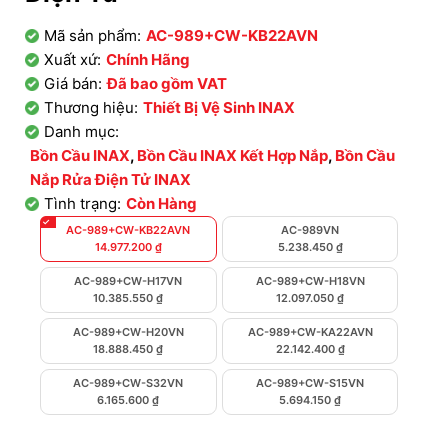
Mã sản phẩm:
AC-989+CW-KB22AVN
Xuất xứ:
Chính Hãng
Giá bán:
Đã bao gồm VAT
Thương hiệu:
Thiết Bị Vệ Sinh INAX
Danh mục:
Bồn Cầu INAX
,
Bồn Cầu INAX Kết Hợp Nắp
,
Bồn Cầu
Nắp Rửa Điện Tử INAX
Tình trạng:
Còn Hàng
AC-989+CW-KB22AVN
AC-989VN
14.977.200
₫
5.238.450
₫
AC-989+CW-H17VN
AC-989+CW-H18VN
10.385.550
₫
12.097.050
₫
AC-989+CW-H20VN
AC-989+CW-KA22AVN
18.888.450
₫
22.142.400
₫
AC-989+CW-S32VN
AC-989+CW-S15VN
6.165.600
₫
5.694.150
₫