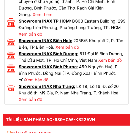
chuyển ở khu vực nội thành TP. Hồ Chí Minh, Bình
Dương, Bình Phước, Cần Thơ, Rạch Giá Kiên
Giang.
Xem thêm
Showroom INAX TP.HCM:
BG03 Eastern Building, 299
Đường Liên Phường, Phường Long Trường, TP. HCM
Xem bản đồ
Showroom INAX Biên Hoà:
205B/5 Khu phố 2, P. Tân
Biên, TP Biên Hoà.
Xem bản đồ
Showroom INAX Bình Dương:
511 Đại lộ Bình Dương,
Thủ Dầu Một, TP. Hồ Chí Minh, Việt Nam
Xem bản đồ
Showroom INAX Bình Phước:
459 Nguyễn Huệ, P.
Bình Phước, Đồng Nai (TP. Đồng Xoài, Bình Phước
cũ)
Xem bản đồ
Showroom INAX Nha Trang:
LK 19, Lô 16, Đ. số 20
Khu đô thị Mỹ Gia, P. Nam Nha Trang, T.Khánh Hoà
Xem bản đồ
TÀI LIỆU SẢN PHẨM AC-989+CW-KB22AVN