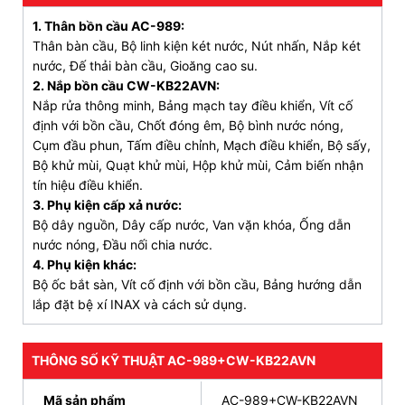
1. Thân bồn cầu AC-989:
Hút mùi hôi tự động 0,17m3/phút;
Thân bàn cầu, Bộ linh kiện két nước, Nút nhấn, Nắp két
nước, Đế thải bàn cầu, Gioăng cao su.
Rơ-le nhiệt, cảm ứng tự ngắt khi có sự cố;
2. Nắp bồn cầu CW-KB22AVN:
Siêu tiết kiệm điện trong 24h, tiết kiệm điện “1
Nắp rửa thông minh, Bảng mạch tay điều khiển, Vít cố
lần chạm” (8 tiếng sau tự động khôi phục).
định với bồn cầu, Chốt đóng êm, Bộ bình nước nóng,
Cụm đầu phun, Tấm điều chỉnh, Mạch điều khiển, Bộ sấy,
Bộ khử mùi, Quạt khử mùi, Hộp khử mùi, Cảm biến nhận
tín hiệu điều khiển.
3. Phụ kiện cấp xả nước:
Bộ dây nguồn, Dây cấp nước, Van vặn khóa, Ống dẫn
nước nóng, Đầu nối chia nước.
4. Phụ kiện khác:
Bộ ốc bắt sàn, Vít cố định với bồn cầu, Bảng hướng dẫn
lắp đặt bệ xí INAX và cách sử dụng.
THÔNG SỐ KỸ THUẬT AC-989+CW-KB22AVN
Mã sản phẩm
AC-989+CW-KB22AVN