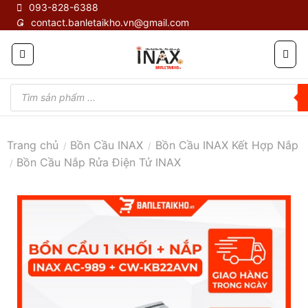
Skip
093-828-6388
contact.banletaikho.vn@gmail.com
to
content
Tìm
kiếm
sản
phẩm
Trang chủ
Bồn Cầu INAX
Bồn Cầu INAX Kết Hợp Nắp
/
/
Bồn Cầu Nắp Rửa Điện Tử INAX
/