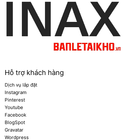
INAX Bán Lẻ Tại Kho
- Đại lý INAX chuyên
cung cấp đa dạng các thiết bị vệ sinh INAX
chính hãng và chất lượng uy tín số 1 tại Việt
Nam.
Cam kết phân phối hàng chính hãng đầy đủ
giấy tờ nguồn gốc xuất xứ - Chính sách bảo
hành minh bạch - Hàng luôn có sẵn tại kho -
Giá thành hợp lý không qua trung gian -
Giao hàng nhanh chóng - Hỗ trợ khách hàng
Hỗ trợ khách hàng
24/7
Dịch vụ lắp đặt
Hotline:
093 828 6388
Instagram
Email:
contact.banletaikho.vn@gmail.com
Pinterest
Fanpage:
Youtube
facebook.com/thietbivesinhinaxbanletaikho
Facebook
Youtube:
youtube.com/@BANLETAIKHO-
BlogSpot
VN
Gravatar
Địa chỉ:
479/60 Tân Hòa Đông, Phường
Wordpress