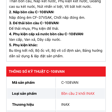
Thân bồn cầu, Nắp két nước, Phụ kiện két nước, Gioăng
Tiết kiệm nước với công nghệ xả ECO, 2 mức xả
cao su két nước, Nút nhấn xí bệt, Vít bắt két nước.
6.0L/4.0L
2. Nắp bồn cầu C-108VAN:
Kỹ thuật xả xoáy Vortex mạnh mẽ dễ dàng đánh
Nắp đóng êm CF-37VSAK, Chốt nắp đóng êm.
3. Đế thải bồn cầu C-108VAN:
bay mọi vết bẩn
Đế thải nhựa, Phụ kiện đế thải.
Nắp bệt INAX
C-108VAN
rơi êm giảm tiếng ồn,
4. Phụ kiện cấp xả nước bồn cầu C-108VAN:
tránh bể vỡ.
Van cấp, Van xả, Dây cấp nước.
5. Phụ kiện khác:
Bu lông kết nối, Bộ ốc vít, Bộ vít cố định sàn, Bảng hướng
CAM KẾT CHÍNH HÃNG, ƯU ĐÃI HẤP DẪN, HỖ
dẫn sử dụng & lắp đặt sản phẩm.
TRỢ THANH TOÁN
TRẢ GÓP 0% LÃI SUẤT, GIAO HÀNG SIÊU TỐC
THÔNG SỐ KỸ THUẬT C-108VAN
ĐẶT HÀNG NGAY
093 828 6388
Mã sản phẩm
C-108VAN
>>> Đọc thêm:
Bảng giá bàn cầu INAX
chính hãng
các loại hot nhất 2025
Loại sản phẩm
Bồn cầu 2 khối INAX
3. Bản vẽ kỹ thuật bệt vệ sinh
INAX 108 nắp
Thương hiệu
INAX
êm