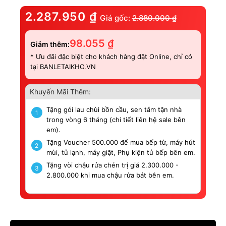
2.287.950
₫
Giá gốc:
2.880.000
₫
98.055
₫
Giảm thêm:
* Ưu đãi đặc biệt cho khách hàng đặt Online, chỉ có
tại BANLETAIKHO.VN
Khuyến Mãi Thêm:
Tặng gói lau chùi bồn cầu, sen tắm tận nhà
1
trong vòng 6 tháng (chi tiết liên hệ sale bên
em).
Tặng Voucher 500.000 để mua bếp từ, máy hút
2
mùi, tủ lạnh, máy giặt, Phụ kiện tủ bếp bên em.
Tặng vòi chậu rửa chén trị giá 2.300.000 -
3
2.800.000 khi mua chậu rửa bát bên em.