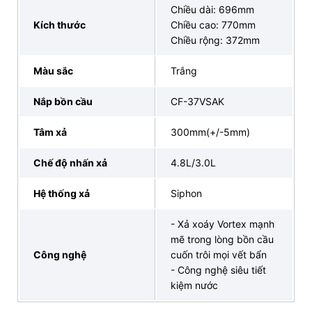
Chiều dài: 696mm
Kích thước
Chiều cao: 770mm
Chiều rộng: 372mm
Màu sắc
Trắng
Nắp bồn cầu
CF-37VSAK
Tâm xả
300mm(+/-5mm)
Chế độ nhấn xả
4.8L/3.0L
Hệ thống xả
Siphon
- Xả xoáy Vortex mạnh
mẽ trong lòng bồn cầu
4. INAX Bán Lẻ Tại Kho – Địa chỉ showroom
Công nghệ
cuốn trôi mọi vết bẩn
- Công nghệ siêu tiết
INAX uy tín mua bồn cầu C 108VAN xả nhấn
kiệm nước
nắp êm chính hãng