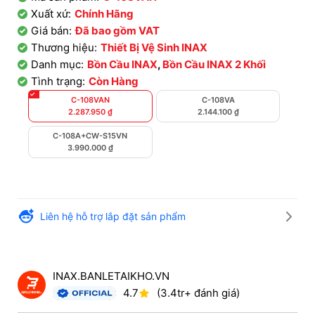
Xuất xứ:
Chính Hãng
Giá bán:
Đã bao gồm VAT
Thương hiệu:
Thiết Bị Vệ Sinh INAX
Danh mục:
Bồn Cầu INAX
,
Bồn Cầu INAX 2 Khối
Tình trạng:
Còn Hàng
C-108VAN
C-108VA
2.287.950
₫
2.144.100
₫
C-108A+CW-S15VN
3.990.000
₫
Liên hệ hỗ trợ lắp đặt sản phẩm
INAX.BANLETAIKHO.VN
4.7
(3.4tr+ đánh giá)