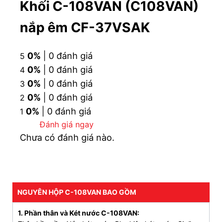
Khối C-108VAN (C108VAN)
nắp êm CF-37VSAK
0%
| 0 đánh giá
5
0%
| 0 đánh giá
4
0%
| 0 đánh giá
3
0%
| 0 đánh giá
2
0%
| 0 đánh giá
1
Linh kiện chi tiết bên trong bệ xí INAX C-108VAN
Đánh giá ngay
(Nguồn: INAX)
Chưa có đánh giá nào.
2. Tính năng
bồn cầu INAX C-108VAN két
nước rời
Thiết kế nhỏ gọn, phù hợp mọi không gian
NGUYÊN HỘP C-108VAN BAO GỒM
Men sứ cao cấp chống bám bẩn, dễ vệ sinh
1. Phần thân và Két nước C-108VAN: