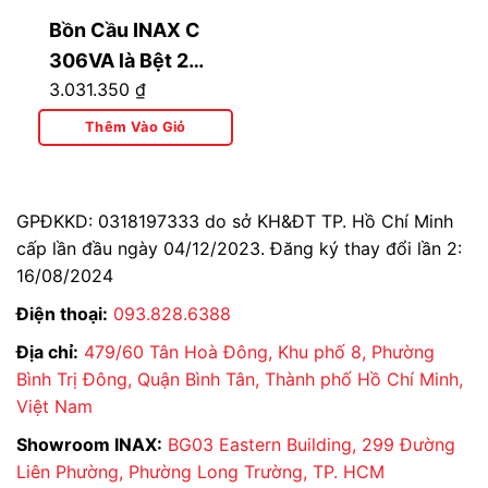
Cụm kho:
Kim Hằng, Ba Tơ, Phường 7,
Quận 8, TP. Hồ Chí Minh
Bồn Cầu INAX C
Cụm kho quốc phòng:
Đường Tăng Nhơn
306VA là Bệt 2
Phú A, Quận 9, TP. Hồ Chí Minh
3.031.350
₫
Khối Giá Rẻ thứ
nhì
Thêm Vào Giỏ
GPĐKKD: 0318197333 do sở KH&ĐT TP. Hồ Chí Minh
cấp lần đầu ngày 04/12/2023. Đăng ký thay đổi lần 2:
16/08/2024
Điện thoại:
093.828.6388
Địa chỉ:
479/60 Tân Hoà Đông, Khu phố 8, Phường
Bình Trị Đông, Quận Bình Tân, Thành phố Hồ Chí Minh,
Việt Nam
Showroom INAX:
BG03 Eastern Building, 299 Đường
Liên Phường, Phường Long Trường, TP. HCM