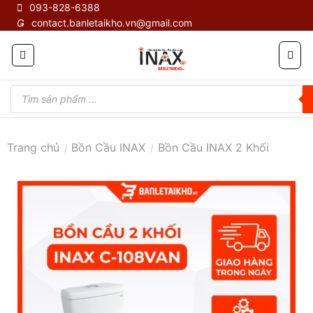
Skip
093-828-6388
contact.banletaikho.vn@gmail.com
to
content
Tìm
kiếm
sản
phẩm
Trang chủ
Bồn Cầu INAX
Bồn Cầu INAX 2 Khối
/
/