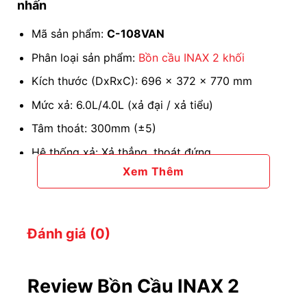
nhấn
Mã sản phẩm:
C-108VAN
Phân loại sản phẩm:
Bồn cầu INAX 2 khối
Kích thước (DxRxC): 696 x 372 x 770 mm
Mức xả: 6.0L/4.0L (xả đại / xả tiểu)
Tâm thoát: 300mm (±5)
Hệ thống xả: Xả thẳng, thoát đứng
Xem Thêm
Kỹ thuật xả: Xả xoáy Vortex
Công nghệ xả: ECO tiết kiệm nước
Nắp bồn cầu INAX
C-108VAN
:
CF-37VSAK
loại
Đánh giá (0)
đóng êm.
Review Bồn Cầu INAX 2