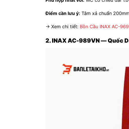
Phù hợp nhất với:
WC có chiều dài 1.0–
Điểm cần lưu ý:
Tâm xả chuẩn 200mm —
→ Xem chi tiết:
Bồn Cầu INAX AC-96
2. INAX AC-989VN — Quốc D