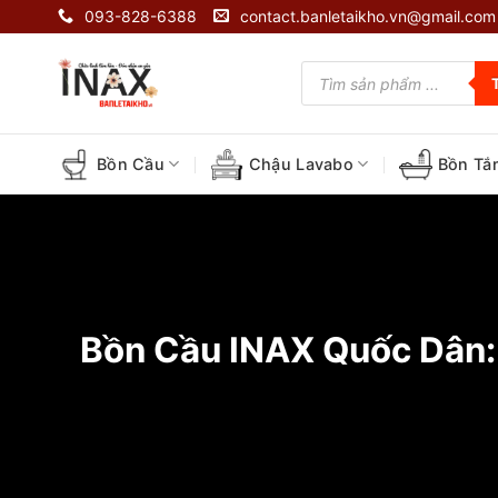
Skip
093-828-6388
contact.banletaikho.vn@gmail.com
to
content
Tìm
kiếm
sản
phẩm
Bồn Cầu
Chậu Lavabo
Bồn Tắ
Bồn Cầu INAX Quốc Dân: