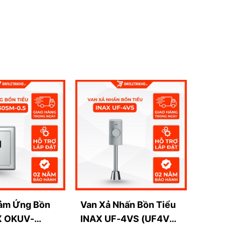
ảm Ứng Bồn
Van Xả Nhấn Bồn Tiểu
X OKUV-
INAX UF-4VS (UF4VS)