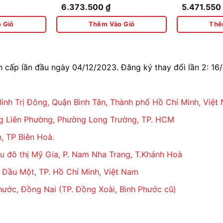
TẠI KHO
6.373.500
₫
5.471.55
Ứng Dùng Pin
30SM (M
 cấp đa dạng các thiết bị vệ sinh INAX chính
32SM) Â
 Giỏ
Thêm Vào Giỏ
Thê
ấy tờ nguồn gốc xuất xứ - Chính sách bảo hành
ành hợp lý không qua trung gian - Giao hàng
cấp lần đầu ngày 04/12/2023. Đăng ký thay đổi lần 2: 16
nh Trị Đông, Quận Bình Tân, Thành phố Hồ Chí Minh, Việt
anletaikho
ng Liên Phường, Phường Long Trường, TP. HCM
N
Trị Đông, Quận Bình Tân, TP. Hồ Chí Minh
, TP Biên Hoà.
ường Liên Phường, Phường Long Trường, TP. HCM
u đô thị Mỹ Gia, P. Nam Nha Trang, T.Khánh Hoà
 8, TP. Hồ Chí Minh
ú A, Quận 9, TP. Hồ Chí Minh
ủ Dầu Một, TP. Hồ Chí Minh, Việt Nam
hước, Đồng Nai (TP. Đồng Xoài, Bình Phước cũ)