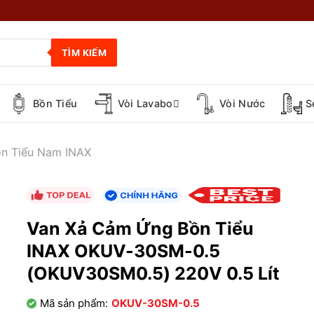
TÌM KIẾM
Bồn Tiểu
Vòi Lavabo
Vòi Nước
S
ồn Tiểu Nam INAX
Van Xả Cảm Ứng Bồn Tiểu
INAX OKUV-30SM-0.5
(OKUV30SM0.5) 220V 0.5 Lít
Mã sản phẩm:
OKUV-30SM-0.5