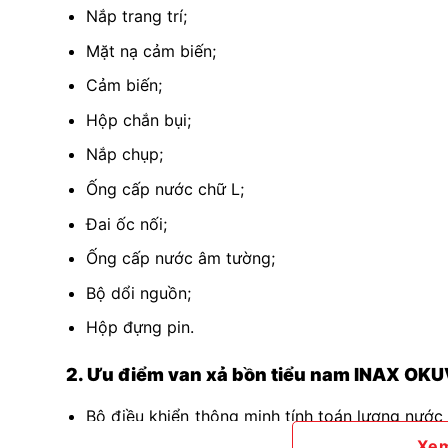
Nắp trang trí;
Mặt nạ cảm biến;
Cảm biến;
Hộp chắn bụi;
Nắp chụp;
Ống cấp nước chữ L;
Đai ốc nối;
Ống cấp nước âm tường;
Bộ dổi nguồn;
Hộp đựng pin.
2. Ưu điểm van xả bồn tiểu nam INAX O
Bộ điều khiển thông minh tính toán lượng nước
tối ưu
Xe