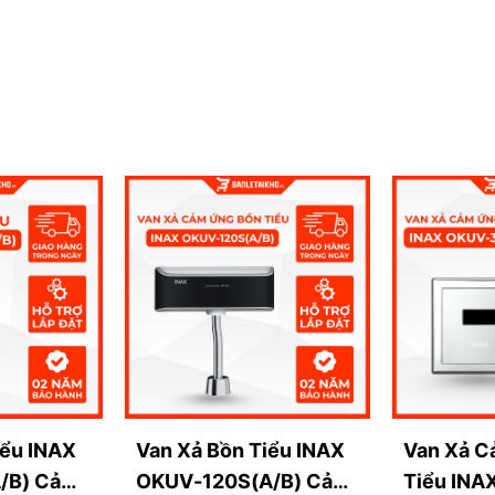
ả bồn tiểu nam INAX
OKUV-30SM-0.5
ở đâu để đảm
Bán Lẻ Tại Kho – sự lựa chọn đáng tin cậy cho không
ết:
 cạnh tranh nhất trên thị trường, đi kèm các chương
tại showroom INAX
o sự an tâm tuyệt đối cho khách hàng
âu chọn sản phẩm đến
lắp đặt
đúng kỹ thuật,
giao hàng
ồn tiểu nam INAX
OKUV-30SM-0.5
chất lượng cao và
ngay để được tư vấn và nhận ưu đãi tốt nhất!
iểu INAX
Van Xả Bồn Tiểu INAX
Van Xả C
/B) Cảm
OKUV-120S(A/B) Cảm
Tiểu INA