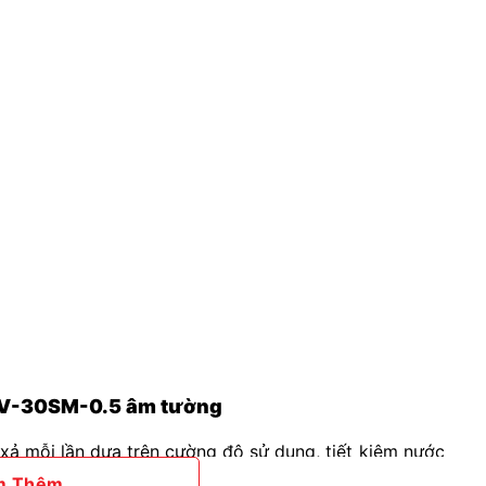
KUV-30SM-0.5 âm tường
 xả mỗi lần dựa trên cường độ sử dụng, tiết kiệm nước
m Thêm