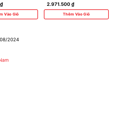
0
₫
2.971.500
₫
ẫu Cũ OKUV-
Ống Cong
m Tường
m Vào Giỏ
Thêm Vào Giỏ
/08/2024
 Nam