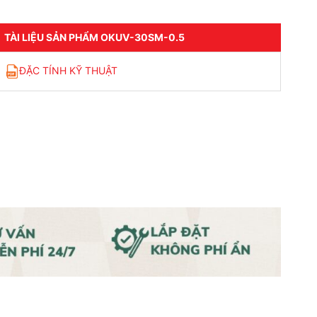
TÀI LIỆU SẢN PHẨM OKUV-30SM-0.5
ĐẶC TÍNH KỸ THUẬT