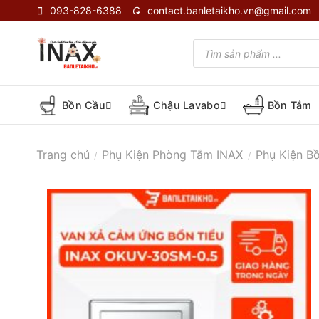
Skip
093-828-6388
contact.banletaikho.vn@gmail.com
to
content
Tìm
kiếm
sản
phẩm
Bồn Cầu
Chậu Lavabo
Bồn Tắm
Trang chủ
Phụ Kiện Phòng Tắm INAX
Phụ Kiện B
/
/