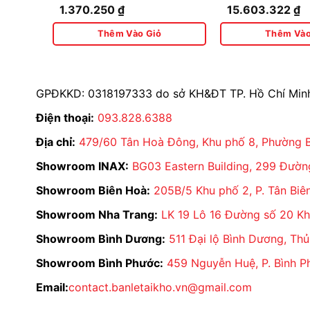
ĐẠI LÝ THIẾT BỊ VỆ SINH INAX BÁN LẺ 
1.370.250
₫
15.603.322
₫
Ứng Dùng Pin
INAX Bán Lẻ Tại Kho
- Đại lý INAX chuyên cung
Thêm Vào Giỏ
Thêm Vào
hãng và chất lượng uy tín số 1 tại Việt Nam.
Cam kết phân phối hàng chính hãng đầy đủ gi
minh bạch - Hàng luôn có sẵn tại kho - Giá th
GPĐKKD: 0318197333 do sở KH&ĐT TP. Hồ Chí Minh 
nhanh chóng - Hỗ trợ khách hàng 24/7
Hotline:
093 828 6388
Điện thoại:
093.828.6388
Email:
contact.banletaikho.vn@gmail.com
Địa chỉ:
479/60 Tân Hoà Đông, Khu phố 8, Phường Bì
Fanpage:
facebook.com/thietbivesinhinaxb
Showroom INAX:
BG03 Eastern Building, 299 Đườ
Youtube:
youtube.com/@BANLETAIKHO-V
Địa chỉ:
479/60 Tân Hòa Đông, Phường Bình 
Showroom Biên Hoà:
205B/5 Khu phố 2, P. Tân Biên
Showroom:
BG03 Eastern Building, 299 Đ
Showroom Nha Trang:
LK 19 Lô 16 Đường số 20 Kh
Cụm kho:
Kim Hằng, Ba Tơ, Phường 7, Quận
Cụm kho quốc phòng:
Đường Tăng Nhơn Ph
Showroom Bình Dương:
511 Đại lộ Bình Dương, Th
Showroom Bình Phước:
459 Nguyễn Huệ, P. Bình P
Email:
contact.banletaikho.vn@gmail.com