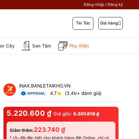
Đăng nhập / Đăng ký
Giỏ hàng
Tin Tức
en Cây
Sen Tắm
Phụ Kiện
INAX.BANLETAIKHO.VN
4.7
(3.4tr+ đánh giá)
5.220.600
₫
Giá gốc:
5.301.818
₫
223.740
₫
Giảm thêm:
* Ưu đãi đặc biệt cho khách hàng đặt Online, chỉ có