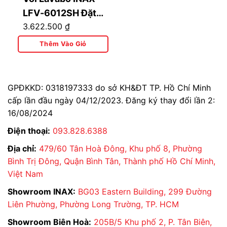
LFV-6012SH Đặt
3.622.500
₫
Bàn Nóng Lạnh
Thêm Vào Giỏ
GPĐKKD: 0318197333 do sở KH&ĐT TP. Hồ Chí Minh
cấp lần đầu ngày 04/12/2023. Đăng ký thay đổi lần 2:
16/08/2024
Điện thoại:
093.828.6388
Địa chỉ:
479/60 Tân Hoà Đông, Khu phố 8, Phường
Bình Trị Đông, Quận Bình Tân, Thành phố Hồ Chí Minh,
Việt Nam
Showroom INAX:
BG03 Eastern Building, 299 Đường
Liên Phường, Phường Long Trường, TP. HCM
Showroom Biên Hoà:
205B/5 Khu phố 2, P. Tân Biên,