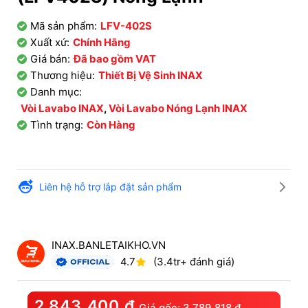
Mã sản phẩm:
LFV-402S
Xuất xứ:
Chính Hãng
Giá bán:
Đã bao gồm VAT
Thương hiệu:
Thiết Bị Vệ Sinh INAX
Danh mục:
Vòi Lavabo INAX
,
Vòi Lavabo Nóng Lạnh INAX
Tình trạng:
Còn Hàng
Liên hệ hỗ trợ lắp đặt sản phẩm
INAX.BANLETAIKHO.VN
4.7
(3.4tr+ đánh giá)
2.843.400
₫
Giá gốc:
3.789.818
₫