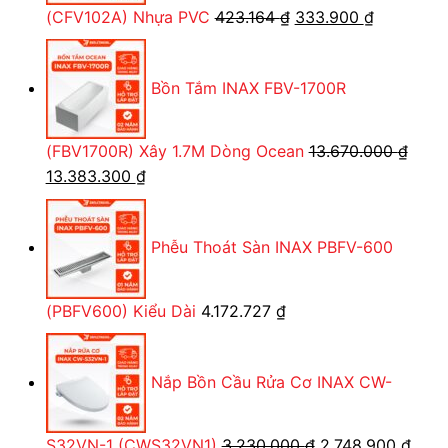
Giá
Giá
(CFV102A) Nhựa PVC
423.164
₫
333.900
₫
gốc
hiện
là:
tại
Bồn Tắm INAX FBV-1700R
423.164 ₫.
là:
333.900 ₫
(FBV1700R) Xây 1.7M Dòng Ocean
13.670.000
₫
Giá
Giá
13.383.300
₫
gốc
hiện
là:
tại
Phễu Thoát Sàn INAX PBFV-600
13.670.000 ₫.
là:
13.383.300 ₫.
(PBFV600) Kiểu Dài
4.172.727
₫
Nắp Bồn Cầu Rửa Cơ INAX CW-
Giá
Giá
S32VN-1 (CWS32VN1)
3.230.000
₫
2.748.900
₫