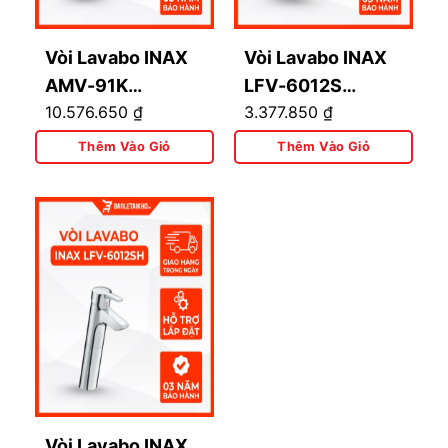
Vòi Lavabo INAX
Vòi Lavabo INAX
AMV-91K
LFV-6012S
10.576.650
₫
3.377.850
₫
(AMV91K) Nóng
(LFV6012S) Nóng
Lạnh Cảm Ứng
Lạnh
Thêm Vào Giỏ
Thêm Vào Giỏ
Dùng Điện 220V
Vòi Lavabo INAX