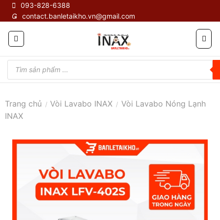
Skip
093-828-6388
contact.banletaikho.vn@gmail.com
to
content
Tìm
kiếm
sản
phẩm
Trang chủ
Vòi Lavabo INAX
Vòi Lavabo Nóng Lạnh
/
/
INAX