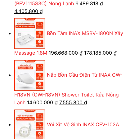
(BFV1115S3C) Nóng Lạnh
6.489.818
₫
Giá
Giá
4.405.800
₫
gốc
hiện
là:
tại
Bồn Tắm INAX MSBV-1800N Xây
6.489.818 ₫.
là:
4.405.800 ₫.
Giá
Giá
Massage 1.8M
196.668.000
₫
178.185.000
₫
gốc
hiện
là:
tại
Nắp Bồn Cầu Điện Tử INAX CW-
196.668.000 ₫.
là:
178.185.0
H18VN (CWH18VN) Shower Toilet Rửa Nóng
Giá
Giá
Lạnh
14.600.000
₫
7.555.800
₫
gốc
hiện
là:
tại
Vòi Xịt Vệ Sinh INAX CFV-102A
14.600.000 ₫.
là:
7.555.800 ₫.