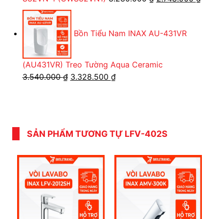
gốc
hiện
là:
tại
Bồn Tiểu Nam INAX AU-431VR
3.230.000 ₫.
là:
2.74
(AU431VR) Treo Tường Aqua Ceramic
Giá
Giá
3.540.000
₫
3.328.500
₫
gốc
hiện
là:
tại
3.540.000 ₫.
là:
3.328.500 ₫.
SẢN PHẨM TƯƠNG TỰ LFV-402S