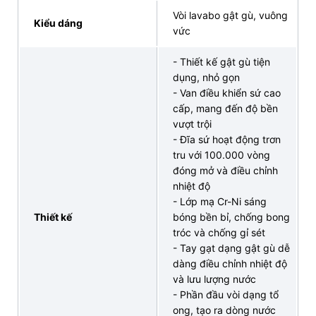
Vòi lavabo gật gù, vuông
Kiểu dáng
Bản vẽ Vòi chậu rửa mặt INAX LFV-402S nóng lạnh
vức
(Nguồn: INAX)
- Thiết kế gật gù tiện
4. INAX Bán Lẻ Tại Kho chuyên cung cấp vòi
dụng, nhỏ gọn
- Van điều khiển sứ cao
lavabo nóng lạnh INAX LFV-402S chất lượng
cấp, mang đến độ bền
chính hãng
vượt trội
- Đĩa sứ hoạt động trơn
INAX Bán Lẻ Tại Kho tự hào cung cấp vòi lavabo
tru với 100.000 vòng
nóng lạnh INAX
LFV-402S
chính hãng, mang đến sự
đóng mở và điều chỉnh
tiện nghi vượt trội cho không gian phòng tắm của
nhiệt độ
mọi nhà. Với cam kết:
- Lớp mạ Cr-Ni sáng
Thiết kế
bóng bền bỉ, chống bong
Thiết bị vệ sinh INAX
chính hãng, bền bỉ, chất
tróc và chống gỉ sét
- Tay gạt dạng gật gù dễ
lượng cao
dàng điều chỉnh nhiệt độ
Chính sách
bảo hành
minh bạch, quy trình
đổi trả
và lưu lượng nước
nhanh chóng, bảo vệ quyền lợi của khách hàng
- Phần đầu vòi dạng tổ
ong, tạo ra dòng nước