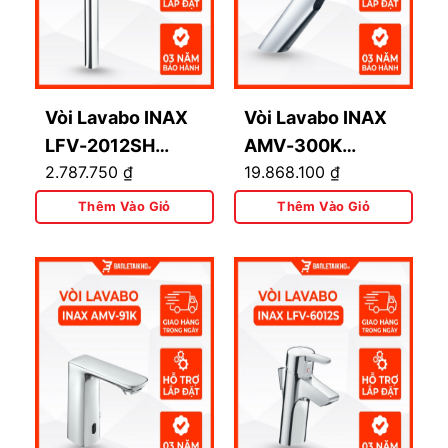
Vòi Lavabo INAX
Vòi Lavabo INAX
LFV-2012SH
AMV-300K
2.787.750
₫
19.868.100
₫
(LFV2012SH) Đặt
(AMV300K) Cảm
Bàn Thân Cao
Ứng Nóng Lạnh
Thêm Vào Giỏ
Thêm Vào Giỏ