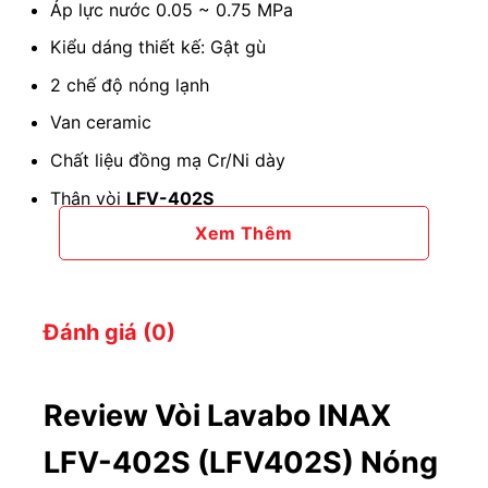
Áp lực nước 0.05 ~ 0.75 MPa
Kiểu dáng thiết kế: Gật gù
2 chế độ nóng lạnh
Van ceramic
Chất liệu đồng mạ Cr/Ni dày
Thân vòi
LFV-402S
Xem Thêm
Tay gạt
Lõi van
Dây cấp nước
Đánh giá (0)
Đầu vòi phun
Vòng đệm cố định
Review Vòi Lavabo INAX
Cần xả gạt.
LFV-402S (LFV402S) Nóng
2. Ưu điểm nổi bật của
vòi chậu rửa INAX
LFV-