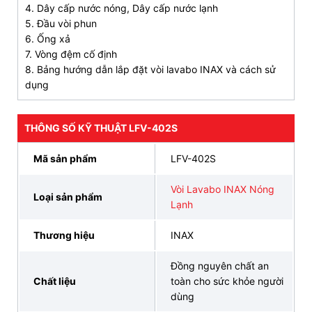
TRẢ GÓP 0% LÃI SUẤT, GIAO HÀNG SIÊU TỐC
4. Dây cấp nước nóng, Dây cấp nước lạnh
5. Đầu vòi phun
ĐẶT HÀNG NGAY
093 828 6388
6. Ống xả
7. Vòng đệm cố định
3. Bản vẽ kỹ thuật của
vòi nóng lạnh INAX
8. Bảng hướng dẫn lắp đặt vòi lavabo INAX và cách sử
dụng
LFV-402S
THÔNG SỐ KỸ THUẬT LFV-402S
Mã sản phẩm
LFV-402S
Vòi Lavabo INAX Nóng
Loại sản phẩm
Lạnh
Thương hiệu
INAX
Đồng nguyên chất an
Chất liệu
toàn cho sức khỏe người
dùng