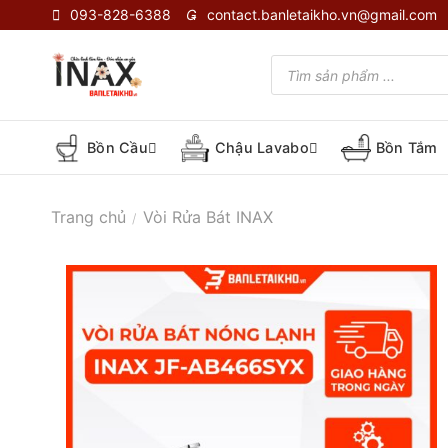
Skip
093-828-6388
contact.banletaikho.vn@gmail.com
to
content
Tìm
kiếm
sản
phẩm
Bồn Cầu
Chậu Lavabo
Bồn Tắm
Trang chủ
Vòi Rửa Bát INAX
/