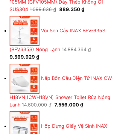
105MM (CFV105MM) Dây Thép Không Gỉ
Giá
Giá
SUS304
1.099.636
₫
889.350
₫
gốc
hiện
là:
tại
Vòi Sen Cây INAX BFV-635S
1.099.636 ₫.
là:
889.350 ₫.
(BFV635S) Nóng Lạnh
14.884.364
₫
Giá
Giá
9.569.929
₫
gốc
hiện
là:
tại
Nắp Bồn Cầu Điện Tử INAX CW-
14.884.364 ₫.
là:
9.569.929 ₫.
H18VN (CWH18VN) Shower Toilet Rửa Nóng
Giá
Giá
Lạnh
14.600.000
₫
7.556.000
₫
gốc
hiện
là:
tại
Hộp Đựng Giấy Vệ Sinh INAX
14.600.000 ₫.
là: