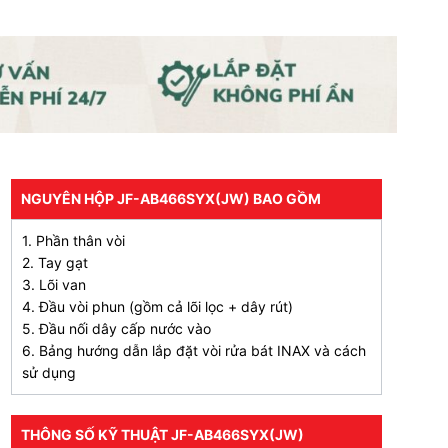
NGUYÊN HỘP JF-AB466SYX(JW) BAO GỒM
1. Phần thân vòi
2. Tay gạt
3. Lõi van
4. Đầu vòi phun (gồm cả lõi lọc + dây rút)
5. Đầu nối dây cấp nước vào
6. Bảng hướng dẫn lắp đặt vòi rửa bát INAX và cách
sử dụng
THÔNG SỐ KỸ THUẬT JF-AB466SYX(JW)