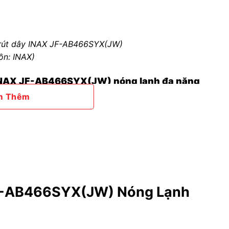
 rút dây INAX JF-AB466SYX(JW)
ồn: INAX)
át INAX JF-AB466SYX(JW) nóng lạnh đa năng
m Thêm
JF-AB466SYX(JW) Nóng Lạnh