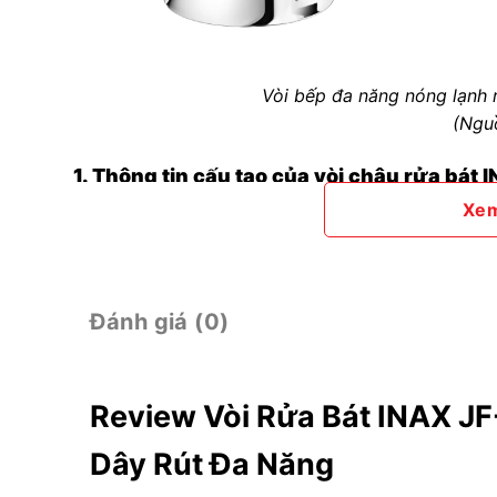
Vòi bếp đa năng nóng lạnh
(Ngu
1. Thông tin cấu tạo của vòi chậu rửa b
Xe
Mã: JF-AB466SYX(JW)
Loại: Vòi rửa bát nóng lạnh
Kiểu vòi: Vòi cứng
Đánh giá (0)
Chất liệu: Đồng mạ Cr/Ni
Áp lực nước: 0.05MPa ~ 0.75MPa
Review Vòi Rửa Bát INAX 
Kích thước: 223 x 250 mm.
Dây Rút Đa Năng