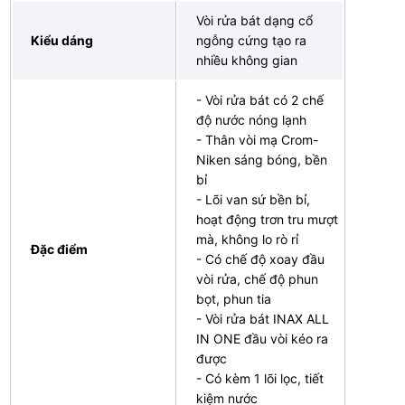
Vòi rửa bát dạng cổ
Kiểu dáng
ngỗng cứng tạo ra
nhiều không gian
- Vòi rửa bát có 2 chế
độ nước nóng lạnh
- Thân vòi mạ Crom-
Niken sáng bóng, bền
bỉ
- Lõi van sứ bền bỉ,
hoạt động trơn tru mượt
mà, không lo rò rỉ
Đặc điểm
- Có chế độ xoay đầu
vòi rửa, chế độ phun
bọt, phun tia
- Vòi rửa bát INAX ALL
IN ONE đầu vòi kéo ra
được
- Có kèm 1 lõi lọc, tiết
kiệm nước