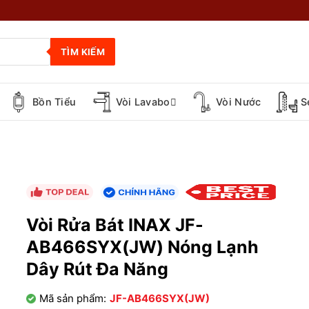
TÌM KIẾM
Bồn Tiểu
Vòi Lavabo
Vòi Nước
S
Vòi Rửa Bát INAX JF-
AB466SYX(JW) Nóng Lạnh
Dây Rút Đa Năng
Mã sản phẩm:
JF-AB466SYX(JW)