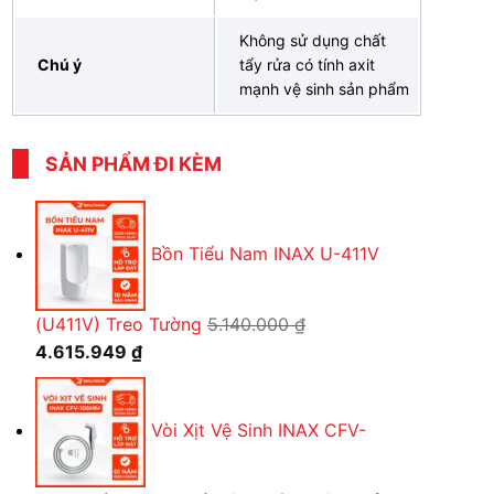
Không sử dụng chất
Chú ý
tẩy rửa có tính axit
mạnh vệ sinh sản phẩm
SẢN PHẨM ĐI KÈM
Bồn Tiểu Nam INAX U-411V
(U411V) Treo Tường
5.140.000
₫
Giá
Giá
4.615.949
₫
gốc
hiện
là:
tại
Vòi Xịt Vệ Sinh INAX CFV-
5.140.000 ₫.
là:
4.615.949 ₫.