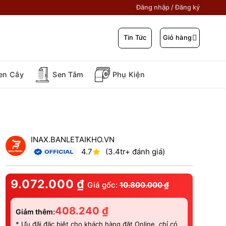
Đăng nhập / Đăng ký
Giỏ hàng
Tin Tức
en Cây
Sen Tắm
Phụ Kiện
INAX.BANLETAIKHO.VN
4.7
(3.4tr+ đánh giá)
9.072.000
₫
Giá gốc:
10.800.000
₫
408.240
₫
Giảm thêm:
* Ưu đãi đặc biệt cho khách hàng đặt Online, chỉ có