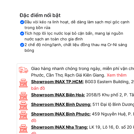
Đặc điểm nổi bật
Đầu vòi kéo ra linh hoạt, dễ dàng làm sạch mọi góc cạnh
trong bồn rửa
Tích hợp lõi lọc nước loại bỏ cặn bẩn, mang lại nguồn
nước sạch an toàn cho gia đình
2 chế độ nóng/lạnh, chất liệu đồng thau mạ Cr-Ni sáng
bóng
Giao hàng nhanh chóng trong ngày, miễn phí vận chu
Phước, Cần Thơ, Rạch Giá Kiên Giang.
Xem thêm
Showroom INAX TP.HCM:
BG03 Eastern Building,
bản đồ
Showroom INAX Biên Hoà:
205B/5 Khu phố 2, P. Tâ
Showroom INAX Bình Dương:
511 Đại lộ Bình Dươn
Showroom INAX Bình Phước:
459 Nguyễn Huệ, P. B
đồ
Showroom INAX Nha Trang:
LK 19, Lô 16, Đ. số 20
đồ