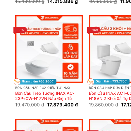
Giá
Giá
Giá
15.430.000
₫
14.215.886
₫
19.190.000
₫
11.9
gốc
hiện
gốc
là:
tại
là:
15.430.000 ₫.
là:
19.19
14.215.886 ₫.
-8%
-14%
Giảm thêm 766.260đ
Giảm thêm 733.770đ
BỒN CẦU NẮP RỬA ĐIỆN TỬ INAX
BỒN CẦU NẮP RỬA ĐIỆN 
Bồn Cầu Treo Tường INAX AC-
Bồn Cầu INAX ACT-
23P+CW-H17VN Nắp Điện Tử
H18VN 2 Khối Xả Tự 
Điện Tử
Giá
Giá
Giá
19.470.000
₫
17.879.400
₫
19.860.000
₫
17.
gốc
hiện
gốc
là:
tại
là:
19.470.000 ₫.
là:
19.8
17.879.400 ₫.