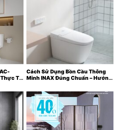
 AC-
Cách Sử Dụng Bồn Cầu Thông
 Thực Tế
Minh INAX Đúng Chuẩn – Hướng
Dẫn Thực Tế Từ A–Z (2026)