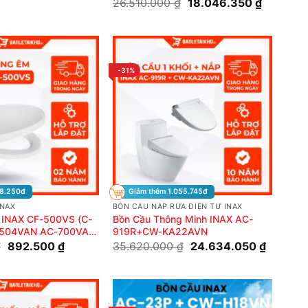
Giá
Giá
26.510.000
₫
18.046.350
₫
gốc
hiện
là:
tại
26.510.000 ₫.
là:
18.046.3
-31%
38.250đ
Giảm thêm 1.055.745đ
INAX
BỒN CẦU NẮP RỬA ĐIỆN TỬ INAX
 INAX CF-500VS (C-
Bồn Cầu Thông Minh INAX AC-
504VAN AC-700VAN
919R+CW-KA22AVN
 Đóng Êm
Giá
Giá
Giá
Giá
₫
892.500
₫
35.620.000
₫
24.634.050
₫
gốc
hiện
gốc
hiện
là:
tại
là:
tại
1.000.000 ₫.
là:
35.620.000 ₫.
là:
892.500 ₫.
24.634.