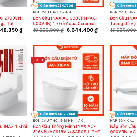
Giảm thêm 284.760đ
Giảm thêm 
BỒN CẦU INAX 1 KHỐI
BỒN CẦU INAX
 AC 2700VN
Bồn Cầu INAX AC 900VRN (AC-
Bồn Cầu INA
giá tốt
900VRN) 1 khối Aqua Ceramic
Tường dễ vệ
Giá
Giá
Giá
848.850
₫
10.600.000
₫
6.644.400
₫
15.960.00
hiện
gốc
hiện
tại
là:
tại
10.000 ₫.
là:
10.600.000 ₫.
là:
12.848.850 ₫.
6.644.400 ₫.
-40%
Giảm thêm 1.512.045đ
Giảm thêm 4
BỒN CẦU THÔNG MINH INAX
NẮP BỒN CẦU 
u INAX 1 Khối
Bồn Cầu Thông Minh INAX AC-
Nắp Bồn Cầu
816VN (AC816VN) SARAS LIGHT-
900VRN, AC