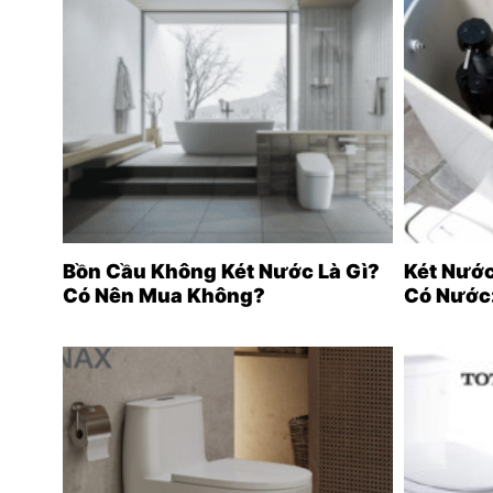
Bồn Cầu Không Két Nước Là Gì?
Két Nướ
Có Nên Mua Không?
Có Nước
Tự Xử Lý