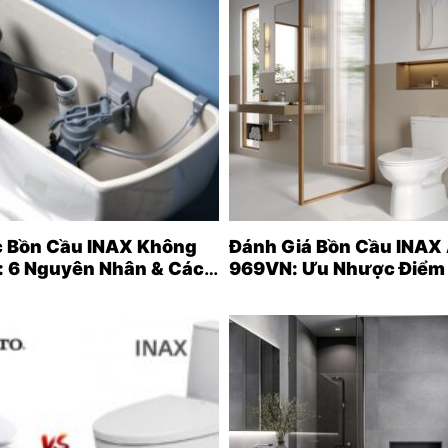
c Bồn Cầu INAX Không
Đánh Giá Bồn Cầu INAX
: 6 Nguyên Nhân & Cách
969VN: Ưu Nhược Điểm
 Tại Nhà (2026)
& Có Nên Mua? (2026)