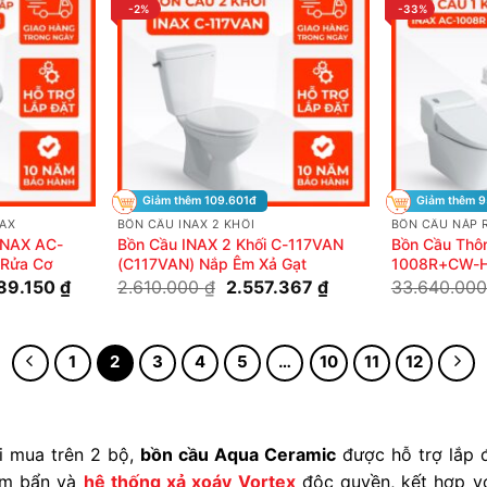
-2%
-33%
Giảm thêm 109.601đ
Giảm thêm 
NAX
BỒN CẦU INAX 2 KHỐI
BỒN CẦU NẮP R
INAX AC-
Bồn Cầu INAX 2 Khối C-117VAN
Bồn Cầu Thô
Rửa Cơ
(C117VAN) Nắp Êm Xả Gạt
1008R+CW-
Giá
Giá
Giá
889.150
₫
2.610.000
₫
2.557.367
₫
33.640.00
hiện
gốc
hiện
tại
là:
tại
70.000 ₫.
là:
2.610.000 ₫.
là:
11.889.150 ₫.
2.557.367 ₫.
1
2
3
4
5
…
10
11
12
 mua trên 2 bộ,
bồn cầu Aqua Ceramic
được hỗ trợ lắp 
ám bẩn và
hệ thống xả xoáy Vortex
độc quyền, kết hợp vớ