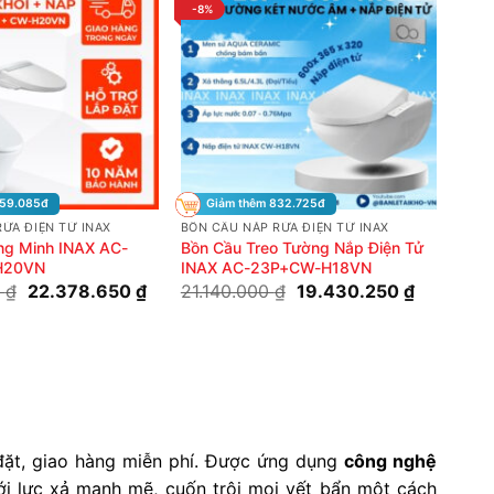
-8%
959.085đ
Giảm thêm 832.725đ
ỬA ĐIỆN TỬ INAX
BỒN CẦU NẮP RỬA ĐIỆN TỬ INAX
ng Minh INAX AC-
Bồn Cầu Treo Tường Nắp Điện Tử
H20VN
INAX AC-23P+CW-H18VN
Giá
Giá
Giá
Giá
0
₫
22.378.650
₫
21.140.000
₫
19.430.250
₫
gốc
hiện
gốc
hiện
là:
tại
là:
tại
33.640.000 ₫.
là:
21.140.000 ₫.
là:
22.378.650 ₫.
19.430.25
đặt, giao hàng miễn phí. Được ứng dụng
công nghệ
i lực xả mạnh mẽ, cuốn trôi mọi vết bẩn một cách