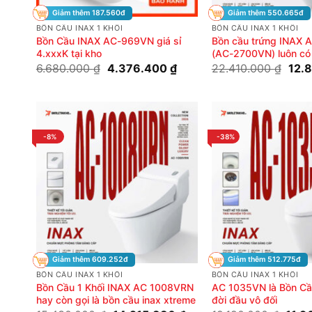
Giảm thêm 187.560đ
Giảm thêm 550.665đ
BỒN CẦU INAX 1 KHỐI
BỒN CẦU INAX 1 KHỐI
Bồn Cầu INAX AC-969VN giá sỉ
Bồn cầu trứng INAX
4.xxxK tại kho
(AC-2700VN) luôn có 
Giá
Giá
Giá
6.680.000
₫
4.376.400
₫
22.410.000
₫
12.
gốc
hiện
gốc
là:
tại
là:
6.680.000 ₫.
là:
22.4
4.376.400 ₫.
-8%
-38%
Giảm thêm 609.252đ
Giảm thêm 512.775đ
BỒN CẦU INAX 1 KHỐI
BỒN CẦU INAX 1 KHỐI
Bồn Cầu 1 Khối INAX AC 1008VRN
AC 1035VN là Bồn Cầ
hay còn gọi là bồn cầu inax xtreme
đời đầu vô đối