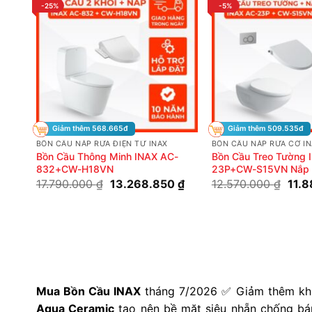
-25%
-5%
Giảm thêm 568.665đ
Giảm thêm 509.535đ
BỒN CẦU NẮP RỬA ĐIỆN TỬ INAX
BỒN CẦU NẮP RỬA CƠ I
Bồn Cầu Thông Minh INAX AC-
Bồn Cầu Treo Tường 
832+CW-H18VN
23P+CW-S15VN Nắp 
Giá
Giá
Giá
17.790.000
₫
13.268.850
₫
12.570.000
₫
11.
gốc
hiện
gốc
là:
tại
là:
17.790.000 ₫.
là:
12.5
13.268.850 ₫.
Mua Bồn Cầu INAX
tháng 7/2026 ✅ Giảm thêm khi
Aqua Ceramic
tạo nên bề mặt siêu nhẵn chống b