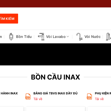
TÌM KIẾM
m
Bồn Tiểu
Vòi Lavabo
Vòi Nước
BỒN CẦU INAX
O HÀNH INAX
BẢNG GIÁ TBVS INAX ĐẦY ĐỦ
PHỤ KIỆN 
Tải về
Tải về