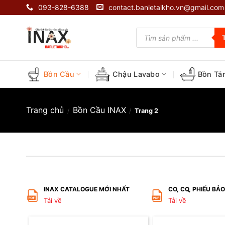
Skip
093-828-6388
contact.banletaikho.vn@gmail.com
to
content
Tìm
kiếm
sản
phẩm
Bồn Cầu
Chậu Lavabo
Bồn Tắ
Trang chủ
Bồn Cầu INAX
/
/
Trang 2
INAX CATALOGUE MỚI NHẤT
CO, CQ, PHIẾU BẢ
Tải về
Tải về