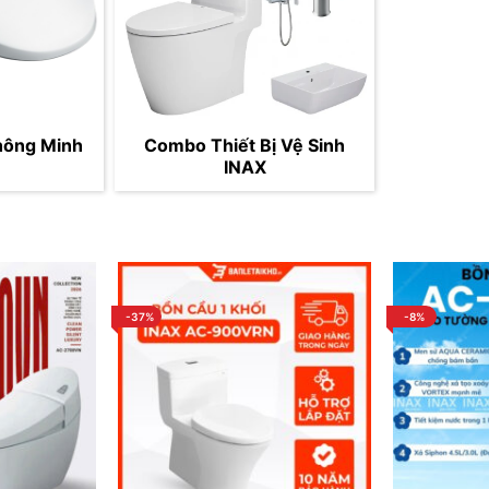
hông Minh
Combo Thiết Bị Vệ Sinh
INAX
-37%
-8%