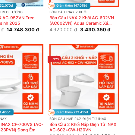
632.070đ
Giảm thêm 147.015đ
 TREO TƯỜNG
BỒN CẦU INAX 2 KHỐI
X AC-952VN Treo
Bồn Cầu INAX 2 Khối AC-602VN
 sinh 2025
(AC602VN) Aqua Ceramic Xả
Nhấn
Giá
Giá
Giá
Giá
0
₫
14.748.300
₫
4.920.000
₫
3.430.350
₫
gốc
hiện
gốc
hiện
là:
tại
là:
tại
15.960.000 ₫.
là:
4.920.000 ₫.
là:
14.748.300 ₫.
3.430.350 
-32%
1.400đ
Giảm thêm 773.415đ
INAX
BỒN CẦU NẮP RỬA ĐIỆN TỬ INAX
 INAX CF-700VS (AC-
Bồn Cầu 2 Khối Nắp Điện Tử INAX
-23PVN) Đóng Êm
AC-602+CW-H20VN