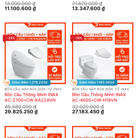
13.000.000
₫
21.670.000
₫
Giá
Giá
Giá
Giá
11.100.600
₫
13.347.600
₫
gốc
hiện
gốc
hiện
là:
tại
là:
tại
13.000.000 ₫.
là:
21.670.000 ₫.
là:
11.100.600 ₫.
13.347.600 ₫.
-35%
-15%
Giảm thêm 1.278.225đ
Giảm thêm 1.165.005đ
BỒN CẦU NẮP RỬA ĐIỆN TỬ INAX
BỒN CẦU NẮP RỬA ĐIỆN TỬ INAX
Bồn Cầu Thông Minh INAX
Bồn Cầu Thông Minh INAX
AC-2700+CW-KA22AVN
AC-4005+CW-H18VN
45.580.000
₫
32.020.000
₫
Giá
Giá
Giá
Giá
29.825.250
₫
27.183.450
₫
gốc
hiện
gốc
hiện
là:
tại
là:
tại
45.580.000 ₫.
là:
32.020.000 ₫.
là:
29.825.250 ₫.
27.183.450 ₫.