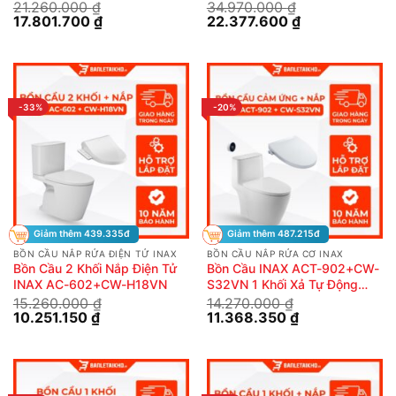
21.260.000
₫
34.970.000
₫
Giá
Giá
Giá
Giá
17.801.700
₫
22.377.600
₫
gốc
hiện
gốc
hiện
là:
tại
là:
tại
21.260.000 ₫.
là:
34.970.000 ₫.
là:
17.801.700 ₫.
22.377.600 ₫.
-33%
-20%
Giảm thêm 439.335đ
Giảm thêm 487.215đ
BỒN CẦU NẮP RỬA ĐIỆN TỬ INAX
BỒN CẦU NẮP RỬA CƠ INAX
Bồn Cầu 2 Khối Nắp Điện Tử
Bồn Cầu INAX ACT-902+CW-
INAX AC-602+CW-H18VN
S32VN 1 Khối Xả Tự Động
Nắp Rửa Cơ
15.260.000
₫
14.270.000
₫
Giá
Giá
Giá
Giá
10.251.150
₫
11.368.350
₫
gốc
hiện
gốc
hiện
là:
tại
là:
tại
15.260.000 ₫.
là:
14.270.000 ₫.
là:
10.251.150 ₫.
11.368.350 ₫.