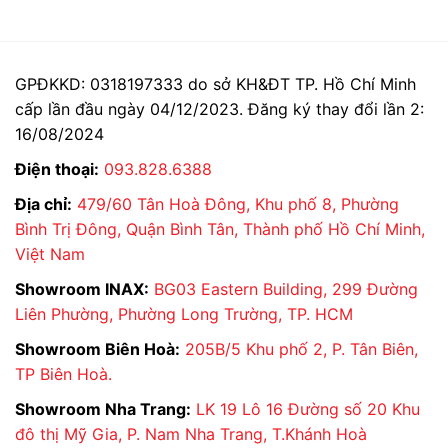
sinh INAX
là của nước
Tắm INAX
thật giả
nào
Bồn Cầu INAX AC-989VN giá sỉ tại kho
Giá
Giá
7.910.000
₫
5.238.450
₫
gốc
hiện
GPĐKKD: 0318197333 do sở KH&ĐT TP. Hồ Chí Minh
là:
tại
cấp lần đầu ngày 04/12/2023. Đăng ký thay đổi lần 2:
7.910.000 ₫.
là:
5.238.450 ₫.
16/08/2024
Điện thoại:
093.828.6388
Địa chỉ:
479/60 Tân Hoà Đông, Khu phố 8, Phường
Bình Trị Đông, Quận Bình Tân, Thành phố Hồ Chí Minh,
Việt Nam
Showroom INAX:
BG03 Eastern Building, 299 Đường
Liên Phường, Phường Long Trường, TP. HCM
Showroom Biên Hoà:
205B/5 Khu phố 2, P. Tân Biên,
Bồn Cầu INAX AC-969VN giá sỉ 4.xxxK tại kho
TP Biên Hoà.
Giá
Giá
6.680.000
₫
4.376.400
₫
Showroom Nha Trang:
LK 19 Lô 16 Đường số 20 Khu
gốc
hiện
là:
tại
đô thị Mỹ Gia, P. Nam Nha Trang, T.Khánh Hoà
6.680.000 ₫.
là: