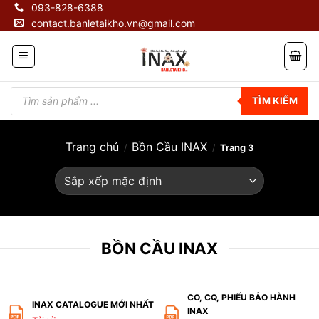
Skip
093-828-6388
contact.banletaikho.vn@gmail.com
to
content
Tìm
kiếm
TÌM KIẾM
sản
phẩm
Trang chủ
Bồn Cầu INAX
/
/
Trang 3
BỒN CẦU INAX
CO, CQ, PHIẾU BẢO HÀNH
INAX CATALOGUE MỚI NHẤT
INAX