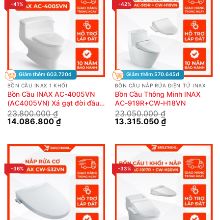
-41%
-42%
Giảm thêm 603.720đ
Giảm thêm 570.645đ
BỒN CẦU INAX 1 KHỐI
BỒN CẦU NẮP RỬA ĐIỆN TỬ INAX
Bồn Cầu INAX AC-4005VN
Bồn Cầu Thông Minh INAX
(AC4005VN) Xả gạt đời đầu
AC-919R+CW-H18VN
tiên
23.800.000
₫
23.050.000
₫
Giá
Giá
Giá
Giá
14.086.800
₫
13.315.050
₫
gốc
hiện
gốc
hiện
là:
tại
là:
tại
23.800.000 ₫.
là:
23.050.000 ₫.
là:
14.086.800 ₫.
13.315.050 ₫.
-36%
-33%