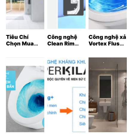
Tiêu Chí
Công nghệ
Công nghệ xả
Chọn Mua
Clean Rim
Vortex Flush
Bồn Cầu INAX
INAX: Giải
INAX: Bước
Các công nghệ nổi bật của bồn cầu INAX chính hãng
– Hướng Dẫn
pháp vệ sinh
đột phá trong
(Nguồn: INAX Bán Lẻ Tại Kho)
Chi Tiết Từ A-
vành bồn cầu
ngành thiết bị
Z
hoàn hảo
vệ sinh
4. Lợi Ích Nổi Bật Khi Sử Dụng bồn cầu vệ
sinh inax
Khi sử dụng
bồn cầu inax
, bạn sẽ đạt được nhiều lợi
ích thiết thực, bao gồm:
Tiết kiệm nước:
Công nghệ xả nước hiện đại giúp
tiết kiệm nước hiệu quả mà vẫn đảm bảo xả sạch, góp
phần bảo vệ môi trường và giảm chi phí hóa đơn nước.