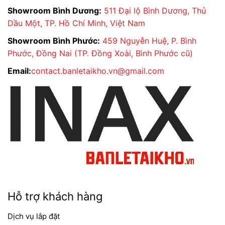
4.376.400 ₫.
Showroom Bình Dương:
511 Đại lộ Bình Dương, Thủ
Dầu Một, TP. Hồ Chí Minh, Việt Nam
Showroom Bình Phước:
459 Nguyễn Huệ, P. Bình
Phước, Đồng Nai (TP. Đồng Xoài, Bình Phước cũ)
Email:
contact.banletaikho.vn@gmail.com
Bồn cầu INAX AC-902VN giá sỉ 6.xxxK tại kho
Giá
Giá
11.340.000
₫
9.156.534
₫
gốc
hiện
là:
tại
11.340.000 ₫.
là:
9.156.534 ₫.
Hỗ trợ khách hàng
Dịch vụ lắp đặt