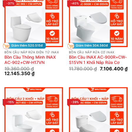
-37%
-40%
Giảm thêm 520.515đ
Giảm thêm 304.560đ
BỒN CẦU NẮP RỬA ĐIỆN TỬ INAX
BỒN CẦU NẮP RỬA CƠ INAX
Bồn Cầu Thông Minh INAX
Bồn Cầu INAX AC-900R+CW-
AC-902+CW-H17VN
S15VN 1 Khối Nắp Rửa Cơ
Giá
G
19.360.000
₫
11.780.000
₫
7.106.400
₫
Giá
Giá
gốc
hi
12.145.350
₫
gốc
hiện
là:
tạ
là:
tại
11.780.000 ₫.
là
19.360.000 ₫.
là:
7.
12.145.350 ₫.
-15%
-39%