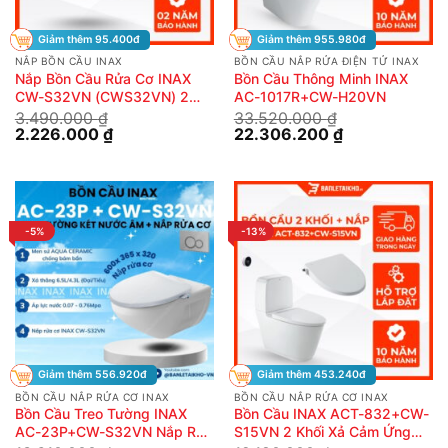
Giảm thêm 95.400đ
Giảm thêm 955.980đ
NẮP BỒN CẦU INAX
BỒN CẦU NẮP RỬA ĐIỆN TỬ INAX
Nắp Bồn Cầu Rửa Cơ INAX
Bồn Cầu Thông Minh INAX
CW-S32VN (CWS32VN) 2
AC-1017R+CW-H20VN
Chế Độ
3.490.000
₫
33.520.000
₫
Giá
Giá
Giá
Giá
2.226.000
₫
22.306.200
₫
gốc
hiện
gốc
hiện
là:
tại
là:
tại
3.490.000 ₫.
là:
33.520.000 ₫.
là:
2.226.000 ₫.
22.306.200 ₫.
-5%
-13%
Giảm thêm 556.920đ
Giảm thêm 453.240đ
BỒN CẦU NẮP RỬA CƠ INAX
BỒN CẦU NẮP RỬA CƠ INAX
Bồn Cầu Treo Tường INAX
Bồn Cầu INAX ACT-832+CW-
AC-23P+CW-S32VN Nắp Rửa
S15VN 2 Khối Xả Cảm Ứng