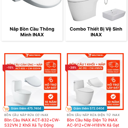
Nắp Bồn Cầu Thông
Combo Thiết Bị Vệ Sinh
Minh INAX
INAX
-15%
-38%
Giảm thêm 475.740đ
Giảm thêm 572.040đ
BỒN CẦU NẮP RỬA CƠ INAX
BỒN CẦU NẮP RỬA ĐIỆN TỬ INAX
Bồn Cầu INAX ACT-832+CW-
Bồn Cầu Nắp Điện Tử INAX
S32VN 2 Khối Xả Tự Động
AC-912+CW-H18VN Xả Gạt