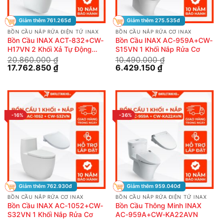
Giảm thêm 761.265đ
Giảm thêm 275.535đ
BỒN CẦU NẮP RỬA ĐIỆN TỬ INAX
BỒN CẦU NẮP RỬA CƠ INAX
Bồn Cầu INAX ACT-832+CW-
Bồn Cầu INAX AC-959A+CW-
H17VN 2 Khối Xả Tự Động
S15VN 1 Khối Nắp Rửa Cơ
Nắp Điện Tử
20.860.000
₫
10.490.000
₫
Giá
Giá
Giá
Giá
17.762.850
₫
6.429.150
₫
gốc
hiện
gốc
hiện
là:
tại
là:
tại
20.860.000 ₫.
là:
10.490.000 ₫.
là:
17.762.850 ₫.
6.429.150 ₫.
-16%
-36%
Giảm thêm 762.930đ
Giảm thêm 959.040đ
BỒN CẦU NẮP RỬA CƠ INAX
BỒN CẦU NẮP RỬA ĐIỆN TỬ INAX
Bồn Cầu INAX AC-1052+CW-
Bồn Cầu Thông Minh INAX
S32VN 1 Khối Nắp Rửa Cơ
AC-959A+CW-KA22AVN