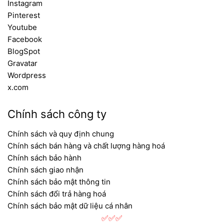
Instagram
Pinterest
Youtube
Facebook
BlogSpot
Gravatar
Bồn Cầu INAX 1 Khối AC 959VAN (bệt inax 959)
Wordpress
Giá
Giá
8.690.000
₫
7.400.400
₫
x.com
gốc
hiện
là:
tại
8.690.000 ₫.
là:
Chính sách công ty
7.400.400 ₫.
Chính sách và quy định chung
Chính sách bán hàng và chất lượng hàng hoá
Chính sách bảo hành
Chính sách giao nhận
Chính sách bảo mật thông tin
Chính sách đổi trả hàng hoá
Chính sách bảo mật dữ liệu cá nhân
✅✅✅