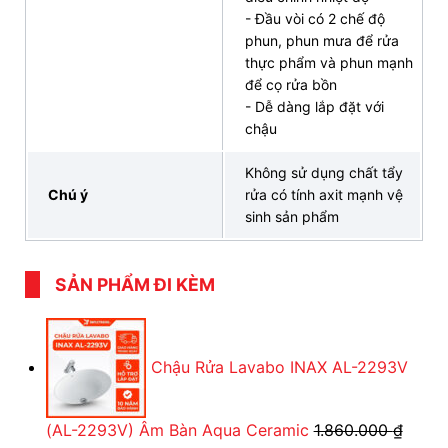
- Đầu vòi có 2 chế độ
Cam kết đổi trả
và
bảo hành minh bạch
đúng
phun, phun mưa để rửa
theo quy định của hãng
thực phẩm và phun mạnh
Dịch vụ lắp đặt
nhanh chóng và đúng kỹ thuật
để cọ rửa bồn
- Dễ dàng lắp đặt với
Giao hàng tận nơi
, miễn phí vận chuyển nhiều tỉnh
chậu
thành
Không sử dụng chất tẩy
Giá thành hợp lý, cạnh tranh trên thị trường, cùng
Chú ý
rửa có tính axit mạnh vệ
với các chương trình hỗ trợ trả góp 0% lãi suất.
sinh sản phẩm
Đừng bỏ lỡ cơ hội sở hữu vòi bếp INAX
SFV-303S
hiện đại và sang trọng ngay hôm nay để nâng cấp
SẢN PHẨM ĐI KÈM
không gian bếp gia đình cùng với các ưu đãi đặc
biệt chỉ có tại
INAX Bán Lẻ Tại Kho
!
Chậu Rửa Lavabo INAX AL-2293V
ĐẠI LÝ THIẾT BỊ VỆ SINH INAX BÁN LẺ
(AL-2293V) Âm Bàn Aqua Ceramic
1.860.000
₫
TẠI KHO