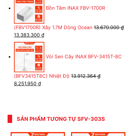
là:
tại
Bồn Tắm INAX FBV-1700R
2.533.091 ₫.
là:
1.958.250 ₫.
(FBV1700R) Xây 1.7M Dòng Ocean
13.670.000
₫
Giá
Giá
13.383.300
₫
gốc
hiện
là:
tại
Vòi Sen Cây INAX BFV-3415T-8C
13.670.000 ₫.
là:
13.383.300 ₫.
(BFV3415T8C) Nhiệt Độ
13.912.364
₫
Giá
Giá
8.251.950
₫
gốc
hiện
là:
tại
13.912.364 ₫.
là:
8.251.950 ₫.
SẢN PHẨM TƯƠNG TỰ SFV-303S