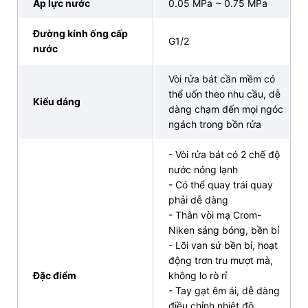
Áp lực nước
0.05 MPa ~ 0.75 MPa
Đường kính ống cấp
G1/2
nước
Vòi rửa bát cần mềm có
thể uốn theo nhu cầu, dễ
Bản vẽ Vòi Rửa Bát Nóng Lạnh INAX SFV-303S
Kiểu dáng
dàng chạm đến mọi ngóc
(Nguồn: INAX)
ngách trong bồn rửa
4. An tâm mua sắm vòi rửa chén nóng lạnh
- Vòi rửa bát có 2 chế độ
INAX SFV 303S chất lượng, giá tốt tại INAX
nước nóng lạnh
- Có thể quay trái quay
Bán Lẻ Tại Kho
phải dễ dàng
- Thân vòi mạ Crom-
Khi chọn mua vòi rửa chén nóng lạnh INAX
SFV-
Niken sáng bóng, bền bỉ
303S
tại INAX Bán Lẻ Tại Kho, Quý khách sẽ được
- Lõi van sứ bền bỉ, hoạt
trải nghiệm nhiều lợi ích đặc biệt:
động trơn tru mượt mà,
Đặc điểm
không lo rò rỉ
Thiết bị vệ sinh INAX chính hãng,
chất lượng vượt
- Tay gạt êm ái, dễ dàng
trội
điều chỉnh nhiệt độ