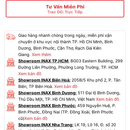
Tư Vấn Miễn Phí
Trao Đổi Trực Tiếp
Giao hàng nhanh chóng trong ngày, miễn phí vận
chuyển ở khu vực nội thành TP. Hồ Chí Minh, Bình
Dương, Bình Phước, Cần Thơ, Rạch Giá Kiên
Giang.
Xem thêm
Showroom INAX TP.HCM:
BG03 Eastern Building, 299
Đường Liên Phường, Phường Long Trường, TP. HCM
Xem bản đồ
Showroom INAX Biên Hoà:
205B/5 Khu phố 2, P. Tân
Biên, TP Biên Hoà.
Xem bản đồ
Showroom INAX Bình Dương:
511 Đại lộ Bình Dương,
Thủ Dầu Một, TP. Hồ Chí Minh, Việt Nam
Xem bản đồ
Showroom INAX Bình Phước:
459 Nguyễn Huệ, P.
Bình Phước, Đồng Nai (TP. Đồng Xoài, Bình Phước
cũ)
Xem bản đồ
Showroom INAX Nha Trang:
LK 19, Lô 16, Đ. số 20