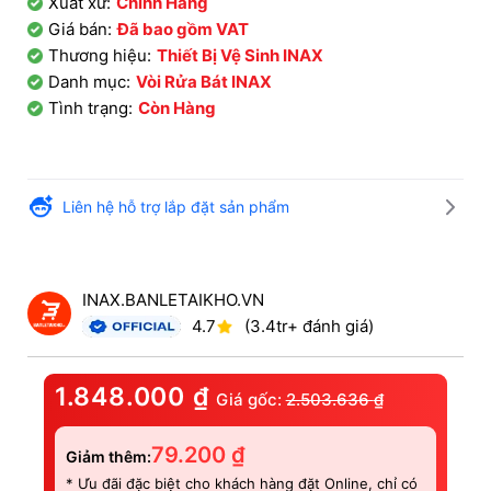
Xuất xứ:
Chính Hãng
Giá bán:
Đã bao gồm VAT
Thương hiệu:
Thiết Bị Vệ Sinh INAX
Danh mục:
Vòi Rửa Bát INAX
Tình trạng:
Còn Hàng
Liên hệ hỗ trợ lắp đặt sản phẩm
INAX.BANLETAIKHO.VN
4.7
(3.4tr+ đánh giá)
1.848.000
₫
Giá gốc:
2.503.636
₫
79.200
₫
Giảm thêm:
* Ưu đãi đặc biệt cho khách hàng đặt Online, chỉ có