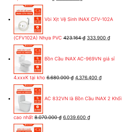
gốc
hiện
là:
tại
Vòi Xịt Vệ Sinh INAX CFV-102A
14.600.000 ₫.
là:
7.555.800 ₫.
Giá
Giá
(CFV102A) Nhựa PVC
423.164
₫
333.900
₫
gốc
hiện
là:
tại
Bồn Cầu INAX AC-969VN giá sỉ
423.164 ₫.
là:
333.900 ₫
Giá
Giá
4.xxxK tại kho
6.680.000
₫
4.376.400
₫
gốc
hiện
là:
tại
AC 832VN là Bồn Cầu INAX 2 Khối
6.680.000 ₫.
là:
4.376.400 ₫.
Giá
Giá
cao nhất
8.070.000
₫
6.039.600
₫
gốc
hiện
là:
tại