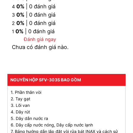
(SFV303S) nóng lạnh
0%
| 0 đánh giá
4
(Nguồn: INAX)
0%
| 0 đánh giá
3
0%
| 0 đánh giá
2
2. Ưu điểm nổi bật của vòi bếp INAX SFV303S
0%
| 0 đánh giá
1
Thiết kế hiện đại, tay gạt đóng mở dễ dàng và
Đánh giá ngay
thuận tiện
Chưa có đánh giá nào.
Tích hợp chức năng điều chỉnh nước nóng và
lạnh linh hoạt
Vệ sinh toàn diện với thiết kế vòi xoay 360 độ,
NGUYÊN HỘP SFV-303S BAO GỒM
dễ dàng tiếp cận mọi ngóc ngách trong bồn rửa
Chất liệu vòi mềm dẻo, có thể uốn cong theo nhu
1. Phần thân vòi
cầu sử dụng
2. Tay gạt
3. Lõi van
Đầu vòi
SFV-303S
được trang bị 2 chế độ phun
4. Dây rút
– phun mưa nhẹ nhàng và phun mạnh
5. Dây dẫn nước ra
6. Dây cấp nước nóng, Dây cấp nước lạnh
Được làm từ đồng thau, bề mặt mạ Cr- Ni đảm
7. Bảng hướng dẫn lắp đặt vòi rửa bát INAX và cách sử