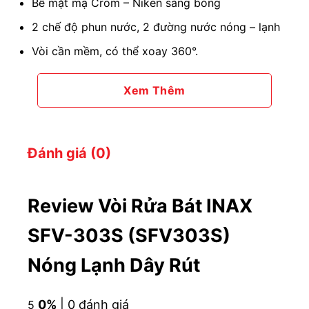
Bề mặt mạ Crom – Niken sáng bóng
2 chế độ phun nước, 2 đường nước nóng – lạnh
Vòi cần mềm, có thể xoay 360°.
Xem Thêm
Đánh giá (0)
Review Vòi Rửa Bát INAX
SFV-303S (SFV303S)
Nóng Lạnh Dây Rút
Nguyên hộp Vòi nước rửa bát INAX SFV-303S
0%
| 0 đánh giá
5