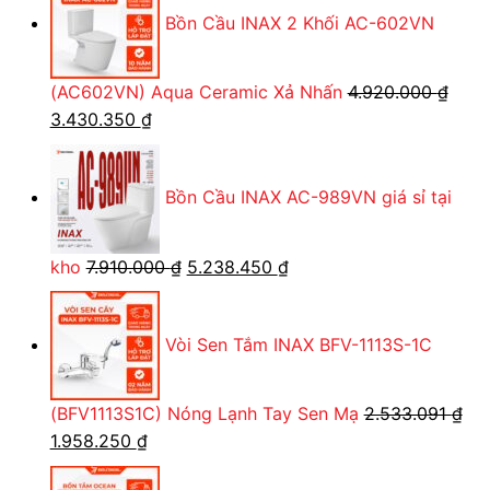
Bồn Cầu INAX 2 Khối AC-602VN
8.070.000 ₫.
là:
6.039.600 ₫.
(AC602VN) Aqua Ceramic Xả Nhấn
4.920.000
₫
Giá
Giá
3.430.350
₫
gốc
hiện
là:
tại
Bồn Cầu INAX AC-989VN giá sỉ tại
4.920.000 ₫.
là:
3.430.350 ₫.
Giá
Giá
kho
7.910.000
₫
5.238.450
₫
gốc
hiện
là:
tại
Vòi Sen Tắm INAX BFV-1113S-1C
7.910.000 ₫.
là:
5.238.450 ₫.
(BFV1113S1C) Nóng Lạnh Tay Sen Mạ
2.533.091
₫
Giá
Giá
1.958.250
₫
gốc
hiện