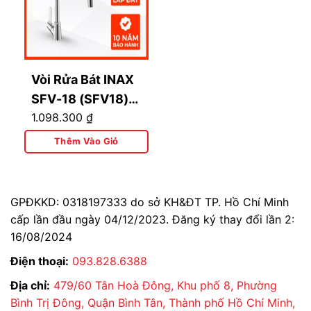
Vòi Rửa Bát INAX
SFV-18 (SFV18)
1.098.300
₫
Nước Lạnh
Thêm Vào Giỏ
GPĐKKD: 0318197333 do sở KH&ĐT TP. Hồ Chí Minh
cấp lần đầu ngày 04/12/2023. Đăng ký thay đổi lần 2:
16/08/2024
Điện thoại:
093.828.6388
Địa chỉ:
479/60 Tân Hoà Đông, Khu phố 8, Phường
Bình Trị Đông, Quận Bình Tân, Thành phố Hồ Chí Minh,