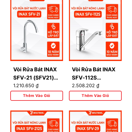
Vòi Rửa Bát INAX
Vòi Rửa Bát INAX
SFV-21 (SFV21)
SFV-112S
1.210.650
₫
2.508.202
₫
Nước Lạnh
(SFV112S) Nóng
Lạnh
Thêm Vào Giỏ
Thêm Vào Giỏ