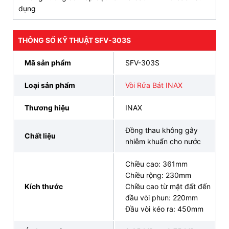
bảo độ bền và sự sang trọng.
dụng
CAM KẾT CHÍNH HÃNG, ƯU ĐÃI HẤP DẪN, HỖ
THÔNG SỐ KỸ THUẬT SFV-303S
TRỢ THANH TOÁN
TRẢ GÓP 0% LÃI SUẤT, GIAO HÀNG SIÊU TỐC
Mã sản phẩm
SFV-303S
ĐẶT HÀNG NGAY
093 828 6388
Loại sản phẩm
Vòi Rửa Bát INAX
3. Bản vẽ kỹ thuật của vòi bếp INAX SFV-
Thương hiệu
INAX
303S nóng lạnh
Đồng thau không gây
Chất liệu
nhiễm khuẩn cho nước
Chiều cao: 361mm
Chiều rộng: 230mm
Kích thước
Chiều cao từ mặt đất đến
đầu vòi phun: 220mm
Đầu vòi kéo ra: 450mm