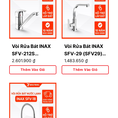
Vòi Rửa Bát INAX
Vòi Rửa Bát INAX
SFV-212S
SFV-29 (SFV29)
2.601.900
₫
1.483.650
₫
(SFV212S) Nóng
Nước Lạnh
Lạnh
Thêm Vào Giỏ
Thêm Vào Giỏ