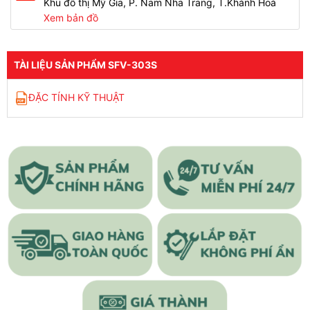
Khu đô thị Mỹ Gia, P. Nam Nha Trang, T.Khánh Hoà
Xem bản đồ
TÀI LIỆU SẢN PHẨM SFV-303S
ĐẶC TÍNH KỸ THUẬT