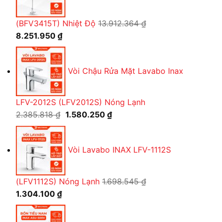
777.000 ₫.
(BFV3415T) Nhiệt Độ
13.912.364
₫
Giá
Giá
8.251.950
₫
gốc
hiện
là:
tại
Vòi Chậu Rửa Mặt Lavabo Inax
13.912.364 ₫.
là:
8.251.950 ₫.
LFV-2012S (LFV2012S) Nóng Lạnh
Giá
Giá
2.385.818
₫
1.580.250
₫
gốc
hiện
là:
tại
Vòi Lavabo INAX LFV-1112S
2.385.818 ₫.
là:
1.580.250 ₫.
(LFV1112S) Nóng Lạnh
1.698.545
₫
Giá
Giá
1.304.100
₫
gốc
hiện
là:
tại