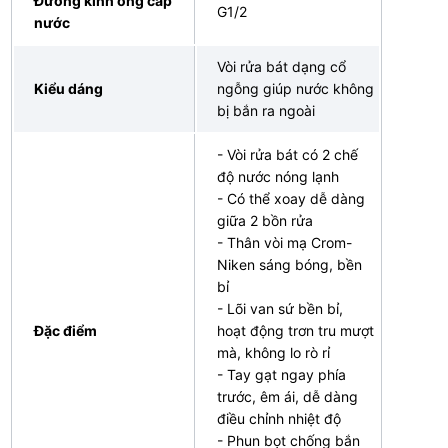
Đường kính ống cấp
G1/2
nước
Vòi rửa bát dạng cổ
Kiểu dáng
ngỗng giúp nước không
bị bắn ra ngoài
- Vòi rửa bát có 2 chế
độ nước nóng lạnh
- Có thể xoay dễ dàng
giữa 2 bồn rửa
- Thân vòi mạ Crom-
Niken sáng bóng, bền
bỉ
- Lõi van sứ bền bỉ,
Đặc điểm
hoạt động trơn tru mượt
mà, không lo rò rỉ
- Tay gạt ngay phía
trước, êm ái, dễ dàng
điều chỉnh nhiệt độ
- Phun bọt chống bắn