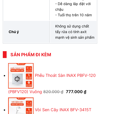
- Dễ dàng lắp đặt với
chậu
- Tuổi thọ trên 10 năm
Không sử dụng chất
Chú ý
tẩy rửa có tính axit
mạnh vệ sinh sản phẩm
SẢN PHẨM ĐI KÈM
Phễu Thoát Sàn INAX PBFV-120
Giá
Giá
(PBFV120) Vuông
820.000
₫
777.000
₫
gốc
hiện
là:
tại
Vòi Sen Cây INAX BFV-3415T
820.000 ₫.
là: