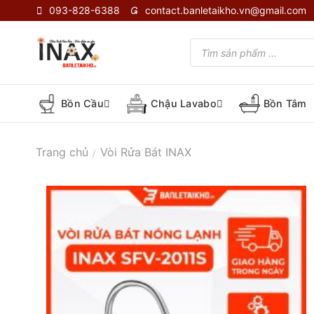
Skip
093-828-6388
contact.banletaikho.vn@gmail.com
to
content
Tìm
kiếm
sản
phẩm
Bồn Cầu
Chậu Lavabo
Bồn Tắm
Trang chủ
Vòi Rửa Bát INAX
/