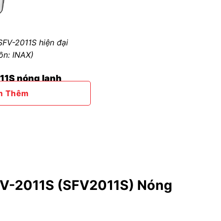
SFV-2011S hiện đại
ồn: INAX)
011S nóng lạnh
m Thêm
FV-2011S (SFV2011S) Nóng