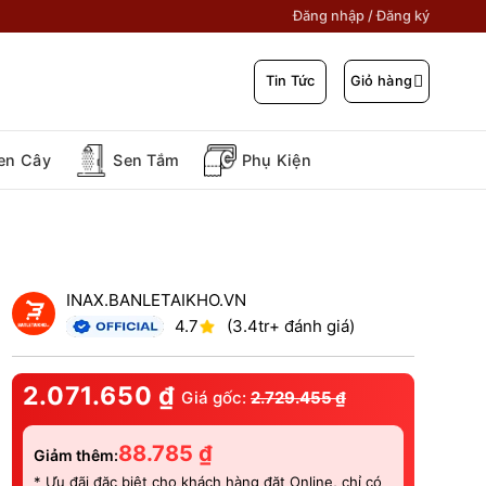
Đăng nhập / Đăng ký
Giỏ hàng
Tin Tức
en Cây
Sen Tắm
Phụ Kiện
INAX.BANLETAIKHO.VN
4.7
(3.4tr+ đánh giá)
2.071.650
₫
Giá gốc:
2.729.455
₫
88.785
₫
Giảm thêm:
* Ưu đãi đặc biệt cho khách hàng đặt Online, chỉ có