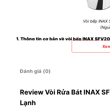
Vòi bếp INAX 
(Ngu
1. Thông tin cơ bản về vòi bếp INAX SFV2
Xe
Mã sản phẩm:
SFV-2011S
Phân loại sản phẩm:
Vòi rửa bát INAX
nóng lạnh
Kiểu vòi: Vòi cổ ngỗng cứng
Đánh giá (0)
Chất liệu: Đồng
Bề mặt mạ: Crom – Niken.
Review Vòi Rửa Bát INAX S
Lạnh