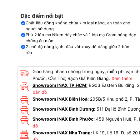
Đặc điểm nổi bật
Chất liệu đồng không chứa kim loại nặng, an toàn cho
người sử dụng
Phủ 2 lớp mạ Niken dày chắc và 1 lớp mạ Crom bóng đẹp
chống ăn mòn
2 chế độ nóng lạnh, đầu vòi xoay dễ dàng giữa 2 bồn
rửa
Giao hàng nhanh chóng trong ngày, miễn phí vận chu
Phước, Cần Thơ, Rạch Giá Kiên Giang.
Xem thêm
Showroom INAX TP.HCM:
BG03 Eastern Building,
bản đồ
Showroom INAX Biên Hoà:
205B/5 Khu phố 2, P. Tâ
Showroom INAX Bình Dương:
511 Đại lộ Bình Dươn
Showroom INAX Bình Phước:
459 Nguyễn Huệ, P. B
đồ
Showroom INAX Nha Trang:
LK 19, Lô 16, Đ. số 20
đồ