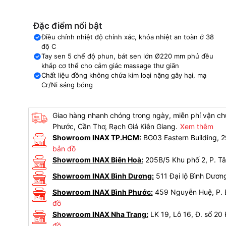
Đặc điểm nổi bật
Điều chỉnh nhiệt độ chính xác, khóa nhiệt an toàn ở 38
độ C
Tay sen 5 chế độ phun, bát sen lớn Ø220 mm phủ đều
khắp cơ thể cho cảm giác massage thư giãn
Chất liệu đồng không chứa kim loại nặng gây hại, mạ
Cr/Ni sáng bóng
Giao hàng nhanh chóng trong ngày, miễn phí vận chu
Phước, Cần Thơ, Rạch Giá Kiên Giang.
Xem thêm
Showroom INAX TP.HCM:
BG03 Eastern Building,
bản đồ
Showroom INAX Biên Hoà:
205B/5 Khu phố 2, P. Tâ
Showroom INAX Bình Dương:
511 Đại lộ Bình Dươn
Showroom INAX Bình Phước:
459 Nguyễn Huệ, P. B
đồ
Showroom INAX Nha Trang:
LK 19, Lô 16, Đ. số 20
đồ