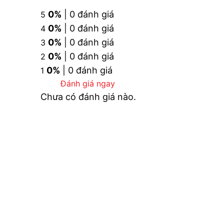
0%
| 0 đánh giá
Lớp mạ: Nickel – Chrome
5
0%
| 0 đánh giá
4
Áp lực nước: 0.1 MPa ~ 0.5 MPa
0%
| 0 đánh giá
3
Tay sen tắm: 5 chế độ massage
0%
| 0 đánh giá
2
Chiều cao thân sen: 1060 mm
0%
| 0 đánh giá
1
Kích thước bát sen: Ø220 mm.
Đánh giá ngay
Chưa có đánh giá nào.