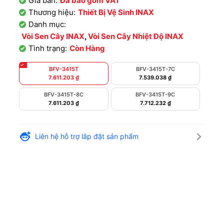
Giá bán:
Đã bao gồm VAT
Thương hiệu:
Thiết Bị Vệ Sinh INAX
Danh mục:
Vòi Sen Cây INAX
,
Vòi Sen Cây Nhiệt Độ INAX
Tình trạng:
Còn Hàng
BFV-3415T
BFV-3415T-7C
7.611.203
₫
7.539.038
₫
BFV-3415T-8C
BFV-3415T-9C
7.611.203
₫
7.712.232
₫
Liên hệ hỗ trợ lắp đặt sản phẩm