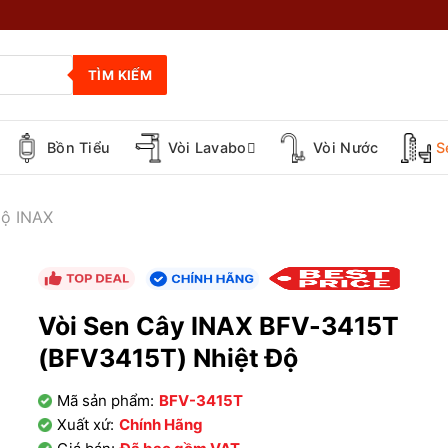
TÌM KIẾM
Bồn Tiểu
Vòi Lavabo
Vòi Nước
S
Độ INAX
Vòi Sen Cây INAX BFV-3415T
(BFV3415T) Nhiệt Độ
Mã sản phẩm:
BFV-3415T
Xuất xứ:
Chính Hãng