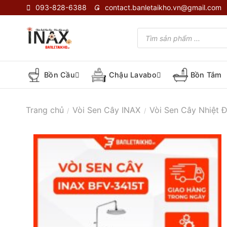
Skip
093-828-6388
contact.banletaikho.vn@gmail.com
to
content
Tìm
kiếm
sản
phẩm
Bồn Cầu
Chậu Lavabo
Bồn Tắm
Trang chủ
Vòi Sen Cây INAX
Vòi Sen Cây Nhiệt 
/
/