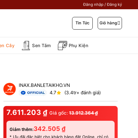
Đăng nhập / Đăng ký
Giỏ hàng
Tin Tức
en Cây
Sen Tắm
Phụ Kiện
INAX.BANLETAIKHO.VN
4.7
(3.4tr+ đánh giá)
7.611.203
₫
Giá gốc:
13.912.364
₫
342.505
₫
Giảm thêm:
* Ưu đãi đặc biệt cho khách hàng đặt Online, chỉ có