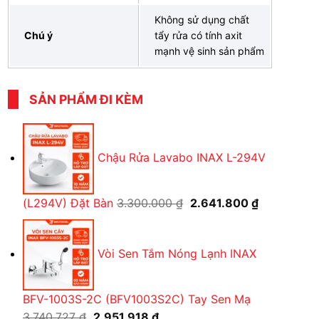
Không sử dụng chất
Chú ý
tẩy rửa có tính axit
mạnh vệ sinh sản phẩm
SẢN PHẨM ĐI KÈM
Chậu Rửa Lavabo INAX L-294V
Giá
Giá
(L294V) Đặt Bàn
3.300.000
₫
2.641.800
₫
gốc
hiện
là:
tại
Vòi Sen Tắm Nóng Lạnh INAX
3.300.000 ₫.
là:
2.641.800 ₫
BFV-1003S-2C (BFV1003S2C) Tay Sen Mạ
Giá
Giá
3.740.727
₫
2.951.918
₫