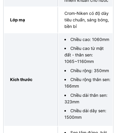
nhiễm khuẩn cho nước
Crom-Niken có độ dày
Lớp mạ
tiêu chuẩn, sáng bóng,
bền bỉ
Chiều cao: 1060mm
Chiều cao từ mặt
đất - thân sen:
1065~1160mm
Chiều rộng: 350mm
Kích thước
Chiều rộng thân sen:
166mm
Chiều dài thân sen:
323mm
Chiều dài dây sen:
1500mm
Sen tắm đứng, bát