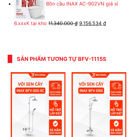
Bồn cầu INAX AC-902VN giá sỉ
530.182 ₫.
là:
410.550 ₫.
Giá
Giá
6.xxxK tại kho
11.340.000
₫
9.156.534
₫
gốc
hiện
là:
tại
11.340.000 ₫.
là:
9.156.534 ₫.
SẢN PHẨM TƯƠNG TỰ BFV-1115S