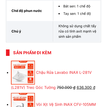
Hotline:
093 828 6388
Bát sen: 1 chế độ
Email:
contact.banletaikho.vn@gmail.com
Chế độ phun nước
Tay sen: 1 chế độ
Fanpage:
facebook.com/thietbivesinhinaxbanletaikho
Youtube:
youtube.com/@BANLETAIKHO-
Không sử dụng chất tẩy
Chú ý
rửa có tính axit mạnh vệ
VN
sinh sản phẩm
Địa chỉ:
479/60 Tân Hòa Đông, Phường
Bình Trị Đông, Quận Bình Tân, TP. Hồ Chí
Minh
SẢN PHẨM ĐI KÈM
Showroom:
BG03 Eastern Building, 299
Đường Liên Phường, Phường Long
Trường, TP. HCM
Chậu Rửa Lavabo INAX L-281V
Cụm kho:
Kim Hằng, Ba Tơ, Phường 7,
Quận 8, TP. Hồ Chí Minh
Cụm kho quốc phòng:
Đường Tăng Nhơn
Giá
Giá
(L281V) Treo Góc Tường
750.000
₫
636.300
₫
Phú A, Quận 9, TP. Hồ Chí Minh
gốc
hiện
là:
tại
Vòi Xịt Vệ Sinh INAX CFV-105MM
750.000 ₫.
là: