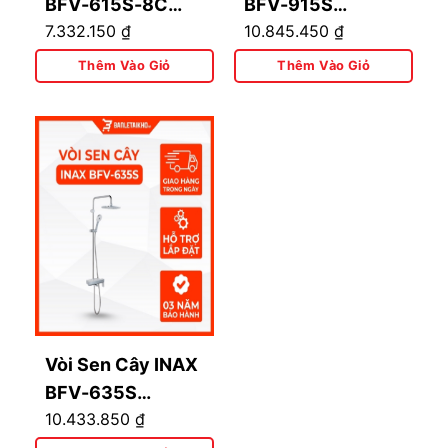
BFV-615S-8C
BFV-915S
7.332.150
₫
10.845.450
₫
(BFV615S8C)
(BFV915S) Nóng
Nóng Lạnh
Lạnh
Thêm Vào Giỏ
Thêm Vào Giỏ
Vòi Sen Cây INAX
BFV-635S
10.433.850
₫
(BFV635S) Nóng