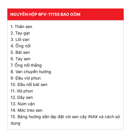
3. Bản vẽ kỹ thuật sen tắm cây INAX BFV-
NGUYÊN HỘP BFV-1115S BAO GỒM
1115S
1. Thân sen
2. Tay gạt
3. Lõi van
4. Ống nối
5. Bát sen
6. Tay sen
7. Ống nối thẳng
8. Van chuyển hướng
9. Đầu vòi phun
10. Đầu nối bát sen
11. Vòi phun
12. Dây sen
13. Núm vặn
14. Móc treo sen
15. Bảng hướng dẫn lắp đặt vòi sen cây INAX và cách sử
dụng
4. Mua sen cây INAX BFV-1115S nóng lạnh uy