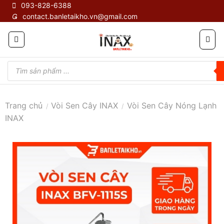
Skip
093-828-6388
contact.banletaikho.vn@gmail.com
to
content
Tìm
kiếm
sản
phẩm
Trang chủ
Vòi Sen Cây INAX
Vòi Sen Cây Nóng Lạnh
/
/
INAX