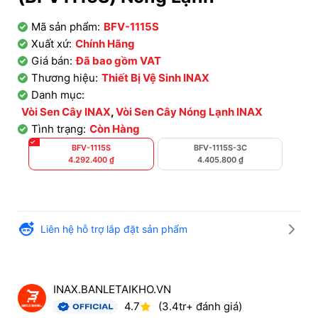
Mã sản phẩm:
BFV-1115S
Xuất xứ:
Chính Hãng
Giá bán:
Đã bao gồm VAT
Thương hiệu:
Thiết Bị Vệ Sinh INAX
Danh mục:
Vòi Sen Cây INAX
,
Vòi Sen Cây Nóng Lạnh INAX
Tình trạng:
Còn Hàng
BFV-1115S
BFV-1115S-3C
4.292.400
₫
4.405.800
₫
Liên hệ hỗ trợ lắp đặt sản phẩm
INAX.BANLETAIKHO.VN
4.7
(3.4tr+ đánh giá)