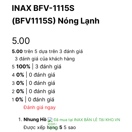
INAX BFV-1115S
(BFV1115S) Nóng Lạnh
Cấu tạo Vòi sen tắm cây INAX BFV-1115S-3C nóng
5.00
lạnh
5.00
trên 5 dựa trên
3
đánh giá
(Nguồn: INAX)
3
đánh giá của khách hàng
2. Lợi ích khi sử dụng vòi sen cây BFV1115S
100%
| 3 đánh giá
5
nóng lạnh
0%
| 0 đánh giá
4
0%
| 0 đánh giá
3
Thiết kế sang trọng phù hợp với buồng tắm vách
0%
| 0 đánh giá
2
kính
0%
| 0 đánh giá
1
Có thể điều chỉnh độ cao của tay sen phù hợp
Đánh giá ngay
với chiều cao của từng người
Nhung Hồ
Đã mua tại INAX BÁN LẺ TẠI KHO.VN
Bát sen lớn hình tròn phân bố nước đều khắp cơ
Được xếp hạng
5
5 sao
thể, mang lại sự thư giãn cho người dùng