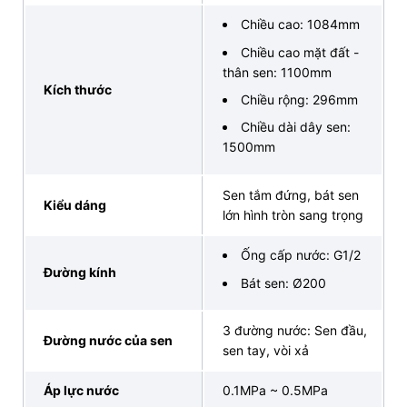
lạnh chính hãng tại INAX Bán Lẻ Tại Kho để nhận
Chiều cao: 1084mm
ngay ưu đãi hấp dẫn và nhiều chương trình đặc biệt
chỉ có tại đây!
Chiều cao mặt đất -
thân sen: 1100mm
Kích thước
Chiều rộng: 296mm
Chiều dài dây sen:
ĐẠI LÝ THIẾT BỊ VỆ SINH INAX BÁN LẺ
1500mm
TẠI KHO
INAX Bán Lẻ Tại Kho
- Đại lý INAX chuyên
Sen tắm đứng, bát sen
Kiểu dáng
cung cấp đa dạng các thiết bị vệ sinh INAX
lớn hình tròn sang trọng
chính hãng và chất lượng uy tín số 1 tại Việt
Ống cấp nước: G1/2
Nam.
Đường kính
Cam kết phân phối hàng chính hãng đầy đủ
Bát sen: Ø200
giấy tờ nguồn gốc xuất xứ - Chính sách bảo
hành minh bạch - Hàng luôn có sẵn tại kho -
3 đường nước: Sen đầu,
Đường nước của sen
Giá thành hợp lý không qua trung gian -
sen tay, vòi xả
Giao hàng nhanh chóng - Hỗ trợ khách hàng
Áp lực nước
0.1MPa ~ 0.5MPa
24/7