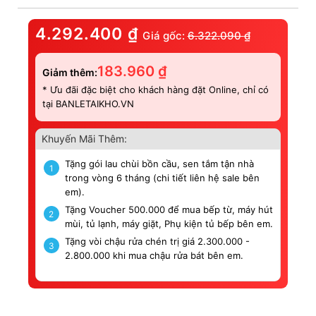
4.292.400
₫
Giá gốc:
6.322.090
₫
183.960
₫
Giảm thêm:
* Ưu đãi đặc biệt cho khách hàng đặt Online, chỉ có
tại BANLETAIKHO.VN
Khuyến Mãi Thêm:
Tặng gói lau chùi bồn cầu, sen tắm tận nhà
1
trong vòng 6 tháng (chi tiết liên hệ sale bên
em).
Tặng Voucher 500.000 để mua bếp từ, máy hút
2
mùi, tủ lạnh, máy giặt, Phụ kiện tủ bếp bên em.
Tặng vòi chậu rửa chén trị giá 2.300.000 -
3
2.800.000 khi mua chậu rửa bát bên em.