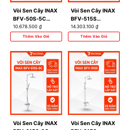
Vòi Sen Cây INAX
Vòi Sen Cây INAX
BFV-50S-5C
BFV-515S
10.678.500
₫
14.303.100
₫
(BFV50S5C)
(BFV515S) Nóng
Nóng Lạnh
Lạnh Cao Cấp
Thêm Vào Giỏ
Thêm Vào Giỏ
Vòi Sen Cây INAX
Vòi Sen Cây INAX