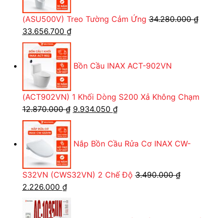
11.811.450 ₫.
(ASU500V) Treo Tường Cảm Ứng
34.280.000
₫
Giá
Giá
33.656.700
₫
gốc
hiện
là:
tại
Bồn Cầu INAX ACT-902VN
34.280.000 ₫.
là:
33.656.700 ₫.
(ACT902VN) 1 Khối Dòng S200 Xả Không Chạm
Giá
Giá
12.870.000
₫
9.934.050
₫
gốc
hiện
là:
tại
Nắp Bồn Cầu Rửa Cơ INAX CW-
12.870.000 ₫.
là:
9.934.050 ₫.
S32VN (CWS32VN) 2 Chế Độ
3.490.000
₫
Giá
Giá
2.226.000
₫
gốc
hiện
là:
tại