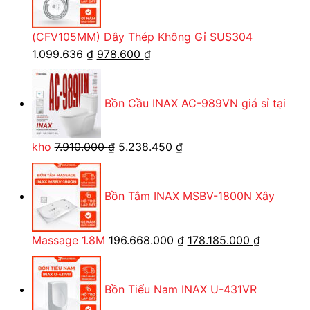
636.30
(CFV105MM) Dây Thép Không Gỉ SUS304
Giá
Giá
1.099.636
₫
978.600
₫
gốc
hiện
là:
tại
Bồn Cầu INAX AC-989VN giá sỉ tại
1.099.636 ₫.
là:
978.600 ₫.
Giá
Giá
kho
7.910.000
₫
5.238.450
₫
gốc
hiện
là:
tại
Bồn Tắm INAX MSBV-1800N Xây
7.910.000 ₫.
là:
5.238.450 ₫.
Giá
Giá
Massage 1.8M
196.668.000
₫
178.185.000
₫
gốc
hiện
là:
tại
Bồn Tiểu Nam INAX U-431VR
196.668.000 ₫.
là:
178.185.0