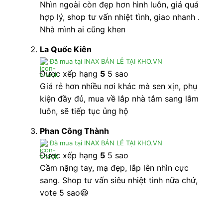
Nhìn ngoài còn đẹp hơn hình luôn, giá quá
Chất liệu đồng nguyên chất giảm thiểu kim loại
hợp lý, shop tư vấn nhiệt tình, giao nhanh .
nặng an toàn sức khỏe
Nhà mình ai cũng khen
Lớp mạ Cr/Ni giúp sản phẩm duy trì độ sáng
La Quốc Kiên
bóng lâu dài
Đã mua tại INAX BÁN LẺ TẠI KHO.VN
Van sứ có độ bền cao, ngăn ngừa rò rỉ khi áp lực
Được xếp hạng
5
5 sao
nước thay đổi
Giá rẻ hơn nhiều nơi khác mà sen xịn, phụ
kiện đầy đủ, mua về lắp nhà tắm sang lắm
Vòi phun ẩn sang trọng, dòng nước tạo bọt nhẹ
luôn, sẽ tiếp tục ủng hộ
nhàng, mang lại cảm giác thư giãn khi sử dụng
Sen cây INAX
BFV-1115S
tiết kiệm nước, dễ dàng
Phan Công Thành
lắp đặt và sử dụng.
Đã mua tại INAX BÁN LẺ TẠI KHO.VN
Được xếp hạng
5
5 sao
Cầm nặng tay, mạ đẹp, lắp lên nhìn cực
CAM KẾT CHÍNH HÃNG, ƯU ĐÃI HẤP DẪN, HỖ
sang. Shop tư vấn siêu nhiệt tình nữa chứ,
TRỢ THANH TOÁN
vote 5 sao😆
TRẢ GÓP 0% LÃI SUẤT, GIAO HÀNG SIÊU TỐC
ĐẶT HÀNG NGAY
093 828 6388