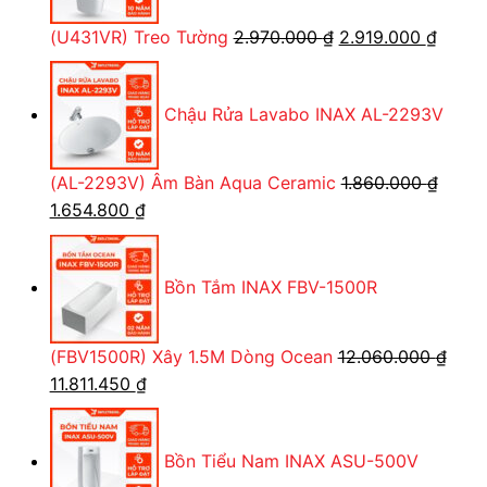
Giá
Giá
(U431VR) Treo Tường
2.970.000
₫
2.919.000
₫
gốc
hiện
là:
tại
Chậu Rửa Lavabo INAX AL-2293V
2.970.000 ₫.
là:
2.919.
(AL-2293V) Âm Bàn Aqua Ceramic
1.860.000
₫
Giá
Giá
1.654.800
₫
gốc
hiện
là:
tại
Bồn Tắm INAX FBV-1500R
1.860.000 ₫.
là:
1.654.800 ₫.
(FBV1500R) Xây 1.5M Dòng Ocean
12.060.000
₫
Giá
Giá
11.811.450
₫
gốc
hiện
là:
tại
Bồn Tiểu Nam INAX ASU-500V
12.060.000 ₫.
là: