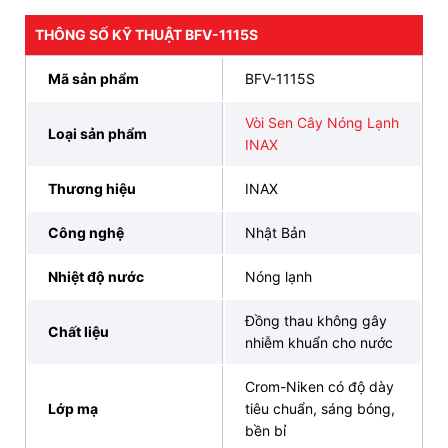
tín, chính hãng tại INAX Bán Lẻ Tại Kho
THÔNG SỐ KỸ THUẬT BFV-1115S
Khi chọn mua sen cây INAX
BFV-1115S
nóng lạnh
tại
đại lý INAX Bán Lẻ Tại Kho
, Quý khách hàng sẽ
Mã sản phẩm
BFV-1115S
nhận được nhiều ưu đãi đặc biệt cùng các quyền lợi
hấp dẫn, đảm bảo sự hài lòng.
Vòi Sen Cây Nóng Lạnh
Loại sản phẩm
INAX
Bảo hành sen cây INAX
chính hãng, quy trình
đổi
Thương hiệu
INAX
trả minh bạch
Đóng gói cẩn thận,
vận chuyển miễn phí
nhiều
Công nghệ
Nhật Bản
tỉnh thành
Nhiệt độ nước
Nóng lạnh
Giá thành cạnh tranh, hỗ trợ trả góp 0% lãi suất
Đồng thau không gây
Chuyên viên tư vấn nhiệt tình, hỗ trợ 24/7
Chất liệu
nhiễm khuẩn cho nước
Đội ngũ
kỹ thuật viên lắp đặt
chuyên nghiệp,
không phí ẩn.
Crom-Niken có độ dày
Lớp mạ
tiêu chuẩn, sáng bóng,
Sở hữu ngay sen tắm cây INAX
BFV-1115S
nóng
bền bỉ