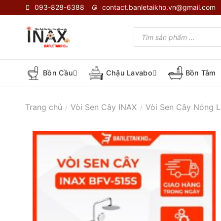
Skip
093-828-6388
contact.banletaikho.vn@gmail.com
to
content
Tìm
kiếm
sản
phẩm
Bồn Cầu
Chậu Lavabo
Bồn Tắm
Trang chủ
Vòi Sen Cây INAX
Vòi Sen Cây Nóng L
/
/