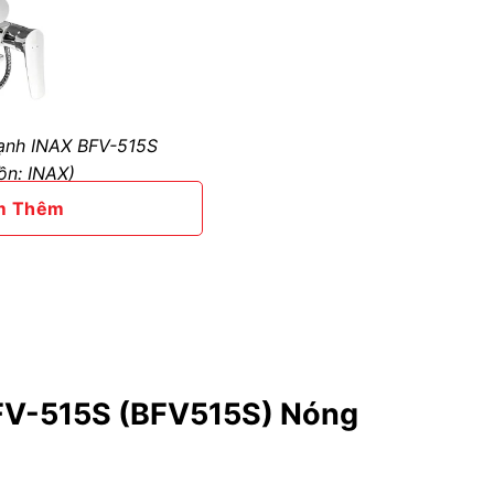
lạnh INAX BFV-515S
ồn: INAX)
m Thêm
óng lạnh
hụ
BFV-515S (BFV515S) Nóng