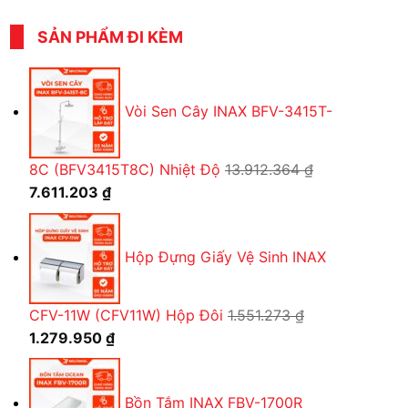
SẢN PHẨM ĐI KÈM
Vòi Sen Cây INAX BFV-3415T-
8C (BFV3415T8C) Nhiệt Độ
13.912.364
₫
Giá
Giá
7.611.203
₫
gốc
hiện
là:
tại
Hộp Đựng Giấy Vệ Sinh INAX
13.912.364 ₫.
là:
7.611.203 ₫.
CFV-11W (CFV11W) Hộp Đôi
1.551.273
₫
Giá
Giá
1.279.950
₫
gốc
hiện
là:
tại
Bồn Tắm INAX FBV-1700R
1.551.273 ₫.
là: