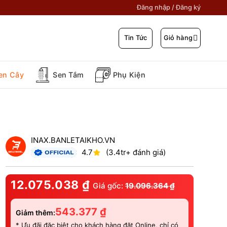
Đăng nhập / Đăng ký
Giỏ hàng
Tin Tức
en Cây
Sen Tắm
Phụ Kiện
INAX.BANLETAIKHO.VN
4.7
(3.4tr+ đánh giá)
12.075.038
₫
Giá gốc:
19.096.364
₫
543.377
₫
Giảm thêm:
* Ưu đãi đặc biệt cho khách hàng đặt Online, chỉ có