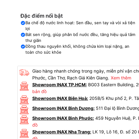
Đặc điểm nổi bật
Ba chế độ nước linh hoạt: Sen đầu, sen tay và vòi xả tiện
lợi
Bát sen rộng, giúp phân bổ nước đều, tăng hiệu quả tắm
thư giãn
Đồng thau nguyên khối, không chứa kim loại nặng, an
toàn cho sức khỏe
Giao hàng nhanh chóng trong ngày, miễn phí vận chu
Phước, Cần Thơ, Rạch Giá Kiên Giang.
Xem thêm
Showroom INAX TP.HCM:
BG03 Eastern Building,
bản đồ
Showroom INAX Biên Hoà:
205B/5 Khu phố 2, P. Tâ
Showroom INAX Bình Dương:
511 Đại lộ Bình Dươn
Showroom INAX Bình Phước:
459 Nguyễn Huệ, P. B
đồ
Showroom INAX Nha Trang:
LK 19, Lô 16, Đ. số 20
đồ