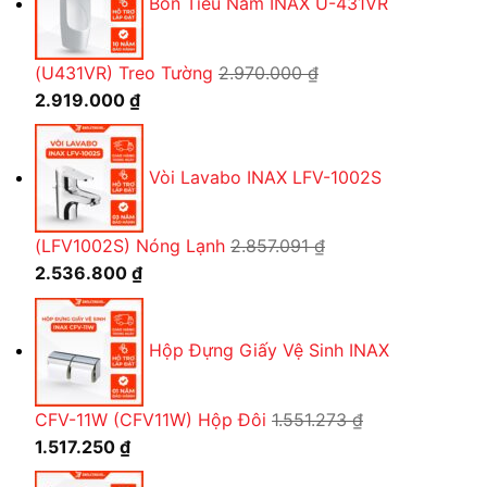
Bồn Tiểu Nam INAX U-431VR
7.910.000 ₫.
là:
5.238.450 ₫.
(U431VR) Treo Tường
2.970.000
₫
Giá
Giá
2.919.000
₫
gốc
hiện
là:
tại
Vòi Lavabo INAX LFV-1002S
2.970.000 ₫.
là:
2.919.000 ₫.
(LFV1002S) Nóng Lạnh
2.857.091
₫
Giá
Giá
2.536.800
₫
gốc
hiện
là:
tại
Hộp Đựng Giấy Vệ Sinh INAX
2.857.091 ₫.
là:
2.536.800 ₫.
CFV-11W (CFV11W) Hộp Đôi
1.551.273
₫
Giá
Giá
1.517.250
₫
gốc
hiện