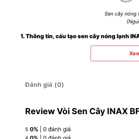
Sen cây nóng 
(Ngu
1. Thông tin, cấu tạo sen cây nóng lạnh I
Mã sản phẩm:
BFV-CL1
Xe
Phân loại:
Sen cây tắm đứng nóng lạnh INAX
Chất liệu: Đồng cao cấp
Lớp mạ bề mặt: Crom/Niken dày
Đánh giá (0)
Áp lực nước: 0.1 MPa~0.5 MPa
Chiều cao thân sen: 1084mm
Review Vòi Sen Cây INAX B
Kích thước bát sen: 200mm
Thân sen có thể kết hợp với các loại củ sen khá
0%
| 0 đánh giá
5
0%
| 0 đánh giá
4