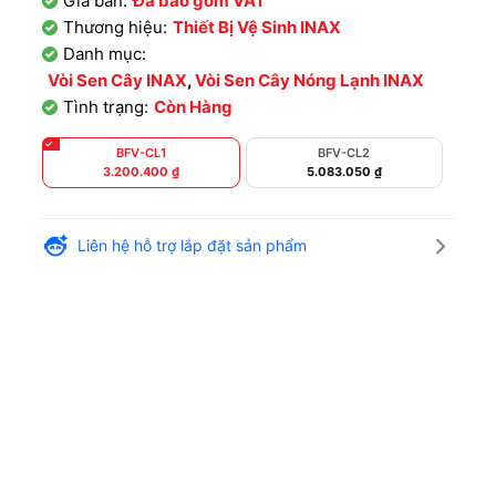
Giá bán:
Đã bao gồm VAT
Thương hiệu:
Thiết Bị Vệ Sinh INAX
Danh mục:
Vòi Sen Cây INAX
,
Vòi Sen Cây Nóng Lạnh INAX
Tình trạng:
Còn Hàng
BFV-CL1
BFV-CL2
3.200.400
₫
5.083.050
₫
Liên hệ hỗ trợ lắp đặt sản phẩm