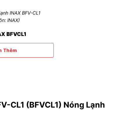
lạnh INAX BFV-CL1
ồn: INAX)
NAX BFVCL1
m Thêm
FV-CL1 (BFVCL1) Nóng Lạnh
c trên thị trường.