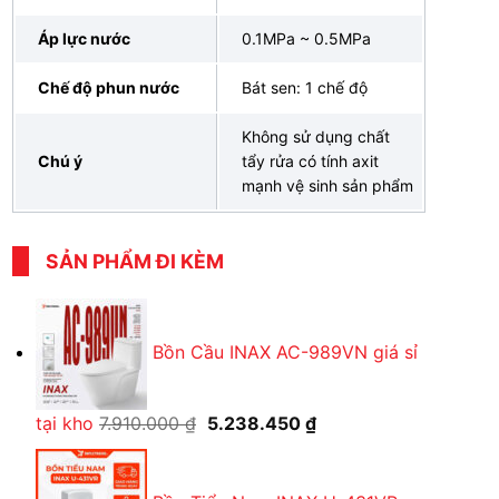
Áp lực nước
0.1MPa ~ 0.5MPa
Chế độ phun nước
Bát sen: 1 chế độ
Không sử dụng chất
Chú ý
tẩy rửa có tính axit
mạnh vệ sinh sản phẩm
SẢN PHẨM ĐI KÈM
Bồn Cầu INAX AC-989VN giá sỉ
Giá
Giá
tại kho
7.910.000
₫
5.238.450
₫
gốc
hiện
là:
tại