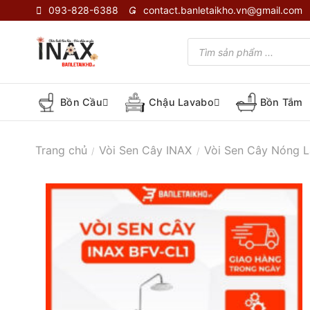
Skip
093-828-6388
contact.banletaikho.vn@gmail.com
to
content
Tìm
kiếm
sản
phẩm
Bồn Cầu
Chậu Lavabo
Bồn Tắm
Trang chủ
Vòi Sen Cây INAX
Vòi Sen Cây Nóng L
/
/