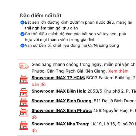
Đặc điểm nổi bật
Bát sen lớn đường kính 200mm phun nước đều, mang lại
trải nghiệm tấm gội thư giãn
Có thể điều chỉnh độ cao của bát sen và tay sen, phù
hợp với mọi thành viên trong gia đình
Van sứ bền bỉ, chất liệu đồng mạ Cr/Ni sáng bóng
Giao hàng nhanh chóng trong ngày, miễn phí vận chu
Phước, Cần Thơ, Rạch Giá Kiên Giang.
Xem thêm
Showroom INAX TP.HCM:
BG03 Eastern Building,
bản đồ
Showroom INAX Biên Hoà:
205B/5 Khu phố 2, P. Tâ
Showroom INAX Bình Dương:
511 Đại lộ Bình Dươn
Showroom INAX Bình Phước:
459 Nguyễn Huệ, P. B
đồ
Showroom INAX Nha Trang:
LK 19, Lô 16, Đ. số 20
đồ