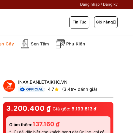
Đăng nhập / Đăng ký
Giỏ hàng
Tin Tức
en Cây
Sen Tắm
Phụ Kiện
INAX.BANLETAIKHO.VN
4.7
(3.4tr+ đánh giá)
3.200.400
₫
Giá gốc:
5.193.813
₫
137.160
₫
Giảm thêm:
* Ưu đãi đặc biệt cho khách hàng đặt Online, chỉ có