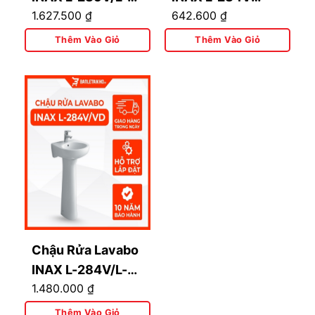
1.627.500
₫
642.600
₫
288VD Kèm Chân
(L284V) Treo
Dài Treo Tường
Tường
Thêm Vào Giỏ
Thêm Vào Giỏ
495x425mm
Chậu Rửa Lavabo
INAX L-284V/L-
1.480.000
₫
284VD Kèm Chân
Dài Treo Tường
Thêm Vào Giỏ