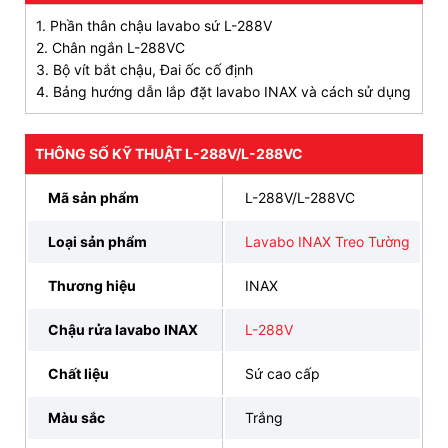
Viền chậu
L-288V/L-288VC
được thiết kế tương
1. Phần thân chậu lavabo sứ L-288V
đối mỏng, tăng thêm sự mềm mại và sang trọng
2. Chân ngắn L-288VC
cho không gian phòng tắm.
3. Bộ vít bắt chậu, Đai ốc cố định
4. Bảng hướng dẫn lắp đặt lavabo INAX và cách sử dụng
Thiết kế lòng chậu sâu giúp ngăn ngừa tình trạng
bắn nước ra sàn, có lỗ thoát tràn tiện lợi hỗ trợ
việc thoát nước nhanh chóng.
THÔNG SỐ KỸ THUẬT L-288V/L-288VC
Giá cả phải chăng với chi phí tiết kiệm mà vẫn sở
Mã sản phẩm
L-288V/L-288VC
hữu chậu rửa chất lượng cao.
Loại sản phẩm
Lavabo INAX Treo Tường
CAM KẾT CHÍNH HÃNG, ƯU ĐÃI HẤP DẪN, HỖ
Thương hiệu
INAX
TRỢ THANH TOÁN
TRẢ GÓP 0% LÃI SUẤT, GIAO HÀNG SIÊU TỐC
Chậu rửa lavabo INAX
L-288V
ĐẶT HÀNG NGAY
093 828 6388
Chất liệu
Sứ cao cấp
3. Bản vẽ lắp đặt lavabo INAX L-288V/L-
Màu sắc
Trắng
288VC kèm chân tường