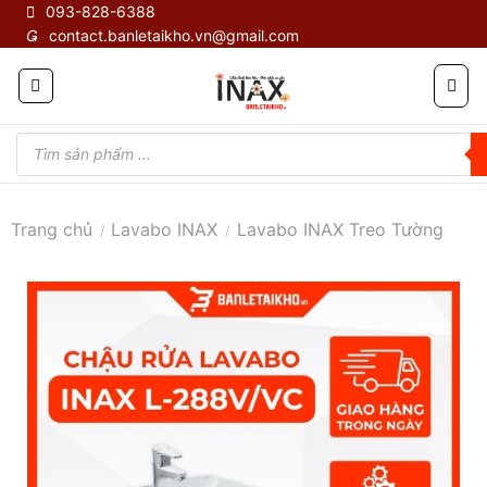
Skip
093-828-6388
contact.banletaikho.vn@gmail.com
to
content
Tìm
kiếm
sản
phẩm
Trang chủ
Lavabo INAX
Lavabo INAX Treo Tường
/
/