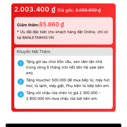
2.003.400
₫
Giá gốc:
2.050.000
₫
85.860
₫
Giảm thêm:
* Ưu đãi đặc biệt cho khách hàng đặt Online, chỉ có
tại BANLETAIKHO.VN
Khuyến Mãi Thêm:
Tặng gói lau chùi bồn cầu, sen tắm tận nhà
1
trong vòng 6 tháng (chi tiết liên hệ sale bên
em).
Tặng Voucher 500.000 để mua bếp từ, máy hút
2
mùi, tủ lạnh, máy giặt, Phụ kiện tủ bếp bên em.
Tặng vòi chậu rửa chén trị giá 2.300.000 -
3
2.800.000 khi mua chậu rửa bát bên em.