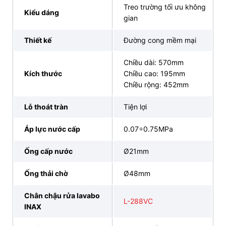
Treo trường tối ưu không
Kiểu dáng
gian
Thiết kế
Đường cong mềm mại
Chiều dài: 570mm
Kích thước
Chiều cao: 195mm
Chiều rộng: 452mm
Lỗ thoát tràn
Tiện lợi
Áp lực nước cấp
0.07÷0.75MPa
Ống cấp nước
Ø21mm
Ống thải chờ
Ø48mm
4. Mua chậu lavabo treo tường INAX L-
288V/L-288VC chất lượng, uy tín tại INAX Bán
Chân chậu rửa lavabo
L-288VC
Lẻ Tại Kho
INAX
INAX Bán Lẻ Tại Kho cam kết mang đến cho Quý