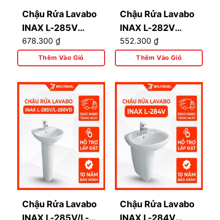
Chậu Rửa Lavabo
Chậu Rửa Lavabo
INAX L-285V
INAX L-282V
678.300
₫
552.300
₫
(L285V) Treo
(L282V) Treo
Tường
Tường
Thêm Vào Giỏ
Thêm Vào Giỏ
497x426mm
410x440mm
Chậu Rửa Lavabo
Chậu Rửa Lavabo
INAX L-285V/L-
INAX L-284V