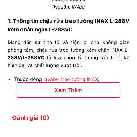
(Nguồn: INAX)
1. Thông tin chậu rửa treo tường INAX L-288V
kèm chân ngắn L-288VC
Mang đến sự tinh tế và tiện lợi cho không gian
phòng tắm, chậu rửa treo tường kèm chân INAX
L-
288V/L-288VC
là lựa chọn lý tưởng với thiết kế
hiện đại và chất lượng vượt trội.
Thuộc dòng
lavabo treo tường INAX
;
Mã sản phẩm:
Xem Thêm
L-288V
: lavabo treo tường;
L-288VC
: chân chậu ngắn;
Đánh giá (0)
Kích thước chậu lavabo: 452x570x195 mm
(DxRxC);