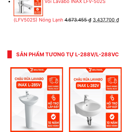
Vòi Lavabo INAX LFV-502S
7.910.000 ₫.
là:
5.238.450 ₫.
Giá
Giá
(LFV502S) Nóng Lạnh
4.673.455
₫
3.437.700
₫
gốc
hiện
là:
tại
4.673.455 ₫.
là:
3.437
SẢN PHẨM TƯƠNG TỰ L-288V/L-288VC