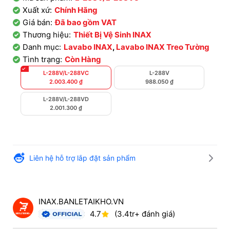
Xuất xứ:
Chính Hãng
Giá bán:
Đã bao gồm VAT
Thương hiệu:
Thiết Bị Vệ Sinh INAX
Danh mục:
Lavabo INAX
,
Lavabo INAX Treo Tường
Tình trạng:
Còn Hàng
L-288V/L-288VC
L-288V
2.003.400
₫
988.050
₫
L-288V/L-288VD
2.001.300
₫
Liên hệ hỗ trợ lắp đặt sản phẩm
INAX.BANLETAIKHO.VN
4.7
(3.4tr+ đánh giá)