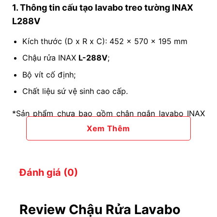
1. Thông tin cấu tạo lavabo treo tường INAX
L288V
Kích thước (D x R x C): 452 x 570 x 195 mm
Chậu rửa INAX
L-288V
;
Bộ vít cố định;
Chất liệu sứ vệ sinh cao cấp.
*Sản phẩm chưa bao gồm chân ngắn lavabo INAX
L-288VC
hoặc chân dài lavabo INAX
L-288VD
.
Xem Thêm
2. Đặc điểm nổi bật của chậu rửa mặt INAX L-
288V
Đánh giá (0)
Kiểu dáng sang trọng, viền mỏng.
Thiết kế treo tường dễ dàng vệ sinh, tiết kiệm
Review Chậu Rửa Lavabo
diện tích.