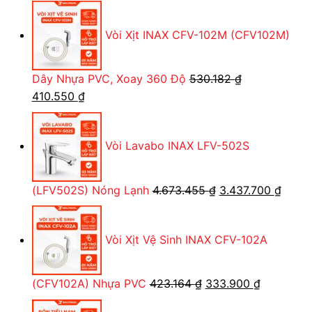
gốc
hiện
là:
tại
Vòi Xịt INAX CFV-102M (CFV102M)
7.910.000 ₫.
là:
5.238.450 ₫.
Dây Nhựa PVC, Xoay 360 Độ
530.182
₫
Giá
Giá
410.550
₫
gốc
hiện
là:
tại
Vòi Lavabo INAX LFV-502S
530.182 ₫.
là:
410.550 ₫.
Giá
Giá
(LFV502S) Nóng Lạnh
4.673.455
₫
3.437.700
₫
gốc
hiện
là:
tại
Vòi Xịt Vệ Sinh INAX CFV-102A
4.673.455 ₫.
là:
3.437
Giá
Giá
(CFV102A) Nhựa PVC
423.164
₫
333.900
₫
gốc
hiện