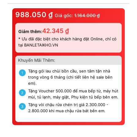
988.050
₫
Giá gốc:
1.164.000
₫
42.345
₫
Giảm thêm:
* Ưu đãi đặc biệt cho khách hàng đặt Online, chỉ có
tại BANLETAIKHO.VN
Khuyến Mãi Thêm:
Tặng gói lau chùi bồn cầu, sen tắm tận nhà
1
trong vòng 6 tháng (chi tiết liên hệ sale bên
em).
Tặng Voucher 500.000 để mua bếp từ, máy hút
2
mùi, tủ lạnh, máy giặt, Phụ kiện tủ bếp bên em.
Tặng vòi chậu rửa chén trị giá 2.300.000 -
3
2.800.000 khi mua chậu rửa bát bên em.