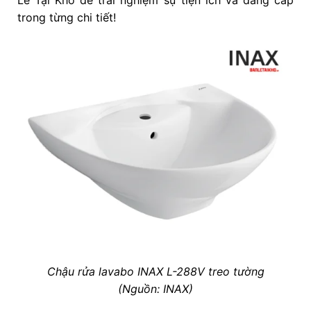
Lẻ Tại Kho để trải nghiệm sự tiện ích và đẳng cấp
trong từng chi tiết!
Chậu rửa lavabo INAX L-288V treo tường
(Nguồn: INAX)