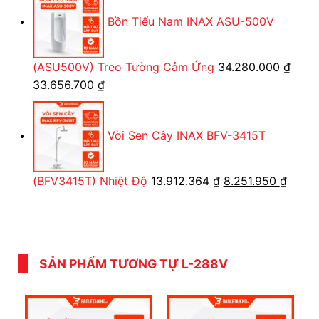
là:
tại
Bồn Tiểu Nam INAX ASU-500V
423.164 ₫.
là:
333.900 ₫
(ASU500V) Treo Tường Cảm Ứng
34.280.000
₫
Giá
Giá
33.656.700
₫
gốc
hiện
là:
tại
Vòi Sen Cây INAX BFV-3415T
34.280.000 ₫.
là:
33.656.700 ₫.
Giá
Giá
(BFV3415T) Nhiệt Độ
13.912.364
₫
8.251.950
₫
gốc
hiện
là:
tại
13.912.364 ₫.
là:
8.251
SẢN PHẨM TƯƠNG TỰ L-288V