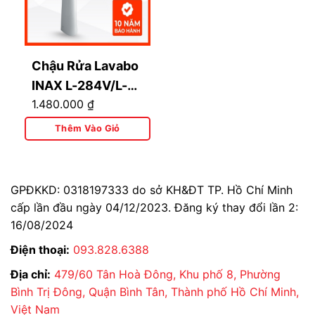
Chậu Rửa Lavabo
INAX L-284V/L-
1.480.000
₫
284VD Kèm Chân
Dài Treo Tường
Thêm Vào Giỏ
GPĐKKD: 0318197333 do sở KH&ĐT TP. Hồ Chí Minh
cấp lần đầu ngày 04/12/2023. Đăng ký thay đổi lần 2:
16/08/2024
Điện thoại:
093.828.6388
Địa chỉ:
479/60 Tân Hoà Đông, Khu phố 8, Phường
Bình Trị Đông, Quận Bình Tân, Thành phố Hồ Chí Minh,
Việt Nam