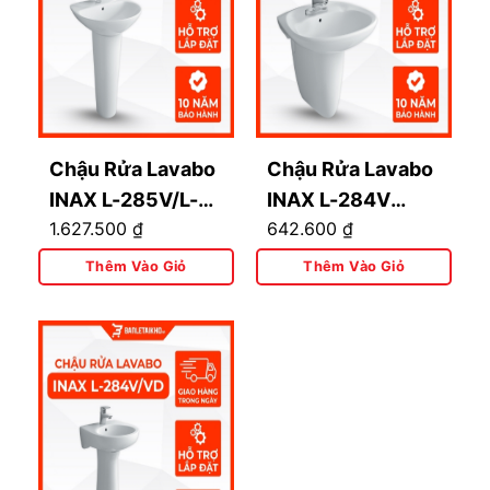
Chậu Rửa Lavabo
Chậu Rửa Lavabo
INAX L-285V/L-
INAX L-284V
1.627.500
₫
642.600
₫
288VD Kèm Chân
(L284V) Treo
Dài Treo Tường
Tường
Thêm Vào Giỏ
Thêm Vào Giỏ
495x425mm