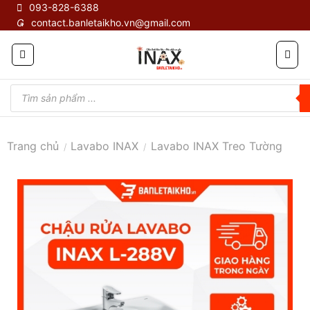
Skip
093-828-6388
contact.banletaikho.vn@gmail.com
to
content
Tìm
kiếm
sản
phẩm
Trang chủ
Lavabo INAX
Lavabo INAX Treo Tường
/
/