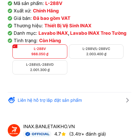
Mã sản phẩm:
L-288V
Xuất xứ:
Chính Hãng
Giá bán:
Đã bao gồm VAT
Thương hiệu:
Thiết Bị Vệ Sinh INAX
Danh mục:
Lavabo INAX
,
Lavabo INAX Treo Tường
Tình trạng:
Còn Hàng
L-288V
L-288V/L-288VC
988.050
₫
2.003.400
₫
L-288V/L-288VD
2.001.300
₫
Liên hệ hỗ trợ lắp đặt sản phẩm
INAX.BANLETAIKHO.VN
4.7
(3.4tr+ đánh giá)