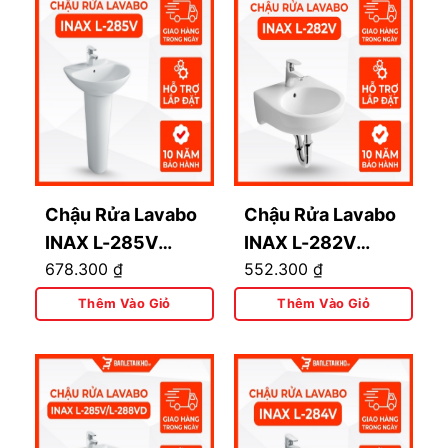
Chậu Rửa Lavabo
Chậu Rửa Lavabo
INAX L-285V
INAX L-282V
678.300
₫
552.300
₫
(L285V) Treo
(L282V) Treo
Tường
Tường
Thêm Vào Giỏ
Thêm Vào Giỏ
497x426mm
410x440mm