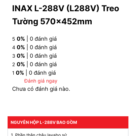
INAX L-288V (L288V) Treo
Chậu lavabo INAX
L-288V
có thể kết hợp với
nhiều loại chân và vòi nước lavabo INAX.
Tường 570x452mm
Lòng chậu sâu giúp hạn chế tình trạng nước bắn
ra ngoài.
0%
| 0 đánh giá
5
Chất liệu sứ vệ sinh cao cấp, độ bền cao, sáng
0%
| 0 đánh giá
4
bóng dễ vệ sinh.
0%
| 0 đánh giá
3
0%
| 0 đánh giá
2
CAM KẾT CHÍNH HÃNG, ƯU ĐÃI HẤP DẪN, HỖ
0%
| 0 đánh giá
1
TRỢ THANH TOÁN
Đánh giá ngay
TRẢ GÓP 0% LÃI SUẤT, GIAO HÀNG SIÊU TỐC
Chưa có đánh giá nào.
ĐẶT HÀNG NGAY
093 828 6388
3. Bản vẽ lắp đặt lavabo INAX treo tường L-
288V
NGUYÊN HỘP L-288V BAO GỒM
1. Phần thân chậu lavabo sứ