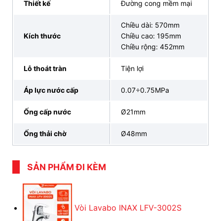
Thiết kế
Đường cong mềm mại
Chiều dài: 570mm
Kích thước
Chiều cao: 195mm
Chiều rộng: 452mm
Lỗ thoát tràn
Tiện lợi
4. Mua lavabo INAX L 288V chất lượng, uy tín
Áp lực nước cấp
0.07÷0.75MPa
ở đâu?
Ống cấp nước
Ø21mm
Nếu bạn đang tìm kiếm một sản phẩm chậu rửa mặt
Ống thải chờ
Ø48mm
vừa hiện đại, vừa bền bỉ, lavabo treo tường INAX
L-
288V
chính là lựa chọn lý tưởng. Tại INAX Bán Lẻ
Tại Kho, chúng tôi tự hào mang đến cho bạn trải
SẢN PHẨM ĐI KÈM
nghiệm mua sắm chuyên nghiệp với những cam kết
vượt trội:
Sản phẩm chính hãng 100%, đảm bảo nguồn gốc
Vòi Lavabo INAX LFV-3002S
rõ ràng.