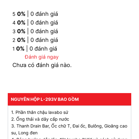
Với bề mặt mịn màng, lavabo
L-293V
được
dễ
0%
| 0 đánh giá
dàng vệ sinh hàng ngày mà không cần phải sử
5
dụng các chất tẩy rửa hóa học.
0%
| 0 đánh giá
4
0%
| 0 đánh giá
3
Thiết kế lòng chậu sâu giúp sử dụng thuận tiện
0%
| 0 đánh giá
2
và thoải mái, hạn chế bắn nước ra ngoài.
0%
| 0 đánh giá
1
Có thể kết hợp với đa dạng vòi lavabo INAX, tạo
Đánh giá ngay
sự đồng bộ và phong cách cho không gian
Chưa có đánh giá nào.
phòng tắm.
CAM KẾT CHÍNH HÃNG, ƯU ĐÃI HẤP DẪN, HỖ
TRỢ THANH TOÁN
NGUYÊN HỘP L-293V BAO GỒM
TRẢ GÓP 0% LÃI SUẤT, GIAO HÀNG SIÊU TỐC
ĐẶT HÀNG NGAY
093 828 6388
1. Phần thân chậu lavabo sứ
2. Ống thải và dây cấp nước
3. Thanh Drain Bar, Ốc chữ T, Đai ốc, Bulông, Gioăng cao
3. Bản vẽ lắp đặt lavabo INAX L-293V
su, Long đen