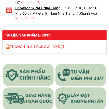
cũ)
Xem bản đồ
Showroom INAX Nha Trang:
LK 19, Lô 16, Đ. số 20
Khu đô thị Mỹ Gia, P. Nam Nha Trang, T.Khánh Hoà
Xem bản đồ
TÀI LIỆU SẢN PHẨM L-293V
THÔNG TIN SỬ DỤNG & LẮP ĐẶT