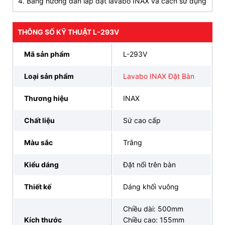
4. Bảng hướng dẫn lắp đặt lavabo INAX và cách sử dụng
THÔNG SỐ KỸ THUẬT L-293V
Mã sản phẩm
L-293V
Loại sản phẩm
Lavabo INAX Đặt Bàn
Thương hiệu
INAX
Chất liệu
Sứ cao cấp
Màu sắc
Trắng
Bản vẽ chậu rửa lavabo INAX L-293V
Kiểu dáng
Đặt nổi trên bàn
(Nguồn: INAX Bán Lẻ Tại Kho)
Thiết kế
Dáng khối vuông
4. INAX Bán Lẻ Tại Kho chuyên cung cấp chậu
Chiều dài: 500mm
rửa L-293V chất lượng, uy tín
Kích thước
Chiều cao: 155mm