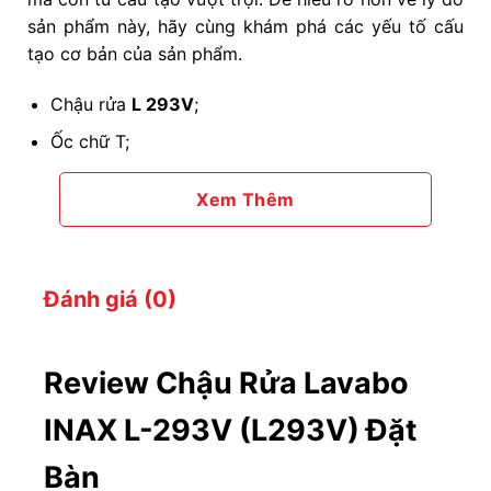
sản phẩm này, hãy cùng khám phá các yếu tố cấu
tạo cơ bản của sản phẩm.
Chậu rửa
L 293V
;
Ốc chữ T;
Bộ phụ kiện đi kèm;
Xem Thêm
Ống thải và dây cấp nước.
2. Ưu điểm nổi bật của chậu rửa mặt L-293V
Đánh giá (0)
Chậu rửa mặt INAX
L293V
không chỉ là một món đồ
nội thất phòng tắm, mà còn mang đến những ưu
điểm vượt trội. Cùng điểm qua một số ưu điểm nổi
Review Chậu Rửa Lavabo
bật của sản phẩm:
INAX L-293V (L293V) Đặt
Chất liệu sứ cao cấp cùng công nghệ tráng men
Bàn
Aqua Ceramic giúp bề mặt trắng sáng vượt trội.