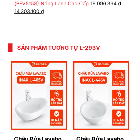
(BFV515S) Nóng Lạnh Cao Cấp
19.096.364
₫
Giá
Giá
14.303.100
₫
gốc
hiện
là:
tại
19.096.364 ₫.
là:
14.303.100 ₫.
SẢN PHẨM TƯƠNG TỰ L-293V
Chậu Rửa Lavabo
Chậu Rửa Lavabo