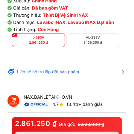
Xuất xứ:
Chính Hãng
Giá bán:
Đã bao gồm VAT
Thương hiệu:
Thiết Bị Vệ Sinh INAX
Danh mục:
Lavabo INAX
,
Lavabo INAX Đặt Bàn
Tình trạng:
Còn Hàng
L-293V
AL-293V
2.861.250
₫
3.136.350
₫
Liên hệ hỗ trợ lắp đặt sản phẩm
INAX.BANLETAIKHO.VN
4.7
(3.4tr+ đánh giá)
2.861.250
₫
Giá gốc:
3.528.000
₫