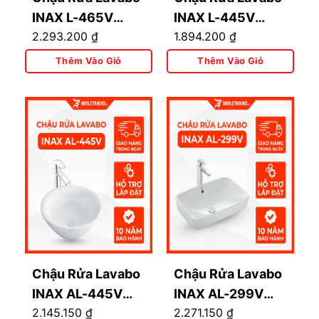
INAX L-465V
INAX L-445V
2.293.200
₫
1.894.200
₫
(L465V) Đặt Bàn
(L445V) Đặt Bàn
Thêm Vào Giỏ
Thêm Vào Giỏ
Chậu Rửa Lavabo
Chậu Rửa Lavabo
INAX AL-445V
INAX AL-299V
2.145.150
₫
2.271.150
₫
(AL445V) Aqua
(AL299V) Aqua