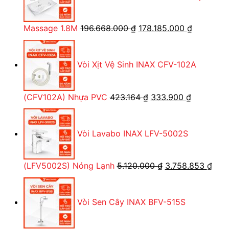
53.382.
Giá
Giá
Massage 1.8M
196.668.000
₫
178.185.000
₫
gốc
hiện
là:
tại
Vòi Xịt Vệ Sinh INAX CFV-102A
196.668.000 ₫.
là:
178.185.0
Giá
Giá
(CFV102A) Nhựa PVC
423.164
₫
333.900
₫
gốc
hiện
là:
tại
Vòi Lavabo INAX LFV-5002S
423.164 ₫.
là:
333.900 ₫
Giá
Giá
(LFV5002S) Nóng Lạnh
5.120.000
₫
3.758.853
₫
gốc
hiện
là:
tại
Vòi Sen Cây INAX BFV-515S
5.120.000 ₫.
là:
3.75