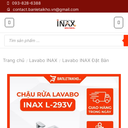
Skip
093-828-6388
contact.banletaikho.vn@gmail.com
to
content
Tìm
kiếm
sản
phẩm
Trang chủ
Lavabo INAX
Lavabo INAX Đặt Bàn
/
/